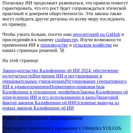
Поскольку ИИ продолжает развиваться, эти правила помогут
гарантировать, что его рост будет сопровождаться этической
практикой и доверием общественности. Эти законы также
могут побудить другие регионы по всему миру последовать
их примеру.
Чтобы узнать больше, посети наш
репозиторий на GitHub
и
присоединяйся к нашему
сообществу
. Изучи возможности
применения ИИ в
производстве
и
сельском хозяйстве
на
наших страницах решений. 🚀
На этой странице
Законодательство Калифорнии об ИИ 2024: обеспечение
подотчетности
Внедрение ИИ и регулирование в
образовательных учреждениях
Регулирование генеративного
ИИ в здравоохранении
Нормативно-правовая база
Калифорнии в отношении дипфейков
Законы Калифорнии об
определении ИИ и его использовании в кино
Движущий
фактор законов Калифорнии об ИИ
Основные выводы из
новых законов Калифорнии об ИИ
Гибкое корпоративное лицензирование
Переходи от прототипа к продакшну с Ultralytics YOLO26.