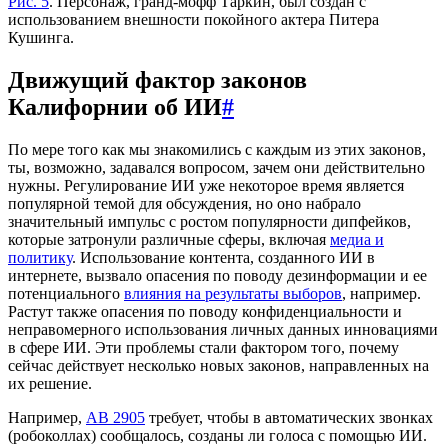
Рис. 5
. Персонаж, гранд-мофф Таркин, был создан с
использованием внешности покойного актера Питера
Кушинга.
Движущий фактор законов
Калифорнии об ИИ
#
По мере того как мы знакомились с каждым из этих законов,
ты, возможно, задавался вопросом, зачем они действительно
нужны. Регулирование ИИ уже некоторое время является
популярной темой для обсуждения, но оно набрало
значительный импульс с ростом популярности дипфейков,
которые затронули различные сферы, включая
медиа и
политику
. Использование контента, созданного ИИ в
интернете, вызвало опасения по поводу дезинформации и ее
потенциального
влияния на результаты выборов
, например.
Растут также опасения по поводу конфиденциальности и
неправомерного использования личных данных инновациями
в сфере ИИ. Эти проблемы стали фактором того, почему
сейчас действует несколько новых законов, направленных на
их решение.
Например,
AB 2905
требует, чтобы в автоматических звонках
(робоколлах) сообщалось, созданы ли голоса с помощью ИИ.