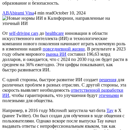
образование и безопасность.
AB
Abirami Vina
4 min read
October 10, 2024
От
self-driving cars
до
healthcare
инновации в области
искусственного интеллекта (ИИ) и технологические
компании нового поколения начинают играть ключевую роль
в изменении нашей
повседневной жизни
. В результате в 2023
году объем мирового
рынка ИИ
составил 196,63 млрд
долларов, и ожидается, что с 2024 по 2030 год он будет расти в
среднем на 36% ежегодно. Эти цифры показывают, как
быстро развивается ИИ.
С одной стороны, быстрое развитие ИИ создает
решения
для
различных проблем в разных отраслях. С другой стороны, эта
скорость выявляет необходимость
ответственной разработки
ИИ
, чтобы гарантировать, что улучшения будут
этичными
и
полезными для общества.
Например, в 2016 году Microsoft запустила чат-бота
Tay
в X
(ранее Twitter). Он был создан для обучения в ходе общения с
пользователями. Однако вскоре после выпуска Tay начал
выдавать ответы с непрофессиональным языком, так как