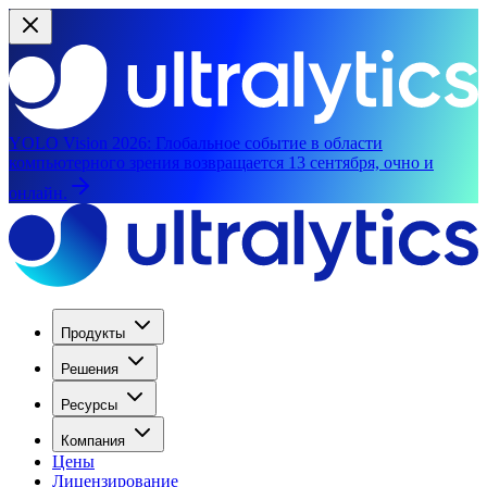
YOLO Vision 2026:
Глобальное событие в области
компьютерного зрения возвращается 13 сентября, очно и
онлайн.
Продукты
Решения
Ресурсы
Компания
Цены
Лицензирование