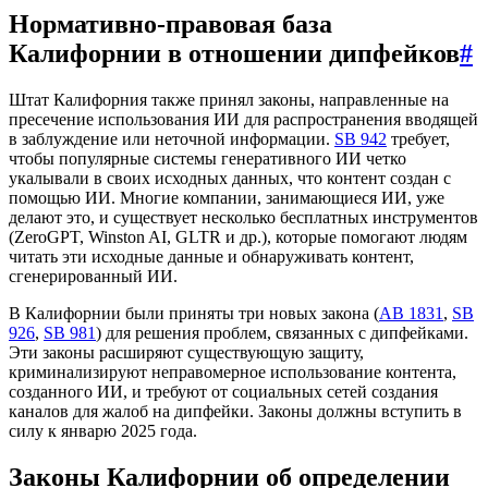
Нормативно-правовая база
Калифорнии в отношении дипфейков
#
Штат Калифорния также принял законы, направленные на
пресечение использования ИИ для распространения вводящей
в заблуждение или неточной информации.
SB 942
требует,
чтобы популярные системы генеративного ИИ четко
укалывали в своих исходных данных, что контент создан с
помощью ИИ. Многие компании, занимающиеся ИИ, уже
делают это, и существует несколько бесплатных инструментов
(ZeroGPT, Winston AI, GLTR и др.), которые помогают людям
читать эти исходные данные и обнаруживать контент,
сгенерированный ИИ.
В Калифорнии были приняты три новых закона (
AB 1831
,
SB
926
,
SB 981
) для решения проблем, связанных с дипфейками.
Эти законы расширяют существующую защиту,
криминализируют неправомерное использование контента,
созданного ИИ, и требуют от социальных сетей создания
каналов для жалоб на дипфейки. Законы должны вступить в
силу к январю 2025 года.
Законы Калифорнии об определении