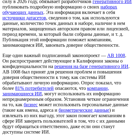
силу в 2026 году, обязывает разработчиков
генеративного ИИ
публиковать подробную информацию о своих
наборах
обучающих данных
. Эта информация включает в себя
источники датасетов
, сведения о том, как используются
данные, количество точек данных в наборе, наличие в нем
материалов, защищенных авторским правом или лицензией,
период времени, за который были собраны данные, и т. д.
Публикация этой информации поможет компаниям,
занимающимся ИИ, завоевать доверие общественности.
Еще один важный подписанный законопроект —
AB 1008
.
Он распространяет действующие в Калифорнии законы о
конфиденциальности на
решения на базе генеративного ИИ
.
AB 1008 был принят для решения проблем и повышения
доверия общественности к тому, как системы ИИ
обрабатывают личную информацию. Опрос показал, что
более
81% потребителей
опасаются, что
компании,
занимающиеся ИИ
, могут использовать их информацию
непреднамеренным образом. Установив четкие ограничения
на то, как
бизнес
может использовать персональные данные
(такие как имена, адреса и
биометрические данные
) и
извлекать из них выгоду, этот закон помогает компаниям в
сфере ИИ заверить пользователей в том, что с их данными
будут обращаться ответственно, даже если они станут
доступны системе ИИ.