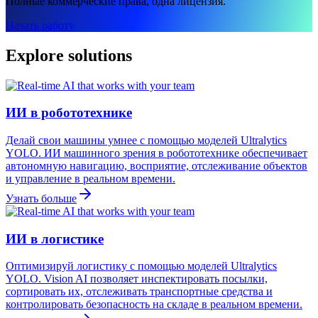
Полные коммерческие права, одна лицензия.
Начать работу
Explore solutions
ИИ в робототехнике
Делай свои машины умнее с помощью моделей Ultralytics
YOLO. ИИ машинного зрения в робототехнике обеспечивает
автономную навигацию, восприятие, отслеживание объектов
и управление в реальном времени.
Узнать больше
ИИ в логистике
Оптимизируй логистику с помощью моделей Ultralytics
YOLO. Vision AI позволяет инспектировать посылки,
сортировать их, отслеживать транспортные средства и
контролировать безопасность на складе в реальном времени.