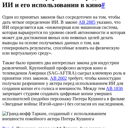
ИИ и его использовании в кино
#
Один из принятых законов был сосредоточен на том, чтобы
дать четкое определение ИИ. В законе
AB 2885
указано, что
ИИ определяется как «инженерная или машинная система,
которая варьируется по уровню своей автономности и которая
может для достижения явных или неявных целей делать
выводы на основе получаемых данных о том, как
генерировать результаты, способные влиять на физическую
или виртуальную среду».
Также было принято два интересных закона для индустрии
развлечений. Крупнейший профсоюз актеров кино и
телевидения Америки (SAG-AFTRA) сыграл ключевую роль в
принятии этих законов.
AB 2602
требует, чтобы киностудии
получали разрешение у актера перед использованием ИИ для
создания копии его голоса и внешности. Между тем
AB 1836
запрещает студиям создавать цифровые копии умерших
исполнителей (подобно персонажу Питера Кушинга в фильме
«Звездные войны: Изгой-один») без согласия их наследников.