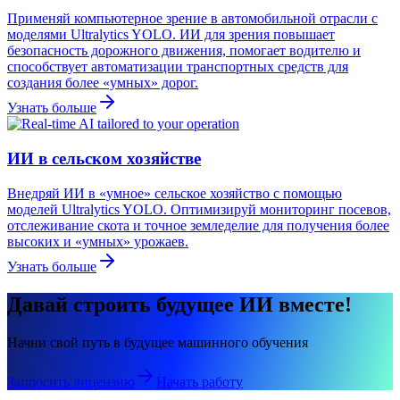
Применяй компьютерное зрение в автомобильной отрасли с
моделями Ultralytics YOLO. ИИ для зрения повышает
безопасность дорожного движения, помогает водителю и
способствует автоматизации транспортных средств для
создания более «умных» дорог.
Узнать больше
ИИ в сельском хозяйстве
Внедряй ИИ в «умное» сельское хозяйство с помощью
моделей Ultralytics YOLO. Оптимизируй мониторинг посевов,
отслеживание скота и точное земледелие для получения более
высоких и «умных» урожаев.
Узнать больше
Давай строить будущее ИИ вместе!
Начни свой путь в будущее машинного обучения
Запросить лицензию
Начать работу