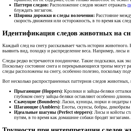
Паттерн следов:
Расположение следов может отражать
п
блуждать зигзагом.
Ширина дорожки и следы волочения:
Расстояние между
скорость движения или осторожность, в то время как сл
Идентификация следов животных на сн
Каждый след на снегу рассказывает часть истории животного. 
выявить вид, походку и распределение веса. Например, лисы и
Следы редко встречаются поодиночке. Такие подсказки, как эк
Поскольку состояние снега и перекрывающиеся тропы могут раз
следы расположены на снегу, особенно полезно, поскольку подче
Вот несколько распространенных паттернов следов животных, 
Прыгающие (Hoppers)
: Кролики и зайцы-беляки отталк
глубоком снегу зайцы-беляки оставляют особенно длинны
Скачущие (Bounders)
: Ласки, куницы, норки и ондатры 
Шагающие (Amblers)
: Еноты, скунсы, бобры, дикобраз
Идеальные шагуны (Perfect steppers)
: Лисы и койоты ст
путям, в то время как домашние собаки бродят зигзагами.
Трудности при интерпретации следов ж