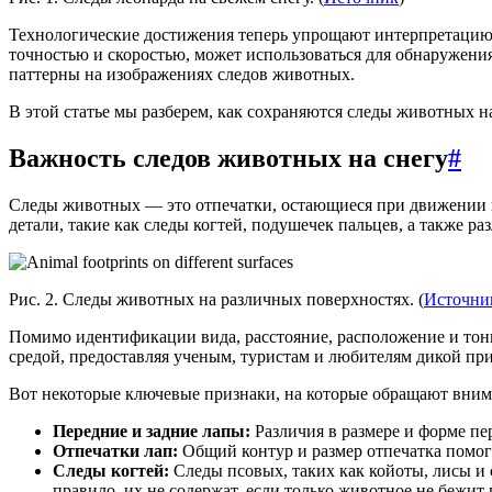
Технологические достижения теперь упрощают интерпретацию 
точностью и скоростью, может использоваться для обнаружени
паттерны на изображениях следов животных.
В этой статье мы разберем, как сохраняются следы животных н
Важность следов животных на снегу
#
Следы животных — это отпечатки, остающиеся при движении по 
детали, такие как следы когтей, подушечек пальцев, а также р
Рис. 2. Следы животных на различных поверхностях. (
Источни
Помимо идентификации вида, расстояние, расположение и тонк
средой, предоставляя ученым, туристам и любителям дикой пр
Вот некоторые ключевые признаки, на которые обращают вним
Передние и задние лапы:
Различия в размере и форме пер
Отпечатки лап:
Общий контур и размер отпечатка помога
Следы когтей:
Следы псовых, таких как койоты, лисы и 
правило, их не содержат, если только животное не бежит 