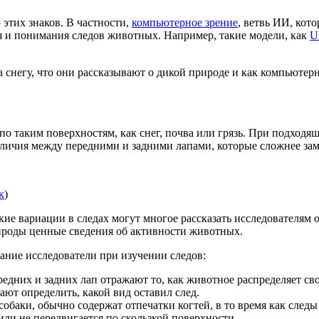
этих знаков. В частности,
компьютерное зрение
, ветвь ИИ, кот
я и понимания следов животных. Например, такие модели, как
U
а снегу, что они рассказывают о дикой природе и как компьютер
таким поверхностям, как снег, почва или грязь. При подходящи
азличия между передними и задними лапами, которые сложнее зам
к
)
ие вариации в следах могут многое рассказать исследователям
ироды ценные сведения об активности животных.
ание исследователи при изучении следов:
едних и задних лап отражают то, как животное распределяет сво
ют определить, какой вид оставил след.
собаки, обычно содержат отпечатки когтей, в то время как след
или не передвигается по скользкой поверхности.