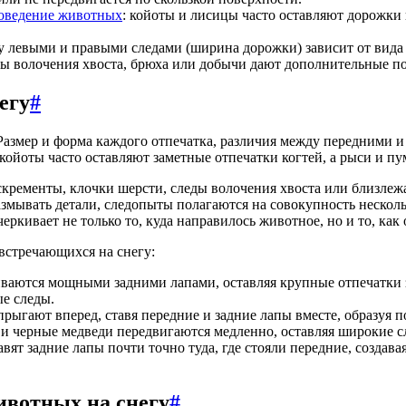
оведение животных
: койоты и лисицы часто оставляют дорожки
 левыми и правыми следами (ширина дорожки) зависит от вида и
еды волочения хвоста, брюха или добычи дают дополнительные по
егу
#
Размер и форма каждого отпечатка, различия между передними и 
 койоты часто оставляют заметные отпечатки когтей, а рыси и п
скременты, клочки шерсти, следы волочения хвоста или близлеж
мывать детали, следопыты полагаются на совокупность нескольк
ркивает не только то, куда направилось животное, но и то, как 
встречающихся на снегу:
иваются мощными задними лапами, оставляя крупные отпечатки з
е следы.
прыгают вперед, ставя передние и задние лапы вместе, образуя 
ы и черные медведи передвигаются медленно, оставляя широкие 
авят задние лапы почти точно туда, где стояли передние, созд
ивотных на снегу
#