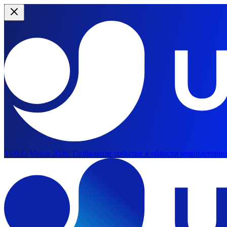
YOLO Vision 2026:
Глобальное событие в области компьютерног