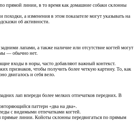
 по прямой линии, в то время как домашние собаки склонны
 походки, а изменения в этом показателе могут указывать на
дсказки об активности.
задними лапами, а также наличие или отсутствие когтей могут
умы — обычно нет.
ащие входы в норы, часто добавляют важный контекст.
их признаков, чтобы получить более четкую картину. То, как
оно двигалось и себя вело.
адних лап впереди более мелких отпечатков передних. В
повторяющийся паттерн «два на два».
следы с видимыми отпечатками когтей.
авая прямые линии. Койоты склонны передвигаться по прямым