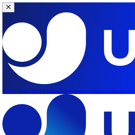
YOLO Vision 2026:
Глобальное событие в области компьютерног