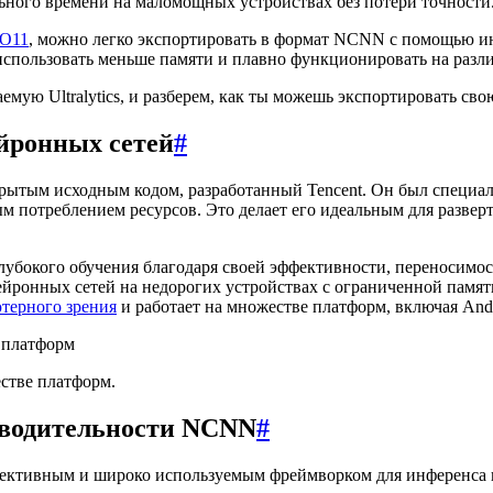
ьного времени на маломощных устройствах без потери точности
LO11
, можно легко экспортировать в формат NCNN с помощью ин
спользовать меньше памяти и плавно функционировать на разли
аемую Ultralytics, и разберем, как ты можешь экспортировать 
йронных сетей
#
ытым исходным кодом, разработанный Tencent. Он был специал
потреблением ресурсов. Это делает его идеальным для разверт
убокого обучения благодаря своей эффективности, переносимо
 нейронных сетей на недорогих устройствах с ограниченной па
терного зрения
и работает на множестве платформ, включая Andr
стве платформ.
зводительности NCNN
#
ективным и широко используемым фреймворком для инференса 