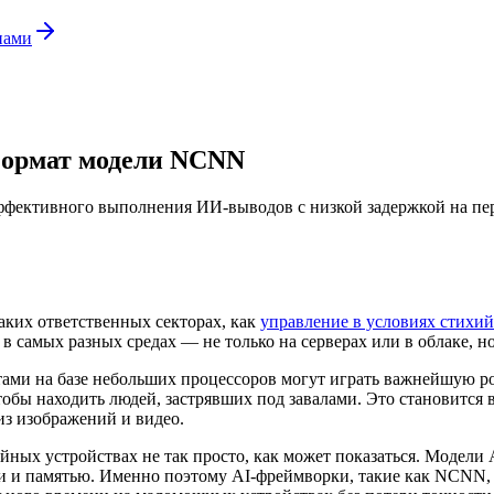
нами
 формат модели NCNN
эффективного выполнения ИИ-выводов с низкой задержкой на п
аких ответственных секторах, как
управление в условиях стихи
 самых разных средах — не только на серверах или в облаке, но
ми на базе небольших процессоров могут играть важнейшую рол
чтобы находить людей, застрявших под завалами. Это становитс
из изображений и видео.
йных устройствах не так просто, как может показаться. Модел
и памятью. Именно поэтому AI-фреймворки, такие как NCNN, 