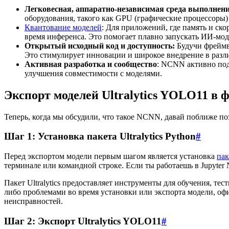
Легковесная, аппаратно-независимая среда выполнени
оборудования, такого как GPU (графические процессоры
Квантование моделей
: Для приложений, где память и с
время инференса. Это помогает плавно запускать ИИ-мод
Открытый исходный код и доступность:
Будучи фреймв
Это стимулирует инновации и широкое внедрение в разл
Активная разработка и сообщество
: NCNN активно под
улучшения совместимости с моделями.
Экспорт моделей Ultralytics YOLO11 в 
Теперь, когда мы обсудили, что такое NCNN, давай поближе по
Шаг 1: Установка пакета Ultralytics Python
#
Перед экспортом модели первым шагом является установка
пак
терминале или командной строке. Если ты работаешь в Jupyter Not
Пакет Ultralytics предоставляет инструменты для обучения, те
либо проблемами во время установки или экспорта модели, офи
неисправностей.
Шаг 2: Экспорт Ultralytics YOLO11
#