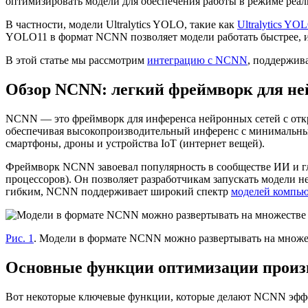
оптимизировать модели для обеспечения работы в режиме реал
В частности, модели Ultralytics YOLO, такие как
Ultralytics YO
YOLO11 в формат NCNN позволяет модели работать быстрее, и
В этой статье мы рассмотрим
интеграцию с NCNN
, поддержив
Обзор NCNN: легкий фреймворк для не
NCNN — это фреймворк для инференса нейронных сетей с откр
обеспечивая высокопроизводительный инференс с минимальным 
смартфоны, дроны и устройства IoT (интернет вещей).
Фреймворк NCNN завоевал популярность в сообществе ИИ и гл
процессоров). Он позволяет разработчикам запускать модели
гибким, NCNN поддерживает широкий спектр
моделей компью
Рис. 1
. Модели в формате NCNN можно развертывать на множе
Основные функции оптимизации прои
Вот некоторые ключевые функции, которые делают NCNN эфф