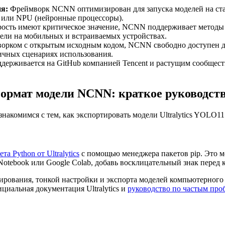
я:
Фреймворк NCNN оптимизирован для запуска моделей на ста
) или NPU (нейронные процессоры).
корость имеют критическое значение, NCNN поддерживает метод
ели на мобильных и встраиваемых устройствах.
орком с открытым исходным кодом, NCNN свободно доступен д
ичных сценариях использования.
держивается на GitHub компанией Tencent и растущим сообщест
формат модели NCNN: краткое руководст
знакомимся с тем, как экспортировать модели Ultralytics YOLO
ета Python от Ultralytics
с помощью менеджера пакетов pip. Это можн
ebook или Google Colab, добавь восклицательный знак перед команд
стирования, тонкой настройки и экспорта моделей компьютерного
циальная документация Ultralytics и
руководство по частым про