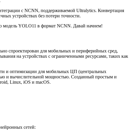
.
теграции с NCNN, поддерживаемой Ultralytics. Конвертация
чных устройствах без потери точности.
свою модель YOLO11 в формат NCNN. Давай начнем!
ьно спроектирован для мобильных и периферийных сред,
ывания на устройствах с ограниченными ресурсами, таких как
сти и оптимизации для мобильных ЦП (центральных
мятью и вычислительной мощностью. Созданный простым и
oid, Linux, iOS и macOS.
нейронных сетей: