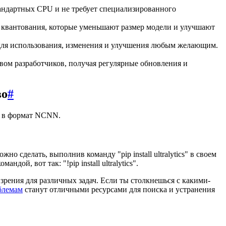
ндартных CPU и не требует специализированного
ы квантования, которые уменьшают размер модели и улучшают
ля использования, изменения и улучшения любым желающим.
вом разработчиков, получая регулярные обновления и
во
#
11 в формат NCNN.
о сделать, выполнив команду "pip install ultralytics" в своем
ой, вот так: "!pip install ultralytics".
 зрения для различных задач. Если ты столкнешься с какими-
блемам
станут отличными ресурсами для поиска и устранения