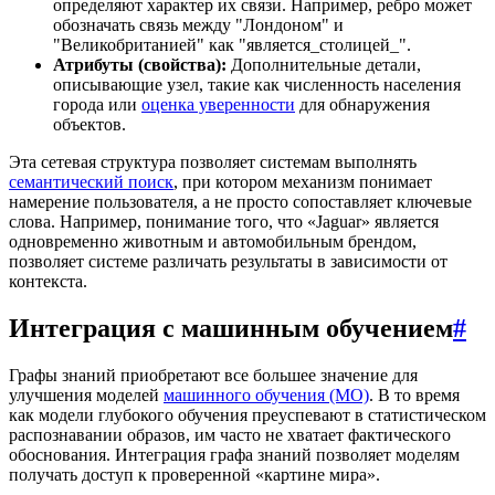
определяют характер их связи. Например, ребро может
обозначать связь между "Лондоном" и
"Великобританией" как "является_столицей_".
Атрибуты (свойства):
Дополнительные детали,
описывающие узел, такие как численность населения
города или
оценка уверенности
для обнаружения
объектов.
Эта сетевая структура позволяет системам выполнять
семантический поиск
, при котором механизм понимает
намерение пользователя, а не просто сопоставляет ключевые
слова. Например, понимание того, что «Jaguar» является
одновременно животным и автомобильным брендом,
позволяет системе различать результаты в зависимости от
контекста.
Интеграция с машинным обучением
#
Графы знаний приобретают все большее значение для
улучшения моделей
машинного обучения (МО)
. В то время
как модели глубокого обучения преуспевают в статистическом
распознавании образов, им часто не хватает фактического
обоснования. Интеграция графа знаний позволяет моделям
получать доступ к проверенной «картине мира».