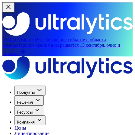
YOLO Vision 2026:
Глобальное событие в области
компьютерного зрения возвращается 13 сентября, очно и
онлайн.
Продукты
Решения
Ресурсы
Компания
Цены
Лицензирование