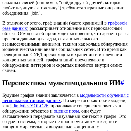
сложных связей (например, "найди друзей друзей, которые
любят научную фантастику") требуются затратные операции
объединения "join".
В отличие от этого, граф знаний (часто хранимый в
графовой
базе данных
) рассматривает отношение как первоклассный
объект. Обход связей происходит мгновенно, что делает графы
превосходящими для задач, связанных с высоко
взаимосвязанными данными, такими как кольца обнаружения
мошенничества или анализ социальных сетей. В то время как
реляционные СУБД превосходны в хранении и извлечении
конкретных записей, графы знаний преуспевают в
обнаружении паттернов и скрытых инсайтов внутри самих
связей.
Перспективы мультимодального ИИ
#
Будущее графов знаний заключается в
модальности обучения с
несколькими типами данных
. По мере того как такие модели,
как
Ultralytics YOLO26
, продолжают совершенствоваться в
обнаружении объектов и
оценке позы
, они будут
автоматически передавать визуальный контекст в графы. Это
создает системы, которые не просто «читают» текст, но и
«видят» мир, связывая визуальные концепции с