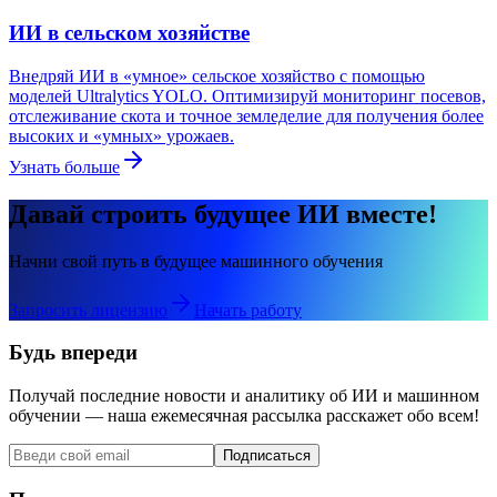
ИИ в сельском хозяйстве
Внедряй ИИ в «умное» сельское хозяйство с помощью
моделей Ultralytics YOLO. Оптимизируй мониторинг посевов,
отслеживание скота и точное земледелие для получения более
высоких и «умных» урожаев.
Узнать больше
Давай строить будущее ИИ вместе!
Начни свой путь в будущее машинного обучения
Запросить лицензию
Начать работу
Будь впереди
Получай последние новости и аналитику об ИИ и машинном
обучении — наша ежемесячная рассылка расскажет обо всем!
Подписаться