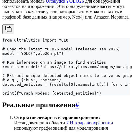
использовать модель
Ultralytics YOLO26
для обнаружения
объектов на изображении. Эти обнаруженные классы могут
выступать в качестве узлов, которые затем можно связать в
графовой базе данных (например, Neo4j или Amazon Neptune).
from ultralytics import YOLO

# Load the latest YOLO26 model (released Jan 2026)

model = YOLO("yolo26n.pt")

# Run inference on an image to find entities

results = model("https://ultralytics.com/images/bus.jpg
# Extract unique detected object names to serve as grap
# e.g., {'bus', 'person'}

detected_entities = {results[0].names[int(c)] for c in 
print(f"Graph Nodes: {detected_entities}")
Реальные приложения
#
Открытие лекарств в здравоохранении:
Исследователи в области
ИИ в здравоохранении
используют графы знаний для моделирования