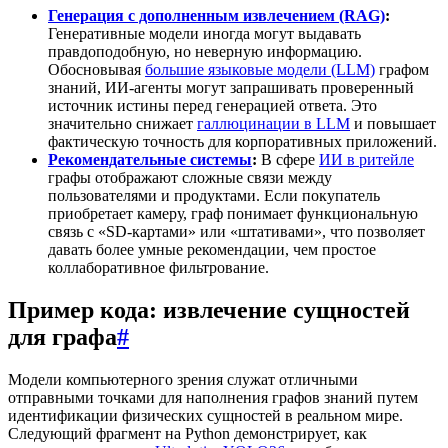
Генерация с дополненным извлечением (RAG)
:
Генеративные модели иногда могут выдавать
правдоподобную, но неверную информацию.
Обосновывая
большие языковые модели (LLM)
графом
знаний, ИИ-агенты могут запрашивать проверенный
источник истины перед генерацией ответа. Это
значительно снижает
галлюцинации в LLM
и повышает
фактическую точность для корпоративных приложений.
Рекомендательные системы
:
В сфере
ИИ в ритейле
графы отображают сложные связи между
пользователями и продуктами. Если покупатель
приобретает камеру, граф понимает функциональную
связь с «SD-картами» или «штативами», что позволяет
давать более умные рекомендации, чем простое
коллаборативное фильтрование.
Пример кода: извлечение сущностей
для графа
#
Модели компьютерного зрения служат отличными
отправными точками для наполнения графов знаний путем
идентификации физических сущностей в реальном мире.
Следующий фрагмент на Python демонстрирует, как