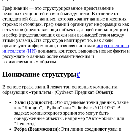
Граф знаний — это структурированное представление
реальных сущностей и связей между ними. В отличие от
стандартной базы данных, которая хранит данные в жестких
строках и столбцах, граф знаний организует информацию как
сеть узлов (представляющих объекты, людей или концепции)
и ребер (представляющих связи или взаимодействия между
этими узлами). Эта структура имитирует то, как люди
организуют информацию, позволяя системам
искусственного
интеллекта (ИИ)
понимать контекст, выводить новые факты и
рассуждать о данных более семантическим и
взаимосвязанным образом.
Понимание структуры
#
В основе графа знаний лежат три основных компонента,
образующих «триплеты» (Субъект-Предикат-Объект):
Узлы (Сущности):
Это отдельные точки данных, такие
как "Лондон", "Python" или "Ultralytics YOLO26". В
задачах компьютерного зрения это могут быть
обнаруженные объекты, например "Автомобиль" или
"Пешеход".
Ребра (Взаимосвязи):
Эти линии соединяют узлы и