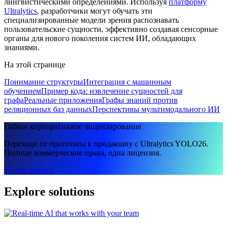
лингвистическими определениями. Используя
платформу
Ultralytics
, разработчики могут обучать эти
специализированные модели зрения распознавать
пользовательские сущности, эффективно создавая сенсорные
органы для нового поколения систем ИИ, обладающих
знаниями.
На этой странице
Понимание структуры
Интеграция с машинным
обучением
Пример кода: извлечение сущностей для
графа
Реальные приложения
Графы знаний против
реляционных баз данных
Перспективы мультимодального ИИ
Гибкое корпоративное лицензирование
Переходи от прототипа к продакшну с Ultralytics YOLO26.
Полные коммерческие права, одна лицензия.
Начать работу
Explore solutions