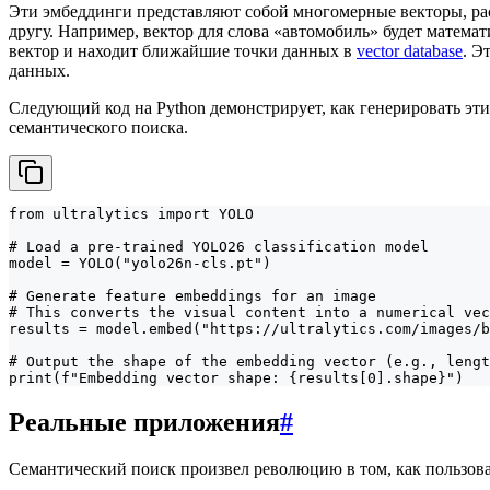
Эти эмбеддинги представляют собой многомерные векторы, рас
другу. Например, вектор для слова «автомобиль» будет математ
вектор и находит ближайшие точки данных в
vector database
. Э
данных.
Следующий код на Python демонстрирует, как генерировать э
семантического поиска.
from ultralytics import YOLO

# Load a pre-trained YOLO26 classification model

model = YOLO("yolo26n-cls.pt")

# Generate feature embeddings for an image

# This converts the visual content into a numerical vec
results = model.embed("https://ultralytics.com/images/b
# Output the shape of the embedding vector (e.g., lengt
print(f"Embedding vector shape: {results[0].shape}")
Реальные приложения
#
Семантический поиск произвел революцию в том, как пользов