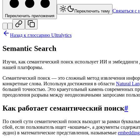
Связаться с 
Переключить тему
Переключить приложения
Назад к глоссарию Ultralytics
Semantic Search
Изучи, как семантический поиск использует ИИ и эмбеддинги д
нашей платформы.
Семантический поиск — это сложный метод извлечения информа
конкретные слова. Используя достижения в области
Natural Lan
большей точностью. Это краеугольный камень современных 
преодоления разрыва между неоднозначными запросами польз
Как работает семантический поиск
#
По своей сути семантический поиск выходит за рамки букваль
сбой, если пользователь ищет «кошачье», а документы содержа
аудио) в математические представления, называемые
embedding