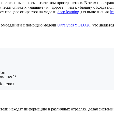
положенные в «семантическом пространстве». В этом пространс
ически ближе к «машине» и «дороге», чем к «банану». Когда поль
тот процесс опирается на модели
deep learning
для выполнения
fe
ти эмбеддинги с помощью модели
Ultralytics YOLO26
, что являет
tor

us.jpg")

h 1280)

атели находят информацию в различных отраслях, делая систем