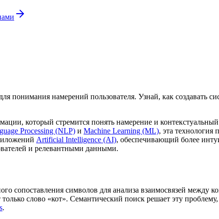
нами
ля понимания намерений пользователя. Узнай, как создавать си
ции, который стремится понять намерение и контекстуальный с
guage Processing (NLP)
и
Machine Learning (ML)
, эта технология
приложений
Artificial Intelligence (AI)
, обеспечивающий более инту
ователей и релевантными данными.
ного сопоставления символов для анализа взаимосвязей между 
т только слово «кот». Семантический поиск решает эту проблему
s
.