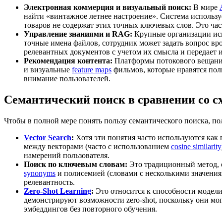
Электронная коммерция и визуальный поиск:
В мире
найти «винтажное летнее настроение». Система использ
товаров не содержат этих точных ключевых слов. Это час
Управление знаниями и RAG:
Крупные организации исп
точные имена файлов, сотрудник может задать вопрос вро
релевантных документов с учетом их смысла и передает 
Рекомендация контента:
Платформы потокового вещания
и визуальные
feature maps
фильмов, которые нравятся пол
внимание пользователей.
Семантический поиск в сравнении со 
Чтобы в полной мере понять пользу семантического поиска, по
Vector Search
:
Хотя эти понятия часто используются как
между векторами (часто с использованием
cosine similarity
намерений пользователя.
Поиск по ключевым словам:
Это традиционный метод, о
synonyms
и полисемией (словами с несколькими значения
релевантность.
Zero-Shot Learning
:
Это относится к способности модели
демонстрируют возможности zero-shot, поскольку они мо
эмбеддингов без повторного обучения.