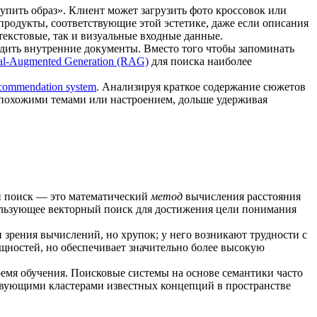
пить образ». Клиент может загрузить фото кроссовок или
продукты, соответствующие этой эстетике, даже если описания
текстовые, так и визуальные входные данные.
дить внутренние документы. Вместо того чтобы запоминать
val-Augmented Generation (RAG)
для поиска наиболее
commendation system
. Анализируя краткое содержание сюжетов
 похожими темами или настроением, дольше удерживая
ый поиск — это математический
метод
вычисления расстояния
ользующее векторный поиск для достижения цели понимания
зрения вычислений, но хрупок; у него возникают трудности с
щностей, но обеспечивает значительно более высокую
ремя обучения. Поисковые системы на основе семантики часто
ствующими кластерами известных концепций в пространстве