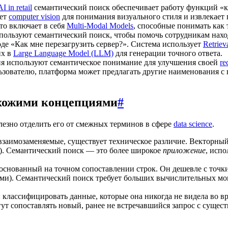
AI in retail
семантический поиск обеспечивает работу функций «ку
ует
computer vision
для понимания визуального стиля и извлекает 
то включает в себя
Multi-Modal Models
, способные понимать как 
ользуют семантический поиск, чтобы помочь сотрудникам нахо
де «Как мне перезагрузить сервер?». Система использует
Retrie
их в
Large Language Model (LLM)
для генерации точного ответа.
 используют семантическое понимание для улучшения своей
re
ьзователю, платформа может предлагать другие наименования с
схожими концепциями
#
лезно отделить его от смежных терминов в сфере
data science
.
 взаимозаменяемые, существует техническое различие. Векторн
). Семантический поиск — это более широкое
приложение
, исп
снованный на точном сопоставлении строк. Он дешевле с точки 
ми). Семантический поиск требует больших вычислительных мо
 классифицировать данные, которые она никогда не видела во в
гут сопоставлять новый, ранее не встречавшийся запрос с суще