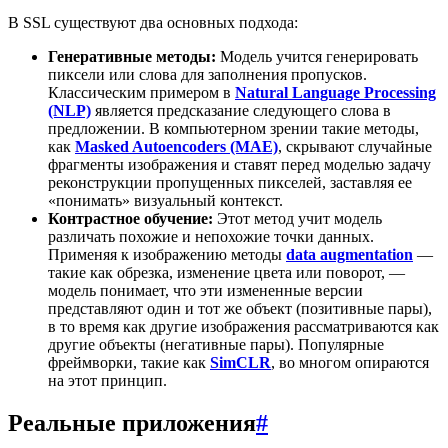
В SSL существуют два основных подхода:
Генеративные методы:
Модель учится генерировать
пиксели или слова для заполнения пропусков.
Классическим примером в
Natural Language Processing
(NLP)
является предсказание следующего слова в
предложении. В компьютерном зрении такие методы,
как
Masked Autoencoders (MAE)
, скрывают случайные
фрагменты изображения и ставят перед моделью задачу
реконструкции пропущенных пикселей, заставляя ее
«понимать» визуальный контекст.
Контрастное обучение:
Этот метод учит модель
различать похожие и непохожие точки данных.
Применяя к изображению методы
data augmentation
—
такие как обрезка, изменение цвета или поворот, —
модель понимает, что эти измененные версии
представляют один и тот же объект (позитивные пары),
в то время как другие изображения рассматриваются как
другие объекты (негативные пары). Популярные
фреймворки, такие как
SimCLR
, во многом опираются
на этот принцип.
Реальные приложения
#