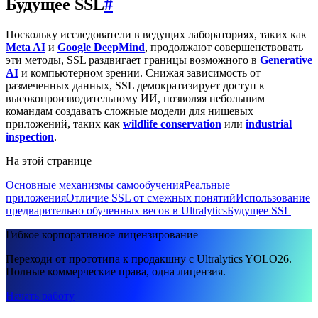
Будущее SSL
#
Поскольку исследователи в ведущих лабораториях, таких как
Meta AI
и
Google DeepMind
, продолжают совершенствовать
эти методы, SSL раздвигает границы возможного в
Generative
AI
и компьютерном зрении. Снижая зависимость от
размеченных данных, SSL демократизирует доступ к
высокопроизводительному ИИ, позволяя небольшим
командам создавать сложные модели для нишевых
приложений, таких как
wildlife conservation
или
industrial
inspection
.
На этой странице
Основные механизмы самообучения
Реальные
приложения
Отличие SSL от смежных понятий
Использование
предварительно обученных весов в Ultralytics
Будущее SSL
Гибкое корпоративное лицензирование
Переходи от прототипа к продакшну с Ultralytics YOLO26.
Полные коммерческие права, одна лицензия.
Начать работу