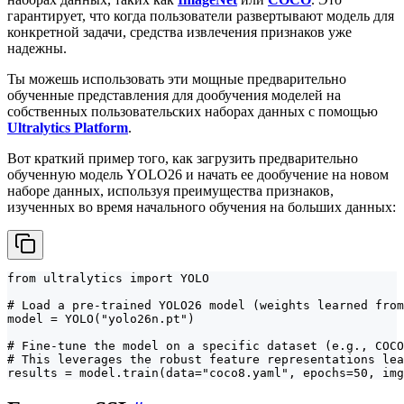
гарантирует, что когда пользователи развертывают модель для
конкретной задачи, средства извлечения признаков уже
надежны.
Ты можешь использовать эти мощные предварительно
обученные представления для дообучения моделей на
собственных пользовательских наборах данных с помощью
Ultralytics Platform
.
Вот краткий пример того, как загрузить предварительно
обученную модель YOLO26 и начать ее дообучение на новом
наборе данных, используя преимущества признаков,
изученных во время начального обучения на больших данных:
from ultralytics import YOLO

# Load a pre-trained YOLO26 model (weights learned from
model = YOLO("yolo26n.pt")

# Fine-tune the model on a specific dataset (e.g., COCO
# This leverages the robust feature representations lea
results = model.train(data="coco8.yaml", epochs=50, img