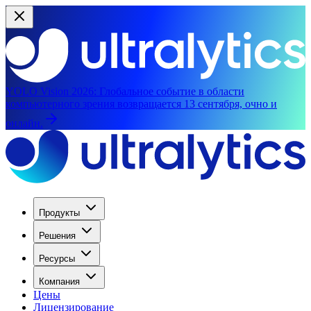
YOLO Vision 2026:
Глобальное событие в области
компьютерного зрения возвращается 13 сентября, очно и
онлайн.
Продукты
Решения
Ресурсы
Компания
Цены
Лицензирование