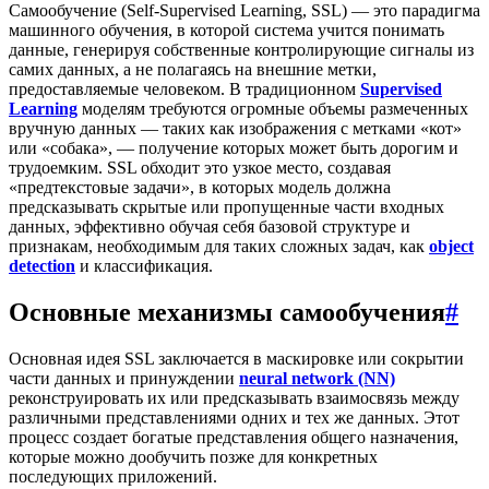
Самообучение (Self-Supervised Learning, SSL) — это парадигма
машинного обучения, в которой система учится понимать
данные, генерируя собственные контролирующие сигналы из
самих данных, а не полагаясь на внешние метки,
предоставляемые человеком. В традиционном
Supervised
Learning
моделям требуются огромные объемы размеченных
вручную данных — таких как изображения с метками «кот»
или «собака», — получение которых может быть дорогим и
трудоемким. SSL обходит это узкое место, создавая
«предтекстовые задачи», в которых модель должна
предсказывать скрытые или пропущенные части входных
данных, эффективно обучая себя базовой структуре и
признакам, необходимым для таких сложных задач, как
object
detection
и классификация.
Основные механизмы самообучения
#
Основная идея SSL заключается в маскировке или сокрытии
части данных и принуждении
neural network (NN)
реконструировать их или предсказывать взаимосвязь между
различными представлениями одних и тех же данных. Этот
процесс создает богатые представления общего назначения,
которые можно дообучить позже для конкретных
последующих приложений.