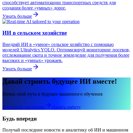
способствует автоматизации транспортных средств для
создания более «умных» дорог.
Узнать больше
ИИ в сельском хозяйстве
Внедряй ИИ в «умное» сельское хозяйство с помощью
моделей Ultralytics YOLO. Оптимизируй мониторинг посевов,
отслеживание скота и точное земледелие для получения более
высоких и «умных» урожаев.
Узнать больше
Давай строить будущее ИИ вместе!
Начни свой путь в будущее машинного обучения
Запросить лицензию
Начать работу
Будь впереди
Получай последние новости и аналитику об ИИ и машинном