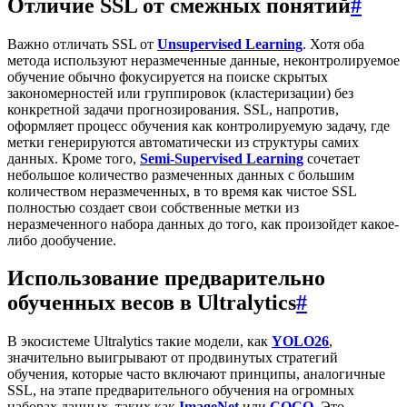
Отличие SSL от смежных понятий
#
Важно отличать SSL от
Unsupervised Learning
. Хотя оба
метода используют неразмеченные данные, неконтролируемое
обучение обычно фокусируется на поиске скрытых
закономерностей или группировок (кластеризации) без
конкретной задачи прогнозирования. SSL, напротив,
оформляет процесс обучения как контролируемую задачу, где
метки генерируются автоматически из структуры самих
данных. Кроме того,
Semi-Supervised Learning
сочетает
небольшое количество размеченных данных с большим
количеством неразмеченных, в то время как чистое SSL
полностью создает свои собственные метки из
неразмеченного набора данных до того, как произойдет какое-
либо дообучение.
Использование предварительно
обученных весов в Ultralytics
#
В экосистеме Ultralytics такие модели, как
YOLO26
,
значительно выигрывают от продвинутых стратегий
обучения, которые часто включают принципы, аналогичные
SSL, на этапе предварительного обучения на огромных
наборах данных, таких как
ImageNet
или
COCO
. Это