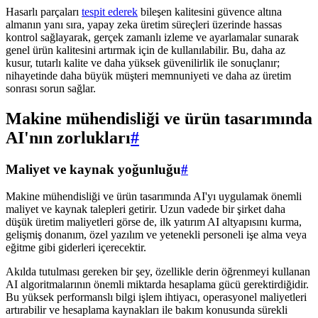
Hasarlı parçaları
tespit ederek
bileşen kalitesini güvence altına
almanın yanı sıra, yapay zeka üretim süreçleri üzerinde hassas
kontrol sağlayarak, gerçek zamanlı izleme ve ayarlamalar sunarak
genel ürün kalitesini artırmak için de kullanılabilir. Bu, daha az
kusur, tutarlı kalite ve daha yüksek güvenilirlik ile sonuçlanır;
nihayetinde daha büyük müşteri memnuniyeti ve daha az üretim
sonrası sorun sağlar.
Makine mühendisliği ve ürün tasarımında
AI'nın zorlukları
#
Maliyet ve kaynak yoğunluğu
#
Makine mühendisliği ve ürün tasarımında AI'yı uygulamak önemli
maliyet ve kaynak talepleri getirir. Uzun vadede bir şirket daha
düşük üretim maliyetleri görse de, ilk yatırım AI altyapısını kurma,
gelişmiş donanım, özel yazılım ve yetenekli personeli işe alma veya
eğitme gibi giderleri içerecektir.
Akılda tutulması gereken bir şey, özellikle derin öğrenmeyi kullanan
AI algoritmalarının önemli miktarda hesaplama gücü gerektirdiğidir.
Bu yüksek performanslı bilgi işlem ihtiyacı, operasyonel maliyetleri
artırabilir ve hesaplama kaynakları ile bakım konusunda sürekli