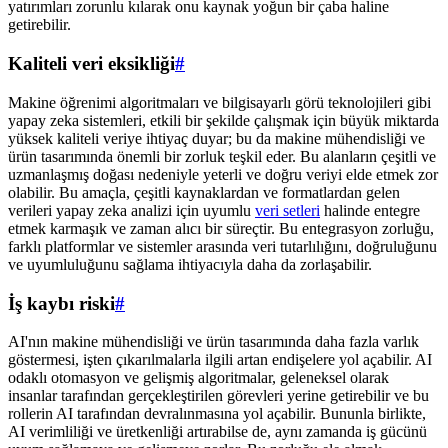
yatırımları zorunlu kılarak onu kaynak yoğun bir çaba haline
getirebilir.
Kaliteli veri eksikliği
#
Makine öğrenimi algoritmaları ve bilgisayarlı görü teknolojileri gibi
yapay zeka sistemleri, etkili bir şekilde çalışmak için büyük miktarda
yüksek kaliteli veriye ihtiyaç duyar; bu da makine mühendisliği ve
ürün tasarımında önemli bir zorluk teşkil eder. Bu alanların çeşitli ve
uzmanlaşmış doğası nedeniyle yeterli ve doğru veriyi elde etmek zor
olabilir. Bu amaçla, çeşitli kaynaklardan ve formatlardan gelen
verileri yapay zeka analizi için uyumlu
veri setleri
halinde entegre
etmek karmaşık ve zaman alıcı bir süreçtir. Bu entegrasyon zorluğu,
farklı platformlar ve sistemler arasında veri tutarlılığını, doğruluğunu
ve uyumluluğunu sağlama ihtiyacıyla daha da zorlaşabilir.
İş kaybı riski
#
AI'nın makine mühendisliği ve ürün tasarımında daha fazla varlık
göstermesi, işten çıkarılmalarla ilgili artan endişelere yol açabilir. AI
odaklı otomasyon ve gelişmiş algoritmalar, geleneksel olarak
insanlar tarafından gerçekleştirilen görevleri yerine getirebilir ve bu
rollerin AI tarafından devralınmasına yol açabilir. Bununla birlikte,
AI verimliliği ve üretkenliği artırabilse de, aynı zamanda iş gücünü