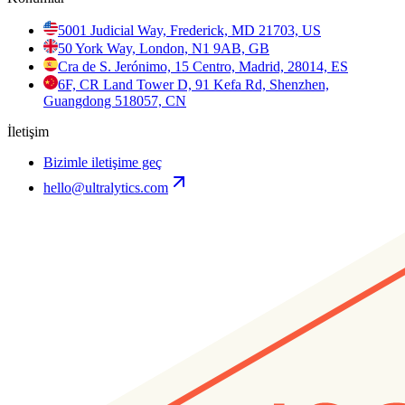
5001 Judicial Way, Frederick, MD 21703, US
50 York Way, London, N1 9AB, GB
Cra de S. Jerónimo, 15 Centro, Madrid, 28014, ES
6F, CR Land Tower D, 91 Kefa Rd, Shenzhen,
Guangdong 518057, CN
İletişim
Bizimle iletişime geç
hello@ultralytics.com