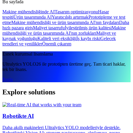
Bu sayfada
Makine mühendisliğinde AI
Tasarım optimizasyonu
Hasar
tespiti
Ürün tasarımında AI
Yaratıcılığı artırmak
Prototipleme ve test
etme
Makine mühendisliği ve ürün tasarımında AI'nın faydaları
Daha
hızlı pazara giriş
Maliyet tasarrufu
İyileştirilmiş ürün kalitesi
Makine
mühendisliği ve ürün tasarımında AI'nın zorlukları
Maliyet ve
kaynak yoğunluğu
Kaliteli veri eksikliği
İş kaybı riski
Gelecek
trendleri ve yenilikler
Önemli çıkarım
Esnek kurumsal lisanslama
Ultralytics YOLO26 ile prototipten üretime geç. Tam ticari haklar,
tek bir lisans.
Başla
Explore solutions
Robotikte AI
Daha akıllı makineleri Ultralytics YOLO modelleriyle destekle.
Robotikteki Vision AI; otonom navigasyonu, algılamayı, nesne