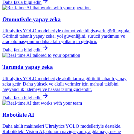
Daha fazla bilgi edin
Otomotivde yapay zeka
Ultralytics YOLO modelleriyle otomotivde bilgisayarlı görü uygula.
Görüntü tabanlı yapay zeka; yol güvenliğini, sürücü yardımını ve
araç otomasyonunu daha akıllı yollar için geliştirir.
Daha fazla bilgi edin
Tarımda yapay zeka
Ultralytics YOLO modelleriyle akıllı tarıma görüntü tabanlı yapay
zeka getir. Daha yüksek ve akıllı verimler için mahsul takibini,
hayvancılık izlemeyi ve hassas tarımı güçlendir.
Daha fazla bilgi edin
Robotikte AI
Daha akıllı makineleri Ultralytics YOLO modelleriyle destekle.
Robotikteki Vision AI; otonom navigasyonu, algılamayı, nesne