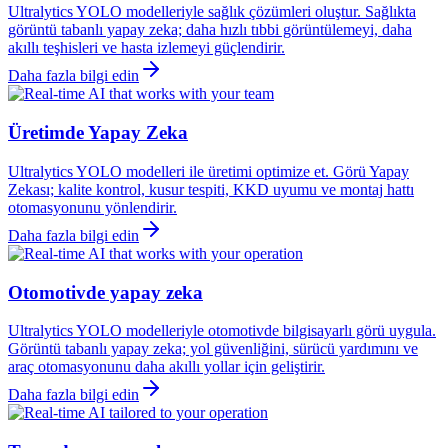
Ultralytics YOLO modelleriyle sağlık çözümleri oluştur. Sağlıkta
görüntü tabanlı yapay zeka; daha hızlı tıbbi görüntülemeyi, daha
akıllı teşhisleri ve hasta izlemeyi güçlendirir.
Daha fazla bilgi edin
Üretimde Yapay Zeka
Ultralytics YOLO modelleri ile üretimi optimize et. Görü Yapay
Zekası; kalite kontrol, kusur tespiti, KKD uyumu ve montaj hattı
otomasyonunu yönlendirir.
Daha fazla bilgi edin
Otomotivde yapay zeka
Ultralytics YOLO modelleriyle otomotivde bilgisayarlı görü uygula.
Görüntü tabanlı yapay zeka; yol güvenliğini, sürücü yardımını ve
araç otomasyonunu daha akıllı yollar için geliştirir.
Daha fazla bilgi edin