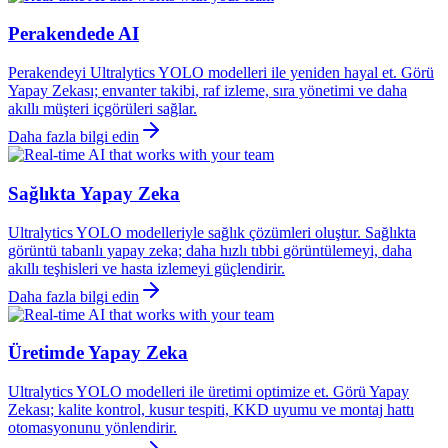
Perakendede AI
Perakendeyi Ultralytics YOLO modelleri ile yeniden hayal et. Görü
Yapay Zekası; envanter takibi, raf izleme, sıra yönetimi ve daha
akıllı müşteri içgörüleri sağlar.
Daha fazla bilgi edin
Sağlıkta Yapay Zeka
Ultralytics YOLO modelleriyle sağlık çözümleri oluştur. Sağlıkta
görüntü tabanlı yapay zeka; daha hızlı tıbbi görüntülemeyi, daha
akıllı teşhisleri ve hasta izlemeyi güçlendirir.
Daha fazla bilgi edin
Üretimde Yapay Zeka
Ultralytics YOLO modelleri ile üretimi optimize et. Görü Yapay
Zekası; kalite kontrol, kusur tespiti, KKD uyumu ve montaj hattı
otomasyonunu yönlendirir.