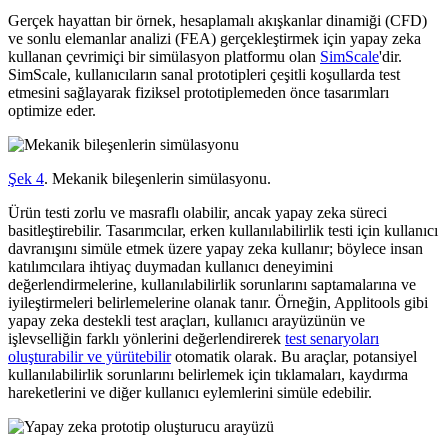
Gerçek hayattan bir örnek, hesaplamalı akışkanlar dinamiği (CFD)
ve sonlu elemanlar analizi (FEA) gerçekleştirmek için yapay zeka
kullanan çevrimiçi bir simülasyon platformu olan
SimScale
'dir.
SimScale, kullanıcıların sanal prototipleri çeşitli koşullarda test
etmesini sağlayarak fiziksel prototiplemeden önce tasarımları
optimize eder.
Şek 4
. Mekanik bileşenlerin simülasyonu.
Ürün testi zorlu ve masraflı olabilir, ancak yapay zeka süreci
basitleştirebilir. Tasarımcılar, erken kullanılabilirlik testi için kullanıcı
davranışını simüle etmek üzere yapay zeka kullanır; böylece insan
katılımcılara ihtiyaç duymadan kullanıcı deneyimini
değerlendirmelerine, kullanılabilirlik sorunlarını saptamalarına ve
iyileştirmeleri belirlemelerine olanak tanır. Örneğin, Applitools gibi
yapay zeka destekli test araçları, kullanıcı arayüzünün ve
işlevselliğin farklı yönlerini değerlendirerek
test senaryoları
oluşturabilir ve yürütebilir
otomatik olarak. Bu araçlar, potansiyel
kullanılabilirlik sorunlarını belirlemek için tıklamaları, kaydırma
hareketlerini ve diğer kullanıcı eylemlerini simüle edebilir.