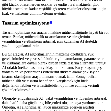
gibi küçük bileşenlerden uçaklar ve endüstriyel makineler gibi
büyük sistemlere kadar çeşitlilik gösteren çözümler oluşturmak için
fizik ve malzeme bilimi ilkelerini uygular.
Tasarım optimizasyonu
#
Tasarım optimizasyon araçları makine mühendisliğinde hayati bir rol
oynar. Bunlar, mühendislik tasarımlarının ve süreçlerinin
verimliliğini ve etkinliğini artırmak için kullanılan AI destekli
yazılım uygulamalarıdır.
Bu tür araçlar, AI algoritmalarının malzeme özellikleri, yük
gereksinimleri ve çevresel faktörler gibi tanımlanmış parametrelere
ve kısıtlamalara dayalı olarak birden fazla tasarım alternatifi ürettiği
AI odaklı üretken tasarım yaklaşımını kullanır. Bu yaklaşım, çeşitli
yöntemleri ve performans kriterlerini dikkate alarak çok sayıda
tasarım olasılığının araştırılmasına olanak tanır. Sonuç, belirli
mühendislik ve tasarım hedeflerini karşılamak için hızla
değerlendirilebilen ve iyileştirilebilen optimize edilmiş, verimli
çözümler kümesidir.
Otomotiv endüstrisinde AI, yakıt verimliliğini ve güvenliği artırarak
daha hafif, daha güçlü araç bileşenleri oluşturmaya yardımcı olur.
Örneğin, AI algoritmaları, gücü maksimize ederken ağırlığı