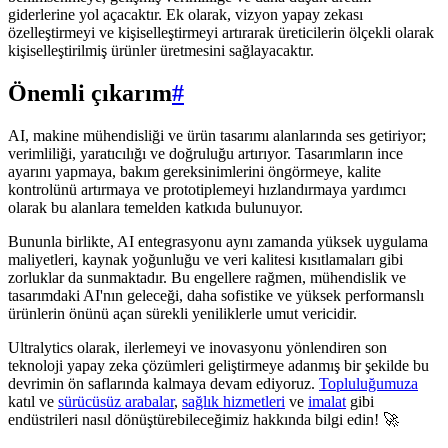
giderlerine yol açacaktır. Ek olarak, vizyon yapay zekası
özelleştirmeyi ve kişiselleştirmeyi artırarak üreticilerin ölçekli olarak
kişiselleştirilmiş ürünler üretmesini sağlayacaktır.
Önemli çıkarım
#
AI, makine mühendisliği ve ürün tasarımı alanlarında ses getiriyor;
verimliliği, yaratıcılığı ve doğruluğu artırıyor. Tasarımların ince
ayarını yapmaya, bakım gereksinimlerini öngörmeye, kalite
kontrolünü artırmaya ve prototiplemeyi hızlandırmaya yardımcı
olarak bu alanlara temelden katkıda bulunuyor.
Bununla birlikte, AI entegrasyonu aynı zamanda yüksek uygulama
maliyetleri, kaynak yoğunluğu ve veri kalitesi kısıtlamaları gibi
zorluklar da sunmaktadır. Bu engellere rağmen, mühendislik ve
tasarımdaki AI'nın geleceği, daha sofistike ve yüksek performanslı
ürünlerin önünü açan sürekli yeniliklerle umut vericidir.
Ultralytics olarak, ilerlemeyi ve inovasyonu yönlendiren son
teknoloji yapay zeka çözümleri geliştirmeye adanmış bir şekilde bu
devrimin ön saflarında kalmaya devam ediyoruz.
Topluluğumuza
katıl ve
sürücüsüz arabalar
,
sağlık hizmetleri
ve
imalat
gibi
endüstrileri nasıl dönüştürebileceğimiz hakkında bilgi edin! 🚀