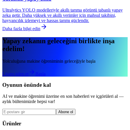
Ultralytics YOLO modelleriyle akıllı tarıma görüntü tabanlı yapay
zeka getir. Daha yüksek ve akıllı verimler için mahsul takibini,
hayvancılık izlemeyi ve hassas tarımı güçlendir.
Daha fazla bilgi edin
Yapay zekanın geleceğini birlikte inşa
edelim!
Yolculuğuna makine öğreniminin geleceğiyle başla
Lisans talep et
Başla
Oyunun önünde kal
AI ve makine öğrenimi üzerine en son haberleri ve içgörüleri al —
aylık bültenimizde hepsi var!
Abone ol
Ürünler