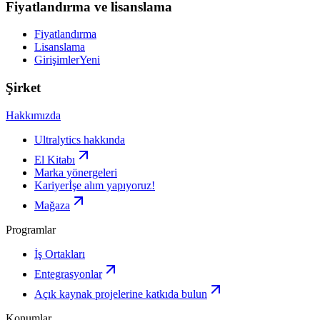
Fiyatlandırma ve lisanslama
Fiyatlandırma
Lisanslama
Girişimler
Yeni
Şirket
Hakkımızda
Ultralytics hakkında
El Kitabı
Marka yönergeleri
Kariyer
İşe alım yapıyoruz!
Mağaza
Programlar
İş Ortakları
Entegrasyonlar
Açık kaynak projelerine katkıda bulun
Konumlar