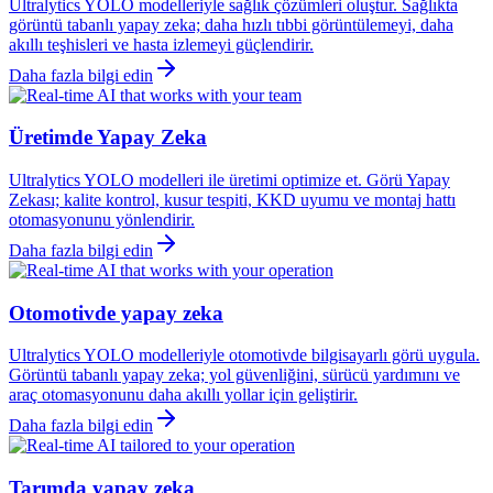
Ultralytics YOLO modelleriyle sağlık çözümleri oluştur. Sağlıkta
görüntü tabanlı yapay zeka; daha hızlı tıbbi görüntülemeyi, daha
akıllı teşhisleri ve hasta izlemeyi güçlendirir.
Daha fazla bilgi edin
Üretimde Yapay Zeka
Ultralytics YOLO modelleri ile üretimi optimize et. Görü Yapay
Zekası; kalite kontrol, kusur tespiti, KKD uyumu ve montaj hattı
otomasyonunu yönlendirir.
Daha fazla bilgi edin
Otomotivde yapay zeka
Ultralytics YOLO modelleriyle otomotivde bilgisayarlı görü uygula.
Görüntü tabanlı yapay zeka; yol güvenliğini, sürücü yardımını ve
araç otomasyonunu daha akıllı yollar için geliştirir.
Daha fazla bilgi edin
Tarımda yapay zeka