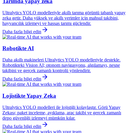
Tarımda yapay zeka
Ultralytics YOLO modelleriyle akıllı tarıma görüntü tabanlı yapay
zeka getir. Daha yüksek ve akıllı verimler için mahsul takibini,
hayvancılık izlemeyi ve hassas tarımı güçlendir.
Daha fazla bilgi edin
Robotikte AI
Daha akıllı makineleri Ultralytics YOLO modelleriyle destekle.
Robotikteki Vision AI; otonom navigasyonu, algılamayı, nesne
takibini ve gerçek zamanlı kontrolü yönlendirir.
Daha fazla bilgi edin
Lojistikte Yapay Zeka
Ultralytics YOLO modelleri ile lojistiği kolaylaştır. Görü Yapay
Zekası; paket inceleme, ayıklama, araç takibi ve gerçek zamanlı
depo güvenliği izlemeyi mümkün kılar.
Daha fazla bilgi edin