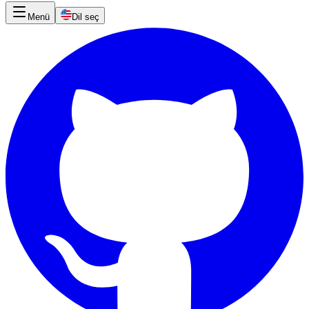
Menü
Dil seç