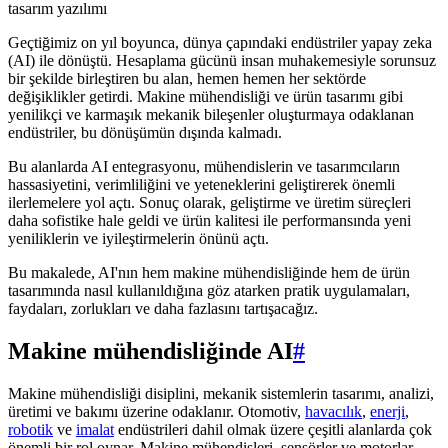
Geçtiğimiz on yıl boyunca, dünya çapındaki endüstriler yapay zeka
(AI) ile dönüştü. Hesaplama gücünü insan muhakemesiyle sorunsuz
bir şekilde birleştiren bu alan, hemen hemen her sektörde
değişiklikler getirdi. Makine mühendisliği ve ürün tasarımı gibi
yenilikçi ve karmaşık mekanik bileşenler oluşturmaya odaklanan
endüstriler, bu dönüşümün dışında kalmadı.
Bu alanlarda AI entegrasyonu, mühendislerin ve tasarımcıların
hassasiyetini, verimliliğini ve yeteneklerini geliştirerek önemli
ilerlemelere yol açtı. Sonuç olarak, geliştirme ve üretim süreçleri
daha sofistike hale geldi ve ürün kalitesi ile performansında yeni
yeniliklerin ve iyileştirmelerin önünü açtı.
Bu makalede, AI'nın hem makine mühendisliğinde hem de ürün
tasarımında nasıl kullanıldığına göz atarken pratik uygulamaları,
faydaları, zorlukları ve daha fazlasını tartışacağız.
Makine mühendisliğinde AI
#
Makine mühendisliği disiplini, mekanik sistemlerin tasarımı, analizi,
üretimi ve bakımı üzerine odaklanır. Otomotiv,
havacılık
,
enerji
,
robotik
ve
imalat
endüstrileri dahil olmak üzere çeşitli alanlarda çok
önemli bir rol oynar. Makine mühendisleri, sensörler ve motorlar