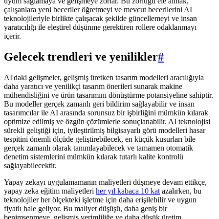
uyum sağlamaya ve gelişmeye zorlar. Bu zorluğu ele almak,
çalışanlara yeni beceriler öğretmeyi ve mevcut becerilerini AI
teknolojileriyle birlikte çalışacak şekilde güncellemeyi ve insan
yaratıcılığı ile eleştirel düşünme gerektiren rollere odaklanmayı
içerir.
Gelecek trendleri ve yenilikler
#
AI'daki gelişmeler, gelişmiş üretken tasarım modelleri aracılığıyla
daha yaratıcı ve yenilikçi tasarım önerileri sunarak makine
mühendisliğini ve ürün tasarımını dönüştürme potansiyeline sahiptir.
Bu modeller gerçek zamanlı geri bildirim sağlayabilir ve insan
tasarımcılar ile AI arasında sorunsuz bir işbirliğini mümkün kılarak
optimize edilmiş ve özgün çözümlerle sonuçlanabilir. AI teknolojisi
sürekli geliştiği için, iyileştirilmiş bilgisayarlı görü modelleri hasar
tespitini önemli ölçüde geliştirebilecek, en küçük kusurları bile
gerçek zamanlı olarak tanımlayabilecek ve tamamen otomatik
denetim sistemlerini mümkün kılarak tutarlı kalite kontrolü
sağlayabilecektir.
Yapay zekayı uygulamamanın maliyetleri düşmeye devam ettikçe,
yapay zeka eğitim maliyetleri
her yıl kabaca 10 kat
azalırken, bu
teknolojiler her ölçekteki işletme için daha erişilebilir ve uygun
fiyatlı hale geliyor. Bu maliyet düşüşü, daha geniş bir
benimsenmeye, gelişmiş verimliliğe ve daha düşük üretim