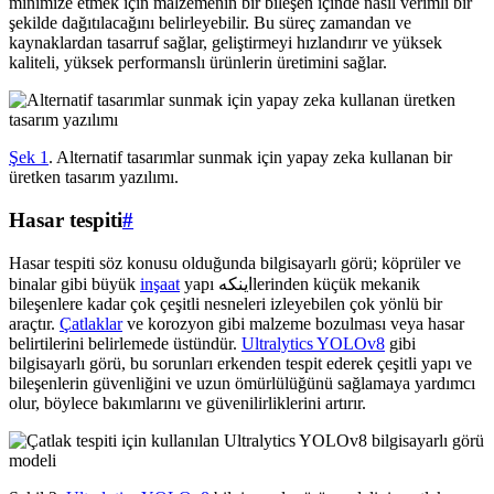
minimize etmek için malzemenin bir bileşen içinde nasıl verimli bir
şekilde dağıtılacağını belirleyebilir. Bu süreç zamandan ve
kaynaklardan tasarruf sağlar, geliştirmeyi hızlandırır ve yüksek
kaliteli, yüksek performanslı ürünlerin üretimini sağlar.
Şek 1
. Alternatif tasarımlar sunmak için yapay zeka kullanan bir
üretken tasarım yazılımı.
Hasar tespiti
#
Hasar tespiti söz konusu olduğunda bilgisayarlı görü; köprüler ve
binalar gibi büyük
inşaat
yapı اینکهlerinden küçük mekanik
bileşenlere kadar çok çeşitli nesneleri izleyebilen çok yönlü bir
araçtır.
Çatlaklar
ve korozyon gibi malzeme bozulması veya hasar
belirtilerini belirlemede üstündür.
Ultralytics YOLOv8
gibi
bilgisayarlı görü, bu sorunları erkenden tespit ederek çeşitli yapı ve
bileşenlerin güvenliğini ve uzun ömürlülüğünü sağlamaya yardımcı
olur, böylece bakımlarını ve güvenilirliklerini artırır.