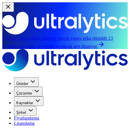
YOLO Vision 2026:
Küresel vizyon yapay zeka etkinliği 13
Eylül'de yüz yüze ve çevrim içi olarak geri dönüyor.
Ürünler
Çözümler
Kaynaklar
Şirket
Fiyatlandırma
Lisanslama