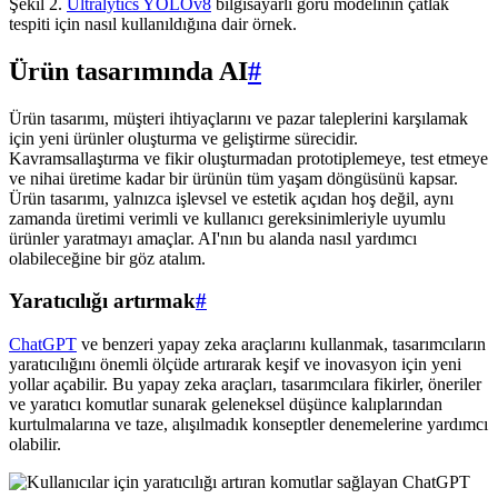
Şekil 2.
Ultralytics YOLOv8
bilgisayarlı görü modelinin çatlak
tespiti için nasıl kullanıldığına dair örnek.
Ürün tasarımında AI
#
Ürün tasarımı, müşteri ihtiyaçlarını ve pazar taleplerini karşılamak
için yeni ürünler oluşturma ve geliştirme sürecidir.
Kavramsallaştırma ve fikir oluşturmadan prototiplemeye, test etmeye
ve nihai üretime kadar bir ürünün tüm yaşam döngüsünü kapsar.
Ürün tasarımı, yalnızca işlevsel ve estetik açıdan hoş değil, aynı
zamanda üretimi verimli ve kullanıcı gereksinimleriyle uyumlu
ürünler yaratmayı amaçlar. AI'nın bu alanda nasıl yardımcı
olabileceğine bir göz atalım.
Yaratıcılığı artırmak
#
ChatGPT
ve benzeri yapay zeka araçlarını kullanmak, tasarımcıların
yaratıcılığını önemli ölçüde artırarak keşif ve inovasyon için yeni
yollar açabilir. Bu yapay zeka araçları, tasarımcılara fikirler, öneriler
ve yaratıcı komutlar sunarak geleneksel düşünce kalıplarından
kurtulmalarına ve taze, alışılmadık konseptler denemelerine yardımcı
olabilir.