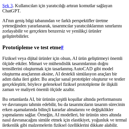
Şek 3
. Kullanıcıları için yaratıcılığı artıran komutlar sağlayan
ChatGPT.
AI'nın geniş bilgi tabanından ve farklı perspektifler üretme
yeteneğinden yararlanarak, tasarımcılar yaratıcılıklarının sınırlarını
zorlayabilir ve gerçekten benzersiz ve yenilikçi ürünler
geliştirebilirler.
Prototipleme ve test etme
#
Fiziksel veya dijital ürünler için olsun, AI ürün geliştirmeyi önemli
ölçüde etkiler. Mimari ve mühendislik tasarımlarının doğru
temsillerini oluşturmak için tasarlanmış AutoCAD gibi model
oluşturma araçlarının aksine, AI destekli simülasyon araçları bir
adım daha ileri gider. Bu araçlar sanal prototipler oluşturur ve testler
gerçekleştirir, böylece geleneksel fiziksel prototipleme ile ilişkili
zaman ve maliyeti önemli ölçüde azaltır.
Bu ortamlarda AI, bir ürünün çeşitli koşullar altında performansını
ve davranışını tahmin edebilir, bu da tasarımcıların tasarım sürecinin
erken aşamalarında bilinçli kararlar almalarını ve değişiklikler
yapmalarını sağlar. Örneğin, AI modelleri, bir ürünün stres altında
nasıl davranacağını simüle etmek için elastikiyet, yoğunluk ve termal
iletkenlik gibi malzemelerin fiziksel özelliklerini dikkate alabilir.