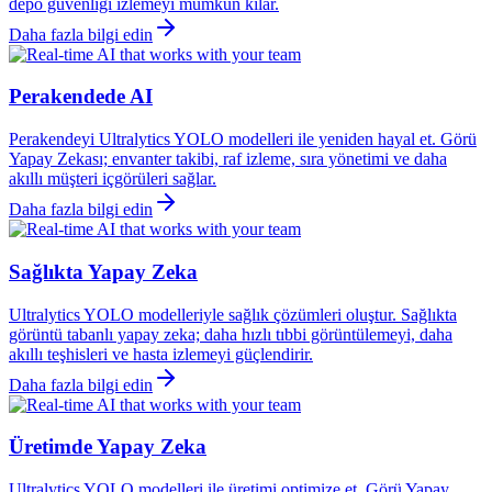
depo güvenliği izlemeyi mümkün kılar.
Daha fazla bilgi edin
Perakendede AI
Perakendeyi Ultralytics YOLO modelleri ile yeniden hayal et. Görü
Yapay Zekası; envanter takibi, raf izleme, sıra yönetimi ve daha
akıllı müşteri içgörüleri sağlar.
Daha fazla bilgi edin
Sağlıkta Yapay Zeka
Ultralytics YOLO modelleriyle sağlık çözümleri oluştur. Sağlıkta
görüntü tabanlı yapay zeka; daha hızlı tıbbi görüntülemeyi, daha
akıllı teşhisleri ve hasta izlemeyi güçlendirir.
Daha fazla bilgi edin
Üretimde Yapay Zeka
Ultralytics YOLO modelleri ile üretimi optimize et. Görü Yapay