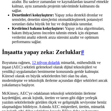
azaltır. Bu sadece zamandan ve kaynaklardan tasarruf etmekle
kalmaz, aynı zamanda projenin takviminde kalmasını da
sağlar.
Denetimleri kolaylaştırır:
Yapay zeka destekli dronlar ve
sensörler, denetim süreçlerini otomatikleştirerek potansiyel
sorunları daha büyük bir hız ve doğrulukla tanımlar.
Kestirimci bakımı kolaylaştırır:
Yapay zeka algoritmaları,
bakım ihtiyaçlarını önceden tahmin etmek için ekipman
verilerini analiz ederek arıza süresini azaltır ve optimum
performansı sağlar.
İnşaatta yapay zeka: Zorluklar
#
Boyutuna rağmen,
12 trilyon dolarlık
mimarlık, mühendislik ve
inşaat (AEC) sektörü geleneksel olarak dijital teknolojileri ve
yenilikçi uygulamaları benimseme konusunda geride kalmıştır.
Küresel olarak en büyük sektörlerden biri olan bu alan,
modernleşme ve teknolojik ilerleme açısından diğer sektörleri ancak
yakalamaya başlıyor.
McKinsey, AEC'ye odaklanan teknoloji sektörünün ilerleme
kaydettiğini, ancak lojistik, üretim ve tarım gibi diğer yerleşik
yazılım sektörlerinde görülen ölçek ve gelişmişlik seviyesine henüz
ulaşmadığını bildiriyor. Aslında AEC müşterileri, üretim, mimarlık