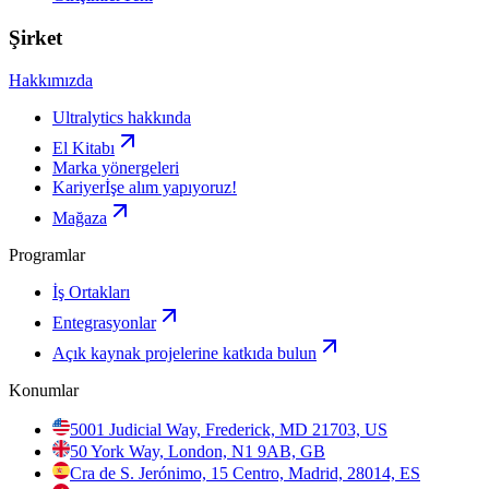
Şirket
Hakkımızda
Ultralytics hakkında
El Kitabı
Marka yönergeleri
Kariyer
İşe alım yapıyoruz!
Mağaza
Programlar
İş Ortakları
Entegrasyonlar
Açık kaynak projelerine katkıda bulun
Konumlar
5001 Judicial Way, Frederick, MD 21703, US
50 York Way, London, N1 9AB, GB
Cra de S. Jerónimo, 15 Centro, Madrid, 28014, ES