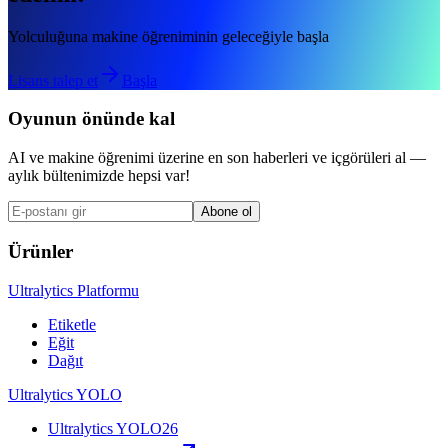
Yolculuğuna makine öğreniminin geleceğiyle başla
Lisans talep et
Başla
Oyunun önünde kal
AI ve makine öğrenimi üzerine en son haberleri ve içgörüleri al —
aylık bültenimizde hepsi var!
Abone ol
Ürünler
Ultralytics Platformu
Etiketle
Eğit
Dağıt
Ultralytics YOLO
Ultralytics YOLO26