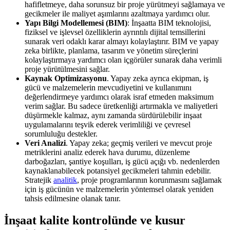
hafifletmeye, daha sorunsuz bir proje yürütmeyi sağlamaya ve
gecikmeler ile maliyet aşımlarını azaltmaya yardımcı olur.
Yapı Bilgi Modellemesi (BIM)
: İnşaatta BIM teknolojisi,
fiziksel ve işlevsel özelliklerin ayrıntılı dijital temsillerini
sunarak veri odaklı karar almayı kolaylaştırır. BIM ve yapay
zeka birlikte, planlama, tasarım ve yönetim süreçlerini
kolaylaştırmaya yardımcı olan içgörüler sunarak daha verimli
proje yürütülmesini sağlar.
Kaynak Optimizasyonu
. Yapay zeka ayrıca ekipman, iş
gücü ve malzemelerin mevcudiyetini ve kullanımını
değerlendirmeye yardımcı olarak israf etmeden maksimum
verim sağlar. Bu sadece üretkenliği artırmakla ve maliyetleri
düşürmekle kalmaz, aynı zamanda sürdürülebilir inşaat
uygulamalarını teşvik ederek verimliliği ve çevresel
sorumluluğu destekler.
Veri Analizi
. Yapay zeka; geçmiş verileri ve mevcut proje
metriklerini analiz ederek hava durumu, düzenleme
darboğazları, şantiye koşulları, iş gücü açığı vb. nedenlerden
kaynaklanabilecek potansiyel gecikmeleri tahmin edebilir.
Stratejik
analitik
, proje programlarının korunmasını sağlamak
için iş gücünün ve malzemelerin yöntemsel olarak yeniden
tahsis edilmesine olanak tanır.
İnşaat kalite kontrolünde ve kusur