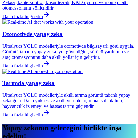
Zekası; kalite kontrol, kusur tespiti, KKD uyumu ve montaj hattı
otomasyonunu yönlendirir.
Daha fazla bilgi edin
Otomotivde yapay zeka
Ultralytics YOLO modelleriyle otomotivde bilgisayarlı görü uygula.
Görüntü tabanlı yapay zeka; yol güvenliğini, sürücü yardımını ve
araç otomasyonunu daha akıllı yollar için geliştirir.
Daha fazla bilgi edin
Tarımda yapay zeka
Ultralytics YOLO modelleriyle akıllı tarıma görüntü tabanlı yapay
zeka getir. Daha yüksek ve akıllı verimler için mahsul takibini,
hayvancılık izlemeyi ve hassas tarımı güçlendir.
Daha fazla bilgi edin
Yapay zekanın geleceğini birlikte inşa
edelim!