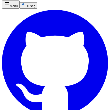
Menü
Dil seç