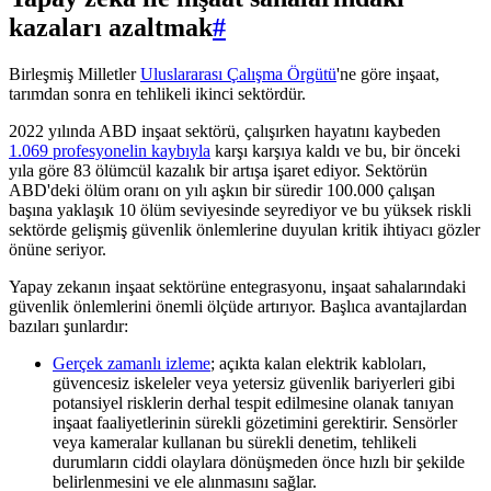
kazaları azaltmak
#
Birleşmiş Milletler
Uluslararası Çalışma Örgütü
'ne göre inşaat,
tarımdan sonra en tehlikeli ikinci sektördür.
2022 yılında ABD inşaat sektörü, çalışırken hayatını kaybeden
1.069 profesyonelin kaybıyla
karşı karşıya kaldı ve bu, bir önceki
yıla göre 83 ölümcül kazalık bir artışa işaret ediyor. Sektörün
ABD'deki ölüm oranı on yılı aşkın bir süredir 100.000 çalışan
başına yaklaşık 10 ölüm seviyesinde seyrediyor ve bu yüksek riskli
sektörde gelişmiş güvenlik önlemlerine duyulan kritik ihtiyacı gözler
önüne seriyor.
Yapay zekanın inşaat sektörüne entegrasyonu, inşaat sahalarındaki
güvenlik önlemlerini önemli ölçüde artırıyor. Başlıca avantajlardan
bazıları şunlardır:
Gerçek zamanlı izleme
; açıkta kalan elektrik kabloları,
güvencesiz iskeleler veya yetersiz güvenlik bariyerleri gibi
potansiyel risklerin derhal tespit edilmesine olanak tanıyan
inşaat faaliyetlerinin sürekli gözetimini gerektirir. Sensörler
veya kameralar kullanan bu sürekli denetim, tehlikeli
durumların ciddi olaylara dönüşmeden önce hızlı bir şekilde
belirlenmesini ve ele alınmasını sağlar.