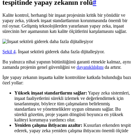
tespitinde yapay zekanın rolü
#
Kalite kontrol, herhangi bir inşaat projesinin kritik bir yönüdür ve
yapay zeka, yüksek inşaat standartlarının korunmasında önemli bir
rol oynar. Gelişmiş teknolojilerden yararlanan yapay zeka, inşaat
sürecinin her aşamasının katı kalite ölçütlerini karşılamasını sağlar.
Şekil 4
. İnşaat sektörü giderek daha fazla dijitalleşiyor.
Bu yalnızca nihai yapının bütünlüğünü garanti etmekle kalmaz, aynı
zamanda projenin genel güvenliğini ve
dayanıklılığını
da artırır.
İşte yapay zekanın inşaatta kalite kontrolüne katkıda bulunduğu bazı
özel yollar:
Yüksek inşaat standartlarını sağlar:
Yapay zeka sistemleri,
inşaat faaliyetlerini sürekli izlemek ve değerlendirmek için
tasarlanmıştır, böylece tüm çalışmaların belirlenmiş
standartlara ve yönetmeliklere uygun olmasını sağlar. Bu
sürekli gözetim, proje yaşam döngüsü boyunca en yüksek
kaliteyi korumaya yardımcı olur.
Yeniden çalışma ihtiyacını azaltır:
Kusurları erkenden tespit
ederek, yapay zeka yeniden çalışma ihtiyacını önemli ölçüde