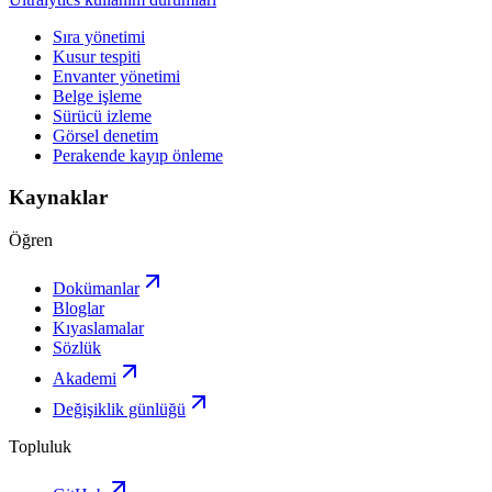
Sıra yönetimi
Kusur tespiti
Envanter yönetimi
Belge işleme
Sürücü izleme
Görsel denetim
Perakende kayıp önleme
Kaynaklar
Öğren
Dokümanlar
Bloglar
Kıyaslamalar
Sözlük
Akademi
Değişiklik günlüğü
Topluluk