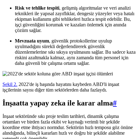
Risk ve tehlike tespiti
, gelişmiş algoritmalar ve veri analizi
teknikleri ile yapısal zayıflıklar, dengesiz yüzeyler veya hatalı
ekipman kullanımı gibi tehlikeleri hızlıca tespit edebilir. Bu,
işçi güvenliğini korumak ve kazaları önlemek için anında
çözüm sağlar.
Mevzuata uyum
, güvenlik protokollerine uyulup
uyulmadığını sürekli değerlendirerek güvenlik
düzenlemelerine sıkı sıkıya uyulmasını sağlar. Bu sadece kaza
riskini azaltmakla kalmaz, aynı zamanda tüm personel için
daha güvenli bir çalışma ortamı sağlar.
Şekil 2.
2022'de iş başında hayatını kaybeden ABD'li inşaat
işçilerinin sayısı diğer tüm sektörlerden daha fazlaydı.
İnşaatta yapay zeka ile karar alma
#
İnşaat sektöründe sıkı proje teslim tarihleri, dinamik çalışma
ortamları ve birden fazla ekibi ve kaynağı verimli bir şekilde
koordine etme ihtiyacı normdur. Sektörün hızlı temposu göz önüne
alındığında, bilinçli kararları hızlı ve doğru bir şekilde alabilme
yeteneği çok önemlidir.