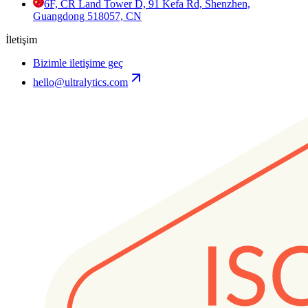
6F, CR Land Tower D, 91 Kefa Rd, Shenzhen,
Guangdong 518057, CN
İletişim
Bizimle iletişime geç
hello@ultralytics.com