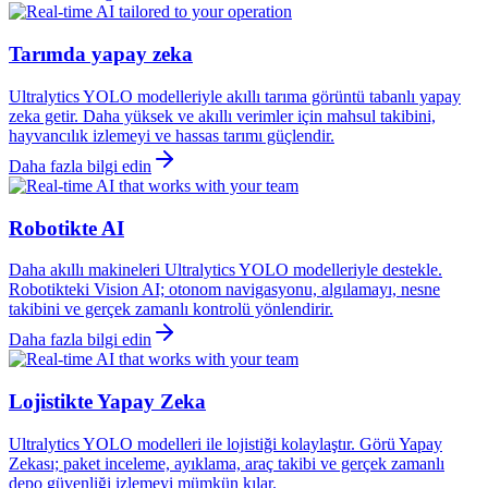
Tarımda yapay zeka
Ultralytics YOLO modelleriyle akıllı tarıma görüntü tabanlı yapay
zeka getir. Daha yüksek ve akıllı verimler için mahsul takibini,
hayvancılık izlemeyi ve hassas tarımı güçlendir.
Daha fazla bilgi edin
Robotikte AI
Daha akıllı makineleri Ultralytics YOLO modelleriyle destekle.
Robotikteki Vision AI; otonom navigasyonu, algılamayı, nesne
takibini ve gerçek zamanlı kontrolü yönlendirir.
Daha fazla bilgi edin
Lojistikte Yapay Zeka
Ultralytics YOLO modelleri ile lojistiği kolaylaştır. Görü Yapay
Zekası; paket inceleme, ayıklama, araç takibi ve gerçek zamanlı
depo güvenliği izlemeyi mümkün kılar.