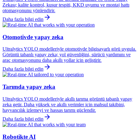
Zekası; kalite kontrol, kusur tespiti, KKD uyumu ve montaj hattı
otomasyonunu yönlendirir.
Daha fazla bilgi edin
Otomotivde yapay zeka
Ultralytics YOLO modelleriyle otomotivde bilgisayarlı görü uygula.
Görüntü tabanlı yapay zeka; yol güvenliğini, sürücü yardımını ve
araç otomasyonunu daha akıllı yollar için geliştirir.
Daha fazla bilgi edin
Tarımda yapay zeka
Ultralytics YOLO modelleriyle akıllı tarıma görüntü tabanlı yapay
zeka getir. Daha yüksek ve akıllı verimler için mahsul takibini,
hayvancılık izlemeyi ve hassas tarımı güçlendir.
Daha fazla bilgi edin
Robotikte AI