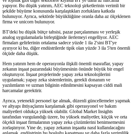
ve lojistik gibi diğer sektörlere kıyasla BT'ye daha az harcama
yapıyor. Bu düşük yatırım, AEC teknoloji şirketlerinin verimli bir
şekilde büyüme konusunda karşılaştıkları zorluklara katkıda
bulunuyor. Ayrıca, sektörde büyüklüğüne oranla daha az ölçeklenen
firma ve unicorn bulunuyor.
BT'deki bu düşük bütçe tahsisi, pazar parçalanması ve yerleşik
analog uygulamalarla birleştiğinde ilerlemeyi engelliyor. AEC
firmaları gelirlerinin ortalama sadece yüzde 1 ila 2'sini BT'ye
ayırıyor ki bu, diğer endüstrilerde tipik olan yüzde 3 ila 5'ten önemli
ölçüde daha düşük.
Hem yatırım hem de operasyonla ilişkili önemli masraflar, yapay
zekanın inşaat pazarındaki büyümesinin önünde büyük bir engel
oluşturuyor. İnşaat projelerinde yapay zeka teknolojilerini
uygulamak; yapay zeka sistemlerinin, gerekli donanım ve
yazılımların ve uzman bilginin edinilmesini kapsayan ciddi mali
harcamalar gerektirir.
Ayrıca, yetenekli personel işe almak, düzenli güncellemeler yapmak
ve altyapı ihtiyaçlarını karşılamak gibi operasyonel ve bakım
maliyetleri oldukça yüksek olabilir. Global Market Insights
tarafından vurgulandığı üzere, bu yüksek maliyetler, küçük ve orta
ölçekli inşaat firmalarının yapay zeka çözümlerini benimsemesini
zorlaştırıyor. Yine de, yapay zekanın inşaatta nasıl kullanılacağını
anlamak, endüstrinin bu boşluğu kapatması ve daha fazla verimlilik