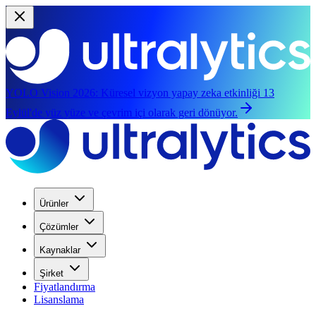
YOLO Vision 2026:
Küresel vizyon yapay zeka etkinliği 13
Eylül'de yüz yüze ve çevrim içi olarak geri dönüyor.
Ürünler
Çözümler
Kaynaklar
Şirket
Fiyatlandırma
Lisanslama