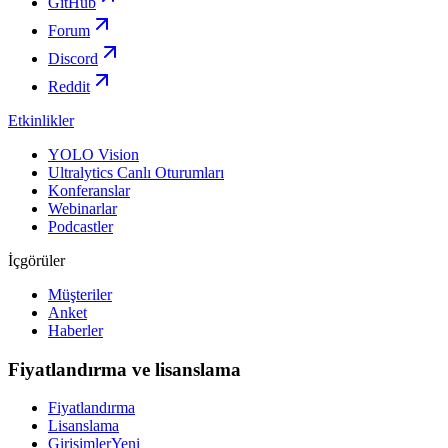
GitHub
Forum
Discord
Reddit
Etkinlikler
YOLO Vision
Ultralytics Canlı Oturumları
Konferanslar
Webinarlar
Podcastler
İçgörüler
Müşteriler
Anket
Haberler
Fiyatlandırma ve lisanslama
Fiyatlandırma
Lisanslama
Girişimler
Yeni