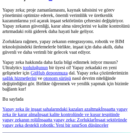
Yapay zeka; proje zamanlamasını, kaynak tahsisini ve görev
yönetimini optimize ederek, önemli verimlilik ve üretkenlik
kazanımlarına yol açarak inşaat sektörünün çehresini değiştiriyor.
Yapay zekanın güvenliği, karar alma süreçlerini ve kalite kontrolünü
artırmadaki rolü giderek daha hayati hale geliyor.
Zorluklara rağmen, yapay zekanın entegrasyonu, robotik ve BIM
teknolojisindeki ilerlemelerle birlikte, inşaat için daha akıllı, daha
güvenli ve daha verimli bir gelecek vaat ediyor.
Yapay zeka hakkında daha fazla bilgi edinmek istiyor musun?
Ultralytics
topluluğunun
bir üyesi ol! Yapay zekadaki en yeni
gelişmeler için
GitHub deponmuza
dal. Yapay zeka çözümlerimizin
sağlık hizmetlerini
ve
otonom sürüşü
nasıl devrim niteliğinde
değiştirdiğini gör. Birlikte öğrenmek ve yenilik yapmak için bizimle
bağlantı kur!
Bu sayfada
Yapay zeka ile inşaat sahalarındaki kazaları azaltmak
İnşaatta yapay
zeka ile karar alma
İnşaat kalite kontrolünde ve kusur tespitinde
yapay zekanın rolü
İnşaatta yapay zeka: Zorluklar
İnşaat sektöründe
yapay zeka destekli robotik: Yeni bir sınır
Son düşünceler