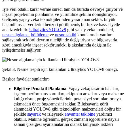
İşte veri odaklı karar verme süreci tam da burada devreye giriyor ve
inşaat projelerinin planlanma ve yürütülme şeklini dönüştürüyor.
Gelişmiş yapay zeka teknolojilerinden yararlanan sektör, büyük
hacimli inşaat verilerini benzeri görülmemiş bir hız ve hassasiyetle
analiz edebilir.
Ultralytics YOLOv8
gibi yapay zeka modelleri,
nesne algılama
,
bölütleme
ve
nesne takibi
konularında yardım
sağlayarak sektörü devrim niteliğinde değiştiriyor ve bilgisayarla
görü aracılığıyla inşaat sektöründeki iş akışlarında değişim ile
iyileştirmeler sağlıyor.
Şekil 3. Nesne tespiti için kullanılan Ultralytics YOLOv8 örneği.
Başlıca faydalar şunlardır:
Bilgili ve Proaktif Planlama
. Yapay zeka; tasarım hataları,
taşeron performans sorunları, ekipman arızaları veya malzeme
kıtlığı olsun, proje yöneticilerinin potansiyel sorunları ortaya
çıkmadan önce öngörmesini sağlar. Bilgisayarla görü
alanındaki YOLOv8 gibi teknolojiler, malzemeleri doğru bir
şekilde
sayarak
ve izleyerek
envanter takibine
yardımcı
olabilir. Makine öğrenimi, gerçek zamanlı içgörülere dayalı
zaman çizelgesi ayarlamalarına olanak tanıyarak riskleri