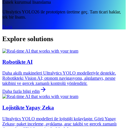
Esnek kurumsal lisanslama
Ultralytics YOLO26 ile prototipten üretime geç. Tam ticari haklar,
tek bir lisans.
Başla
Explore solutions
Robotikte AI
Daha akıllı makineleri Ultralytics YOLO modelleriyle destekle.
Robotikteki Vision AI; otonom navigasyonu, algılamayı, nesne
takibini ve gerçek zamanlı kontrolü yönlendirir.
Daha fazla bilgi edin
Lojistikte Yapay Zeka
Ultralytics YOLO modelleri ile lojistiği kolaylaştır. Görü Yapay
Zekası; paket inceleme, ayıklama, araç takibi ve gerçek zamanlı