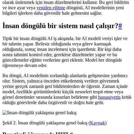
olarak üstlenmek için insan düzeltmelerini kullanır. Bu geri bildirim
ve ince ayar veya
yeniden eğitme
döngüsü, AI modellerinin yeni
bilgileri işlerken daha güvenilir hale gelmesini sağlar.
İnsan döngülü bir sistem nasıl çalışır?
#
Tipik bir insan döngülü AI iş akışında, bir AI modeli veriyi işler ve
bir tahmin yapar. Belirsiz olduğunda veya görev karmaşık
olduğunda, sonuç insan incelemesi için işaretlenir. Bir kişi daha
sonra tahmini kontrol eder, gerekirse düzeltmeler yapar ve bu
güncellemeler eğitim verilerine geri eklenir. Model her döngüde
öğrenmeye devam eder.
Bu döngü, AI modelinin zorlandığı alanlarda gelişmesine yardımcı
olur. Sistem, yalnızca önceden etiketlenmiş verilere güvenmek
yerine gerçek zamanlı geri bildirimlerden de öğrenir. Zaman içinde
model, özellikle görüntülerdeki küçük nesneleri tespit etme veya
görsel denetimler sırasında kusurları belirleme gibi
hassasiyetin
kritik
olduğu görevlerde daha özgüvenli ve doğru hale gelir.
Şekil 2. İnsan döngülü yaklaşıma genel bakış (
Kaynak
)