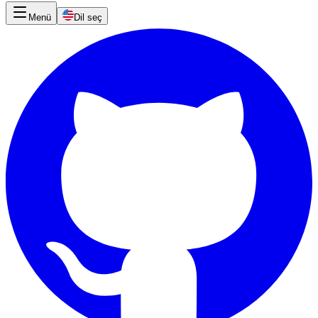
Menü
Dil seç