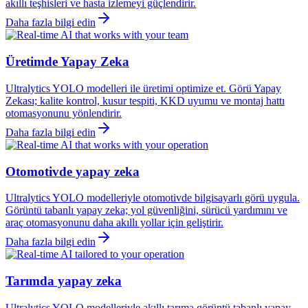
akıllı teşhisleri ve hasta izlemeyi güçlendirir.
Daha fazla bilgi edin
Üretimde Yapay Zeka
Ultralytics YOLO modelleri ile üretimi optimize et. Görü Yapay
Zekası; kalite kontrol, kusur tespiti, KKD uyumu ve montaj hattı
otomasyonunu yönlendirir.
Daha fazla bilgi edin
Otomotivde yapay zeka
Ultralytics YOLO modelleriyle otomotivde bilgisayarlı görü uygula.
Görüntü tabanlı yapay zeka; yol güvenliğini, sürücü yardımını ve
araç otomasyonunu daha akıllı yollar için geliştirir.
Daha fazla bilgi edin
Tarımda yapay zeka
Ultralytics YOLO modelleriyle akıllı tarıma görüntü tabanlı yapay