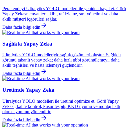
Perakendeyi Ultralytics YOLO modelleri ile yeniden hayal et. Görü
Yapay Zekası; envanter takibi, raf izleme, sıra yönetimi ve daha
akıllı müşteri içgörüleri sağlar.
Daha fazla bilgi edin
Sağlıkta Yapay Zeka
Ultralytics YOLO modelleriyle sağlık çözümleri oluştur. Sağlıkta
görüntü tabanlı yapay zeka; daha hızlı tıbbi görüntülemeyi, daha
akıllı teşhisleri ve hasta izlemeyi güçlendirir.
Daha fazla bilgi edin
Üretimde Yapay Zeka
Ultralytics YOLO modelleri ile üretimi optimize et. Görü Yapay
Zekası; kalite kontrol, kusur tespiti, KKD uyumu ve montaj hattı
otomasyonunu yönlendirir.
Daha fazla bilgi edin