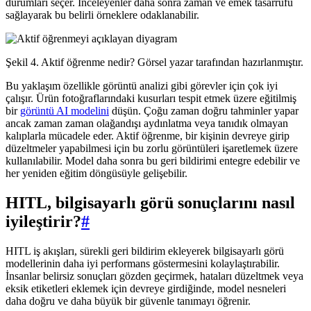
durumları seçer. İnceleyenler daha sonra zaman ve emek tasarrufu
sağlayarak bu belirli örneklere odaklanabilir.
Şekil 4. Aktif öğrenme nedir? Görsel yazar tarafından hazırlanmıştır.
Bu yaklaşım özellikle görüntü analizi gibi görevler için çok iyi
çalışır. Ürün fotoğraflarındaki kusurları tespit etmek üzere eğitilmiş
bir
görüntü AI modelini
düşün. Çoğu zaman doğru tahminler yapar
ancak zaman zaman olağandışı aydınlatma veya tanıdık olmayan
kalıplarla mücadele eder. Aktif öğrenme, bir kişinin devreye girip
düzeltmeler yapabilmesi için bu zorlu görüntüleri işaretlemek üzere
kullanılabilir. Model daha sonra bu geri bildirimi entegre edebilir ve
her yeniden eğitim döngüsüyle gelişebilir.
HITL, bilgisayarlı görü sonuçlarını nasıl
iyileştirir?
#
HITL iş akışları, sürekli geri bildirim ekleyerek bilgisayarlı görü
modellerinin daha iyi performans göstermesini kolaylaştırabilir.
İnsanlar belirsiz sonuçları gözden geçirmek, hataları düzeltmek veya
eksik etiketleri eklemek için devreye girdiğinde, model nesneleri
daha doğru ve daha büyük bir güvenle tanımayı öğrenir.