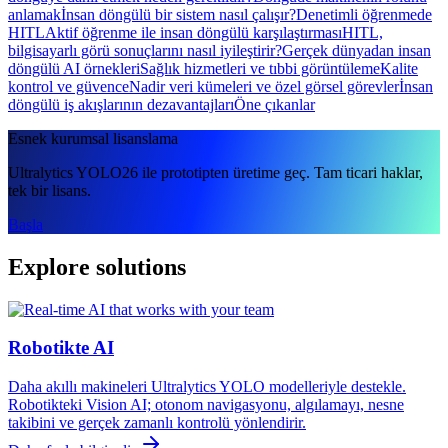
anlamak
İnsan döngülü bir sistem nasıl çalışır?
Denetimli öğrenmede
HITL
Aktif öğrenme ile insan döngülü karşılaştırması
HITL,
bilgisayarlı görü sonuçlarını nasıl iyileştirir?
Gerçek dünyadan insan
döngülü AI örnekleri
Sağlık hizmetleri ve tıbbi görüntüleme
Kalite
kontrol ve güvence
Nadir veri kümeleri ve özel görsel görevler
İnsan
döngülü iş akışlarının dezavantajları
Öne çıkanlar
Esnek kurumsal lisanslama
Ultralytics YOLO26 ile prototipten üretime geç. Tam ticari haklar,
tek bir lisans.
Başla
Explore solutions
Robotikte AI
Daha akıllı makineleri Ultralytics YOLO modelleriyle destekle.
Robotikteki Vision AI; otonom navigasyonu, algılamayı, nesne
takibini ve gerçek zamanlı kontrolü yönlendirir.