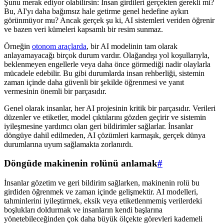
Şunu merak ediyor olabilirsin: İnsan girdileri gerçekten gerekli mi?
Bu, AI'yı daha bağımsız hale getirme genel hedefine aykırı
görünmüyor mu? Ancak gerçek şu ki, AI sistemleri veriden öğrenir
ve bazen veri kümeleri kapsamlı bir resim sunmaz.
Örneğin
otonom araçlarda
, bir AI modelinin tam olarak
anlayamayacağı birçok durum vardır. Olağandışı yol koşullarıyla,
beklenmeyen engellerle veya daha önce görmediği nadir olaylarla
mücadele edebilir. Bu gibi durumlarda insan rehberliği, sistemin
zaman içinde daha güvenli bir şekilde öğrenmesi ve yanıt
vermesinin önemli bir parçasıdır.
Genel olarak insanlar, her AI projesinin kritik bir parçasıdır. Verileri
düzenler ve etiketler, model çıktılarını gözden geçirir ve sistemin
iyileşmesine yardımcı olan geri bildirimler sağlarlar. İnsanlar
döngüye dahil edilmeden, AI çözümleri karmaşık, gerçek dünya
durumlarına uyum sağlamakta zorlanırdı.
Döngüde makinenin rolünü anlamak
#
İnsanlar gözetim ve geri bildirim sağlarken, makinenin rolü bu
girdiden öğrenmek ve zaman içinde gelişmektir. AI modelleri,
tahminlerini iyileştirmek, eksik veya etiketlenmemiş verilerdeki
boşlukları doldurmak ve insanların kendi başlarına
yönetebileceğinden çok daha büyük ölçekte görevleri kademeli