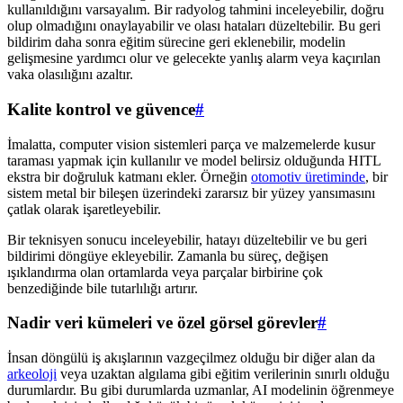
kullanıldığını varsayalım. Bir radyolog tahmini inceleyebilir, doğru
olup olmadığını onaylayabilir ve olası hataları düzeltebilir. Bu geri
bildirim daha sonra eğitim sürecine geri eklenebilir, modelin
gelişmesine yardımcı olur ve gelecekte yanlış alarm veya kaçırılan
vaka olasılığını azaltır.
Kalite kontrol ve güvence
#
İmalatta, computer vision sistemleri parça ve malzemelerde kusur
taraması yapmak için kullanılır ve model belirsiz olduğunda HITL
ekstra bir doğruluk katmanı ekler. Örneğin
otomotiv üretiminde
, bir
sistem metal bir bileşen üzerindeki zararsız bir yüzey yansımasını
çatlak olarak işaretleyebilir.
Bir teknisyen sonucu inceleyebilir, hatayı düzeltebilir ve bu geri
bildirimi döngüye ekleyebilir. Zamanla bu süreç, değişen
ışıklandırma olan ortamlarda veya parçalar birbirine çok
benzediğinde bile tutarlılığı artırır.
Nadir veri kümeleri ve özel görsel görevler
#
İnsan döngülü iş akışlarının vazgeçilmez olduğu bir diğer alan da
arkeoloji
veya uzaktan algılama gibi eğitim verilerinin sınırlı olduğu
durumlardır. Bu gibi durumlarda uzmanlar, AI modelinin öğrenmeye