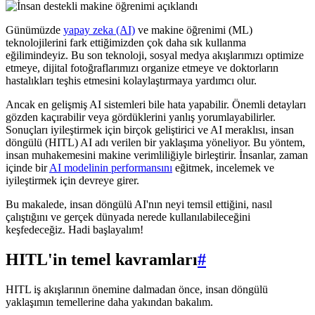
Günümüzde
yapay zeka (AI)
ve makine öğrenimi (ML)
teknolojilerini fark ettiğimizden çok daha sık kullanma
eğilimindeyiz. Bu son teknoloji, sosyal medya akışlarımızı optimize
etmeye, dijital fotoğraflarımızı organize etmeye ve doktorların
hastalıkları teşhis etmesini kolaylaştırmaya yardımcı olur.
Ancak en gelişmiş AI sistemleri bile hata yapabilir. Önemli detayları
gözden kaçırabilir veya gördüklerini yanlış yorumlayabilirler.
Sonuçları iyileştirmek için birçok geliştirici ve AI meraklısı, insan
döngülü (HITL) AI adı verilen bir yaklaşıma yöneliyor. Bu yöntem,
insan muhakemesini makine verimliliğiyle birleştirir. İnsanlar, zaman
içinde bir
AI modelinin performansını
eğitmek, incelemek ve
iyileştirmek için devreye girer.
Bu makalede, insan döngülü AI'nın neyi temsil ettiğini, nasıl
çalıştığını ve gerçek dünyada nerede kullanılabileceğini
keşfedeceğiz. Hadi başlayalım!
HITL'in temel kavramları
#
HITL iş akışlarının önemine dalmadan önce, insan döngülü
yaklaşımın temellerine daha yakından bakalım.