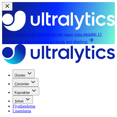
YOLO Vision 2026:
Küresel vizyon yapay zeka etkinliği 13
Eylül'de yüz yüze ve çevrim içi olarak geri dönüyor.
Ürünler
Çözümler
Kaynaklar
Şirket
Fiyatlandırma
Lisanslama