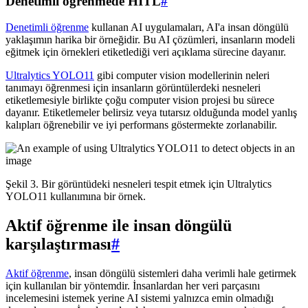
Denetimli öğrenmede HITL
#
Denetimli öğrenme
kullanan AI uygulamaları, AI'a insan döngülü
yaklaşımın harika bir örneğidir. Bu AI çözümleri, insanların modeli
eğitmek için örnekleri etiketlediği veri açıklama sürecine dayanır.
Ultralytics YOLO11
gibi computer vision modellerinin neleri
tanımayı öğrenmesi için insanların görüntülerdeki nesneleri
etiketlemesiyle birlikte çoğu computer vision projesi bu sürece
dayanır. Etiketlemeler belirsiz veya tutarsız olduğunda model yanlış
kalıpları öğrenebilir ve iyi performans göstermekte zorlanabilir.
Şekil 3. Bir görüntüdeki nesneleri tespit etmek için Ultralytics
YOLO11 kullanımına bir örnek.
Aktif öğrenme ile insan döngülü
karşılaştırması
#
Aktif öğrenme
, insan döngülü sistemleri daha verimli hale getirmek
için kullanılan bir yöntemdir. İnsanlardan her veri parçasını
incelemesini istemek yerine AI sistemi yalnızca emin olmadığı