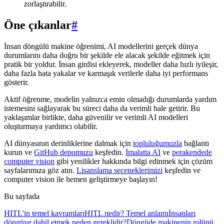
zorlaştırabilir.
Öne çıkanlar
#
İnsan döngülü makine öğrenimi, AI modellerini gerçek dünya
durumlarını daha doğru bir şekilde ele alacak şekilde eğitmek için
pratik bir yoldur. İnsan girdisi ekleyerek, modeller daha hızlı iyileşir,
daha fazla hata yakalar ve karmaşık verilerle daha iyi performans
gösterir.
Aktif öğrenme, modelin yalnızca emin olmadığı durumlarda yardım
istemesini sağlayarak bu süreci daha da verimli hale getirir. Bu
yaklaşımlar birlikte, daha güvenilir ve verimli AI modelleri
oluşturmaya yardımcı olabilir.
AI dünyasının derinliklerine dalmak için
topluluğumuzla
bağlantı
kurun ve
GitHub depomuzu
keşfedin.
İmalatta AI
ve
perakendede
computer vision
gibi yenilikler hakkında bilgi edinmek için çözüm
sayfalarımıza göz atın.
Lisanslama seçeneklerimizi
keşfedin ve
computer vision ile hemen geliştirmeye başlayın!
Bu sayfada
HITL'in temel kavramları
HITL nedir? Temel anlamı
İnsanları
döngüye dahil etmek neden gereklidir?
Döngüde makinenin rolünü