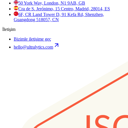
50 York Way, London, N1 9AB, GB
Cra de S. Jerónimo, 15 Centro, Madrid, 28014, ES
6F, CR Land Tower D, 91 Kefa Rd, Shenzhen,
Guangdong 518057, CN
İletişim
Bizimle iletişime geç
hello@ultralytics.com