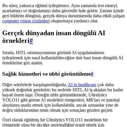
Bu süreç yalnızca eğitimi iyileştirmez. Aynı zamanda test etmeyi,
ayarlamayı ve doğrulamayı daha güvenilir hale getirir. Zaman içinde
geri bildirim döngüsü, gerçek dünya durumlarında daha etkili çalışan
computer vision çözümleri
oluşturmaya yardımcı olur.
Gerçek dünyadan insan döngülü AI
örnekleri
#
Sırada, HITL otomasyonunun görüntü AI uygulamalarını
iyileştirmek için nasıl kullanılabileceğine dair bazı insan döngülü AI
örneklerine göz atalım.
Sağlık hizmetleri ve tıbbi görüntüleme
#
Diğer sektörlerle karşılaştırıldığında,
AI in healthcare
çok daha
yüksek doğruluk gerektirir; bu nedenle HITL AI iş akışları bu kadar
hayati önem taşır. Örneğin tıbbi görüntülemede, Ultralytics
YOLO11 gibi görme AI modelleri röntgenleri, MR'ları ve patoloji
slaytlarını analiz etmek için kullanılabilir, ancak uzmanlar yine de
doğru olduklarından emin olmak için sonuçları gözden geçirir.
Özel olarak eğitilmiş bir Ultralytics YOLO11 modelinin bir
röntgende olası bir akciğer anormalliğini tespit etmek için