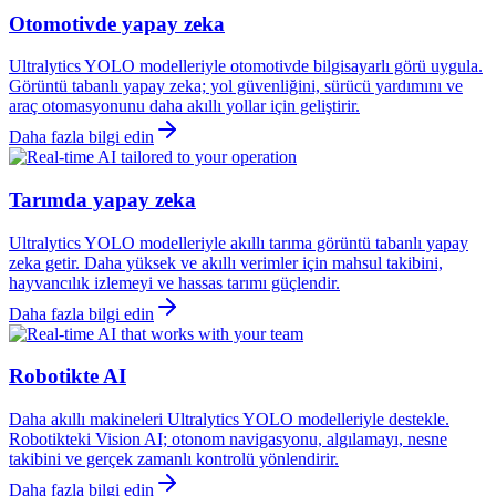
Otomotivde yapay zeka
Ultralytics YOLO modelleriyle otomotivde bilgisayarlı görü uygula.
Görüntü tabanlı yapay zeka; yol güvenliğini, sürücü yardımını ve
araç otomasyonunu daha akıllı yollar için geliştirir.
Daha fazla bilgi edin
Tarımda yapay zeka
Ultralytics YOLO modelleriyle akıllı tarıma görüntü tabanlı yapay
zeka getir. Daha yüksek ve akıllı verimler için mahsul takibini,
hayvancılık izlemeyi ve hassas tarımı güçlendir.
Daha fazla bilgi edin
Robotikte AI
Daha akıllı makineleri Ultralytics YOLO modelleriyle destekle.
Robotikteki Vision AI; otonom navigasyonu, algılamayı, nesne
takibini ve gerçek zamanlı kontrolü yönlendirir.
Daha fazla bilgi edin