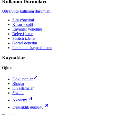
Kullanım Durumları
Ultralytics kullanım durumları
Sıra yönetimi
Kusur tespiti
Envanter yönetimi
Belge işleme
Sürücü izleme
Görsel denetim
Perakende kayıp önleme
Kaynaklar
Öğren
Dokümanlar
Bloglar
Kıyaslamalar
Sözlük
Akademi
Değişiklik günlüğü