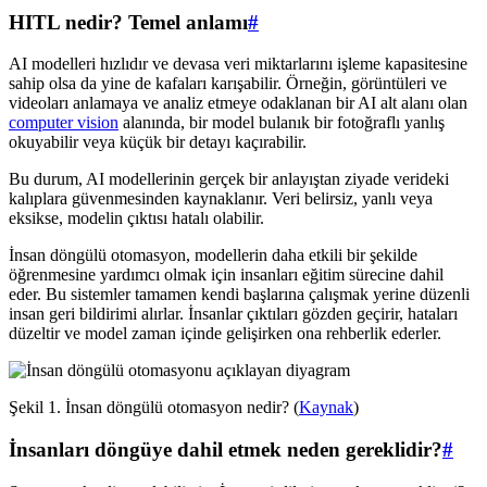
HITL nedir? Temel anlamı
#
AI modelleri hızlıdır ve devasa veri miktarlarını işleme kapasitesine
sahip olsa da yine de kafaları karışabilir. Örneğin, görüntüleri ve
videoları anlamaya ve analiz etmeye odaklanan bir AI alt alanı olan
computer vision
alanında, bir model bulanık bir fotoğraflı yanlış
okuyabilir veya küçük bir detayı kaçırabilir.
Bu durum, AI modellerinin gerçek bir anlayıştan ziyade verideki
kalıplara güvenmesinden kaynaklanır. Veri belirsiz, yanlı veya
eksikse, modelin çıktısı hatalı olabilir.
İnsan döngülü otomasyon, modellerin daha etkili bir şekilde
öğrenmesine yardımcı olmak için insanları eğitim sürecine dahil
eder. Bu sistemler tamamen kendi başlarına çalışmak yerine düzenli
insan geri bildirimi alırlar. İnsanlar çıktıları gözden geçirir, hataları
düzeltir ve model zaman içinde gelişirken ona rehberlik ederler.
Şekil 1. İnsan döngülü otomasyon nedir? (
Kaynak
)
İnsanları döngüye dahil etmek neden gereklidir?
#