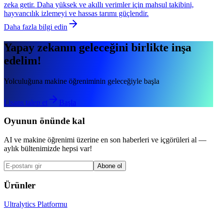
zeka getir. Daha yüksek ve akıllı verimler için mahsul takibini,
hayvancılık izlemeyi ve hassas tarımı güçlendir.
Daha fazla bilgi edin
Yapay zekanın geleceğini birlikte inşa
edelim!
Yolculuğuna makine öğreniminin geleceğiyle başla
Lisans talep et
Başla
Oyunun önünde kal
AI ve makine öğrenimi üzerine en son haberleri ve içgörüleri al —
aylık bültenimizde hepsi var!
Abone ol
Ürünler
Ultralytics Platformu