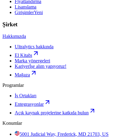
Fiyatlandırma
Lisanslama
Girişimler
Yeni
Şirket
Hakkımızda
Ultralytics hakkında
El Kitabı
Marka yönergeleri
Kariyer
İşe alım yapıyoruz!
Mağaza
Programlar
İş Ortakları
Entegrasyonlar
Açık kaynak projelerine katkıda bulun
Konumlar
5001 Judicial Way, Frederick, MD 21703, US