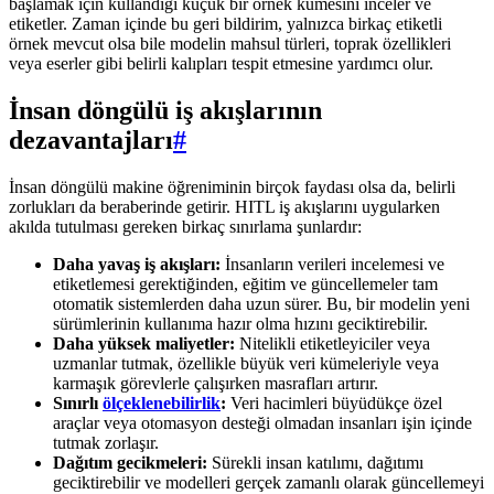
başlamak için kullandığı küçük bir örnek kümesini inceler ve
etiketler. Zaman içinde bu geri bildirim, yalnızca birkaç etiketli
örnek mevcut olsa bile modelin mahsul türleri, toprak özellikleri
veya eserler gibi belirli kalıpları tespit etmesine yardımcı olur.
İnsan döngülü iş akışlarının
dezavantajları
#
İnsan döngülü makine öğreniminin birçok faydası olsa da, belirli
zorlukları da beraberinde getirir. HITL iş akışlarını uygularken
akılda tutulması gereken birkaç sınırlama şunlardır:
Daha yavaş iş akışları:
İnsanların verileri incelemesi ve
etiketlemesi gerektiğinden, eğitim ve güncellemeler tam
otomatik sistemlerden daha uzun sürer. Bu, bir modelin yeni
sürümlerinin kullanıma hazır olma hızını geciktirebilir.
Daha yüksek maliyetler:
Nitelikli etiketleyiciler veya
uzmanlar tutmak, özellikle büyük veri kümeleriyle veya
karmaşık görevlerle çalışırken masrafları artırır.
Sınırlı
ölçeklenebilirlik
:
Veri hacimleri büyüdükçe özel
araçlar veya otomasyon desteği olmadan insanları işin içinde
tutmak zorlaşır.
Dağıtım gecikmeleri:
Sürekli insan katılımı, dağıtımı
geciktirebilir ve modelleri gerçek zamanlı olarak güncellemeyi