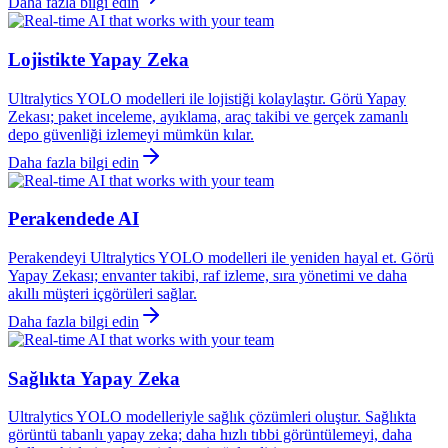
Daha fazla bilgi edin
Lojistikte Yapay Zeka
Ultralytics YOLO modelleri ile lojistiği kolaylaştır. Görü Yapay
Zekası; paket inceleme, ayıklama, araç takibi ve gerçek zamanlı
depo güvenliği izlemeyi mümkün kılar.
Daha fazla bilgi edin
Perakendede AI
Perakendeyi Ultralytics YOLO modelleri ile yeniden hayal et. Görü
Yapay Zekası; envanter takibi, raf izleme, sıra yönetimi ve daha
akıllı müşteri içgörüleri sağlar.
Daha fazla bilgi edin
Sağlıkta Yapay Zeka
Ultralytics YOLO modelleriyle sağlık çözümleri oluştur. Sağlıkta
görüntü tabanlı yapay zeka; daha hızlı tıbbi görüntülemeyi, daha