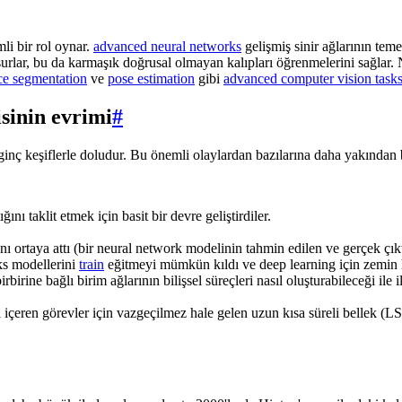
i bir rol oynar.
advanced neural networks
gelişmiş sinir ağlarının teme
uşurlar, bu da karmaşık doğrusal olmayan kalıpları öğrenmelerini sağlar
ce segmentation
ve
pose estimation
gibi
advanced computer vision task
isinin evrimi
#
 ilginç keşiflerle doludur. Bu önemli olaylardan bazılarına daha yakından
nı taklit etmek için basit bir devre geliştirdiler.
 ortaya attı (bir neural network modelinin tahmin edilen ve gerçek çıkt
ks modellerini
train
eğitmeyi mümkün kıldı ve deep learning için zemin h
ine bağlı birim ağlarının bilişsel süreçleri nasıl oluşturabileceği ile ilg
çeren görevler için vazgeçilmez hale gelen uzun kısa süreli bellek (LS