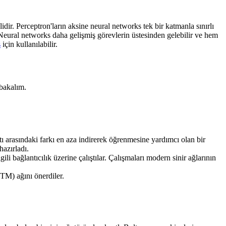
lidir. Perceptron'ların aksine neural networks tek bir katmanla sınırlı
. Neural networks daha gelişmiş görevlerin üstesinden gelebilir ve hem
s
için kullanılabilir.
 bakalım.
ı arasındaki farkı en aza indirerek öğrenmesine yardımcı olan bir
azırladı.
ili bağlantıcılık üzerine çalıştılar. Çalışmaları modern sinir ağlarının
TM) ağını önerdiler.