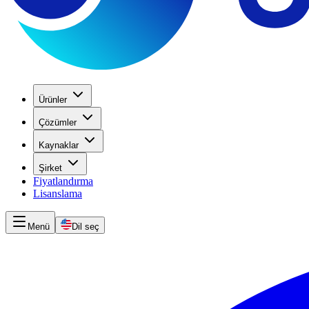
Ürünler
Çözümler
Kaynaklar
Şirket
Fiyatlandırma
Lisanslama
Menü
Dil seç