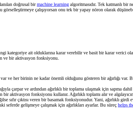
lanılan doğrusal bir
machine learning
algoritmasıdır. Tek katmanlı bir neu
n'u görselleştirmeye çalışıyorsan onu tek bir yapay nöron olarak düşünebi
 hangi kategoriye ait olduklarına karar verebilir ve basit bir karar verici 
am ve bir aktivasyon fonksiyonu.
z) var ve her birinin ne kadar önemli olduğunu gösteren bir ağırlığı var.
rlığıyla çarpar ve ardından ağırlıklı bir toplama ulaşmak için sapma dahil 
çin bir aktivasyon fonksiyonu kullanır. Ağırlıklı toplamı alır ve algılay
eğilse sıfır çıktısı veren bir basamak fonksiyonudur. Yani, ağırlıklı girdi
aki seferde gelişmeye çalışmak için ağırlıkları ayarlar. Bu süreç
helps t