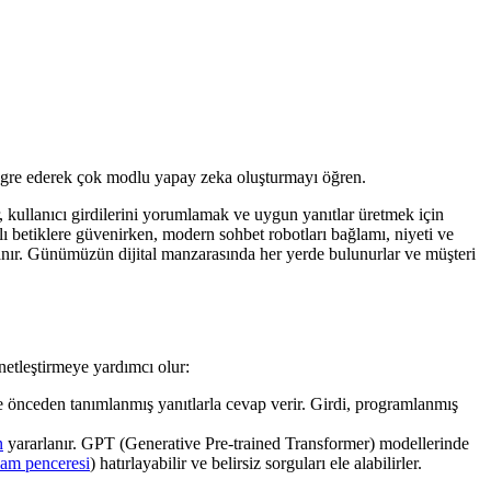
tegre ederek çok modlu yapay zeka oluşturmayı öğren.
r, kullanıcı girdilerini yorumlamak ve uygun yanıtlar üretmek için
lı betiklere güvenirken, modern sohbet robotları bağlamı, niyeti ve
anır. Günümüzün dijital manzarasında her yerde bulunurlar ve müşteri
netleştirmeye yardımcı olur:
r ve önceden tanımlanmış yanıtlarla cevap verir. Girdi, programlanmış
n
yararlanır. GPT (Generative Pre-trained Transformer) modellerinde
lam penceresi
) hatırlayabilir ve belirsiz sorguları ele alabilirler.