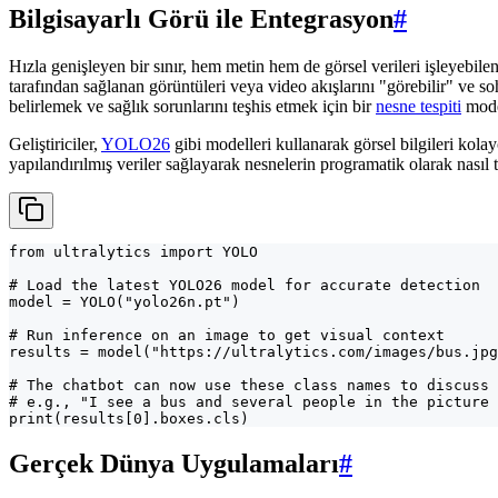
Bilgisayarlı Görü ile Entegrasyon
#
Hızla genişleyen bir sınır, hem metin hem de görsel verileri işleyebile
tarafından sağlanan görüntüleri veya video akışlarını "görebilir" ve soh
belirlemek ve sağlık sorunlarını teşhis etmek için bir
nesne tespiti
model
Geliştiriciler,
YOLO26
gibi modelleri kullanarak görsel bilgileri kol
yapılandırılmış veriler sağlayarak nesnelerin programatik olarak nasıl 
from ultralytics import YOLO

# Load the latest YOLO26 model for accurate detection

model = YOLO("yolo26n.pt")

# Run inference on an image to get visual context

results = model("https://ultralytics.com/images/bus.jpg
# The chatbot can now use these class names to discuss 
# e.g., "I see a bus and several people in the picture 
print(results[0].boxes.cls)
Gerçek Dünya Uygulamaları
#