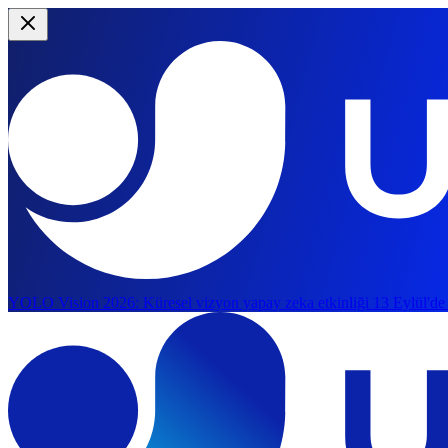
YOLO Vision 2026:
Küresel vizyon yapay zeka etkinliği 13 Eylül'de