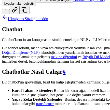
Uygulamaları değiştir
Ultralytics Sözlüğüne dön
Chatbot
Chatbot'ların insan konuşmasını simüle etmek için NLP ve LLM'leri n
Bir sohbet robotu, metin veya ses etkileşimleri yoluyla insan konuşmas
Doğal Dil İşleme (NLP)
teknolojisinden yararlanarak insanlar ve maki
duyguyu anlamak için gelişmiş
makine öğrenimi
ve
Büyük Dil Model
hizmetleri destek baloncuklarından gelişmiş kişisel asistanlara kadar he
Chatbotlar Nasıl Çalışır
#
Bir chatbot'un işlevselliği, basit bir kalıp eşleştirmeden karmaşık bi
Kural Tabanlı Sistemler:
Bunlar bir karar ağacı modeli üzerinde
kuralların dışına çıkarsa, bot genellikle doğru yanıtı veremez.
Yapay Zeka Destekli Sistemler:
Bunlar, devasa miktardaki k
bulunanlar gibi
transformer
mimarilerini kullanarak insan benzer