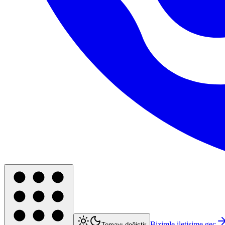
Bizimle iletişime geç
Temayı değiştir