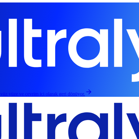
 yüz yüze ve çevrim içi olarak geri dönüyor.