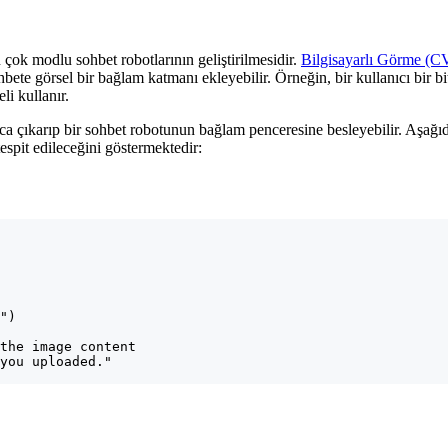
n çok modlu sohbet robotlarının geliştirilmesidir.
Bilgisayarlı Görme (C
bete görsel bir bağlam katmanı ekleyebilir. Örneğin, bir kullanıcı bir bit
i kullanır.
ayca çıkarıp bir sohbet robotunun bağlam penceresine besleyebilir. Aşağ
tespit edileceğini göstermektedir:
")

the image content

you uploaded."
