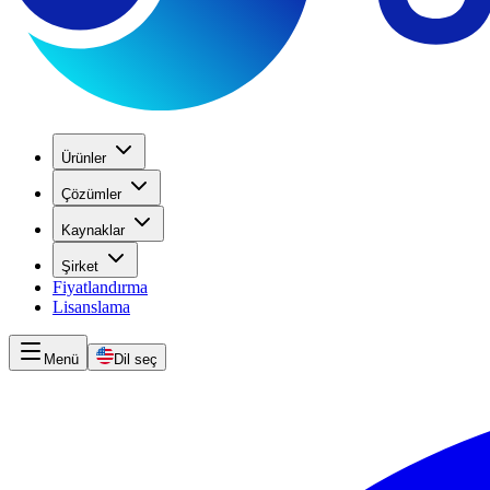
Ürünler
Çözümler
Kaynaklar
Şirket
Fiyatlandırma
Lisanslama
Menü
Dil seç