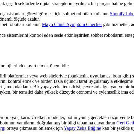
 çeşitli sektörlerde dijital stratejilerin ayrılmaz bir parçası haline gelmi
eriş asistanları görevi görmesi için sohbet robotları kullanır.
Shopify Inb
nemli ölçüde azaltır.
bet robotları kullanır.
Mayo Clinic Symptom Checker
gibi hizmetler, a
 sistemlerini kontrol eden sesle etkinleştirilen sohbet robotlarını ente
inolojilerinden ayırt etmek önemlidir:
lirli platformlar veya web siteleriyle (bankacılık uygulaması botu gibi) s
rını kontrol etmek ve birden fazla üçüncü taraf uygulamayla etkileşime g
etişime odaklanır. Bir yapay zeka temsilcisi, çevresini algılayan ve bir 
rüyken, bir temsilci daha yüksek düzeyde otonomi ve eylemsellik ima ed
 ortaya çıkarır. Üretken modeller, botun yanlış gerçekleri özgüvenle be
robotunun yanıtlarını doğrulanmış bir bilgi tabanına dayandıran
Geri Get
rgı
ortaya çıkmasını önlemek için
Yapay Zeka Etiğine
katı bir şekilde 