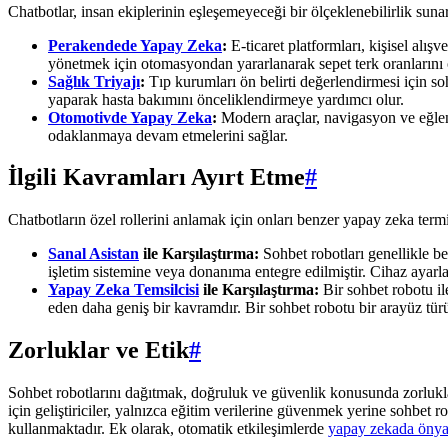
Chatbotlar, insan ekiplerinin eşleşemeyeceği bir ölçeklenebilirlik sunarak
Perakendede Yapay Zeka
:
E-ticaret platformları, kişisel alışv
yönetmek için otomasyondan yararlanarak sepet terk oranlarını ö
Sağlık Triyajı
:
Tıp kurumları ön belirti değerlendirmesi için soh
yaparak hasta bakımını önceliklendirmeye yardımcı olur.
Otomotivde Yapay Zeka
:
Modern araçlar, navigasyon ve eğlence
odaklanmaya devam etmelerini sağlar.
İlgili Kavramları Ayırt Etme
#
Chatbotların özel rollerini anlamak için onları benzer yapay zeka term
Sanal Asistan
ile Karşılaştırma:
Sohbet robotları genellikle be
işletim sistemine veya donanıma entegre edilmiştir. Cihaz ayarla
Yapay Zeka Temsilcisi
ile Karşılaştırma:
Bir sohbet robotu il
eden daha geniş bir kavramdır. Bir sohbet robotu bir arayüz tü
Zorluklar ve Etik
#
Sohbet robotlarını dağıtmak, doğruluk ve güvenlik konusunda zorluklar
için geliştiriciler, yalnızca eğitim verilerine güvenmek yerine sohbet 
kullanmaktadır. Ek olarak, otomatik etkileşimlerde
yapay zekada önya