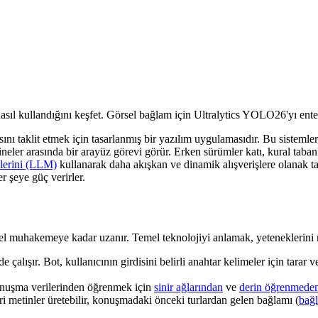
asıl kullandığını keşfet. Görsel bağlam için Ultralytics YOLO26'yı en
ını taklit etmek için tasarlanmış bir yazılım uygulamasıdır. Bu sistemle
neler arasında bir arayüz görevi görür. Erken sürümler katı, kural taban
lerini (LLM)
kullanarak daha akışkan ve dinamik alışverişlere olanak t
r şeye güç verirler.
lişsel muhakemeye kadar uzanır. Temel teknolojiyi anlamak, yeteneklerini 
 çalışır. Bot, kullanıcının girdisini belirli anahtar kelimeler için tara
onuşma verilerinden öğrenmek için
sinir ağlarından
ve
derin öğrenmede
i metinler üretebilir, konuşmadaki önceki turlardan gelen bağlamı (
bağ