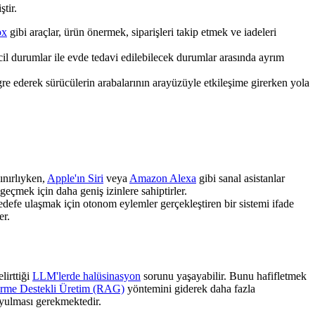
ştir.
ox
gibi araçlar, ürün önermek, siparişleri takip etmek ve iadeleri
cil durumlar ile evde tedavi edilebilecek durumlar arasında ayrım
gre ederek sürücülerin arabalarının arayüzüyle etkileşime girerken yola
ınırlıyken,
Apple'ın Siri
veya
Amazon Alexa
gibi sanal asistanlar
eçmek için daha geniş izinlere sahiptirler.
hedefe ulaşmak için otonom eylemler gerçekleştiren bir sistemi ifade
er.
lirttiği
LLM'lerde halüsinasyon
sorunu yaşayabilir. Bunu hafifletmek
irme Destekli Üretim (RAG)
yöntemini giderek daha fazla
uyulması gerekmektedir.