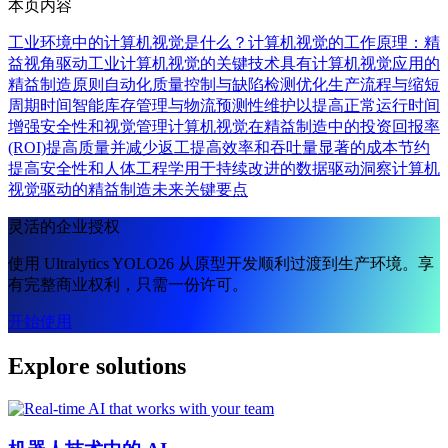
本页内容
工业环境中的计算机视觉是什么？
计算机视觉的工作原理：精
益视角
驱动工业计算机视觉的关键技术
具有计算机视觉应用的
精益制造原则
自动化质量控制与缺陷检测
优化生产流程与缩短
周期时间
智能库存管理与物流
预测性维护以提高正常运行时间
增强安全性和视觉管理
计算机视觉在精益制造中的投资回报率
(ROI)
提高质量并减少返工
提高效率和吞吐量
显著的成本节约
提高安全性和人体工程学
用于持续改进的数据驱动洞察
计算机
视觉驱动的精益制造未来
关键要点
灵活的企业授权
使用 Ultralytics YOLO26 从原型开发顺利过渡到生产环境。享
有完整商业权利，只需一份许可。
开始使用
Explore solutions