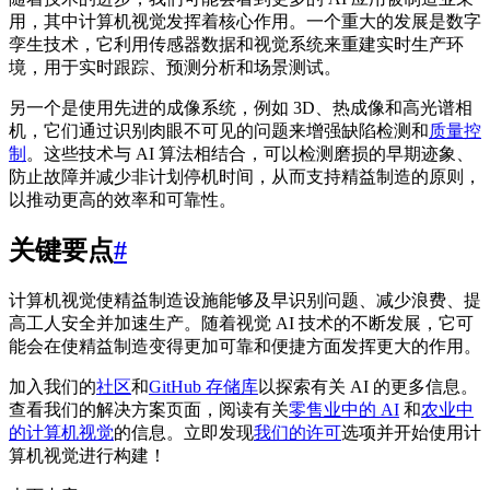
用，其中计算机视觉发挥着核心作用。一个重大的发展是数字
孪生技术，它利用传感器数据和视觉系统来重建实时生产环
境，用于实时跟踪、预测分析和场景测试。
另一个是使用先进的成像系统，例如 3D、热成像和高光谱相
机，它们通过识别肉眼不可见的问题来增强缺陷检测和
质量控
制
。这些技术与 AI 算法相结合，可以检测磨损的早期迹象、
防止故障并减少非计划停机时间，从而支持精益制造的原则，
以推动更高的效率和可靠性。
关键要点
#
计算机视觉使精益制造设施能够及早识别问题、减少浪费、提
高工人安全并加速生产。随着视觉 AI 技术的不断发展，它可
能会在使精益制造变得更加可靠和便捷方面发挥更大的作用。
加入我们的
社区
和
GitHub 存储库
以探索有关 AI 的更多信息。
查看我们的解决方案页面，阅读有关
零售业中的 AI
和
农业中
的计算机视觉
的信息。立即发现
我们的许可
选项并开始使用计
算机视觉进行构建！