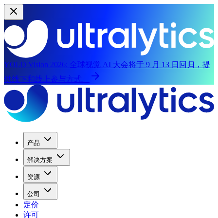
YOLO Vision 2026:
全球视觉 AI 大会将于 9 月 13 日回归，提
供线下和线上参与方式。
产品
解决方案
资源
公司
定价
许可