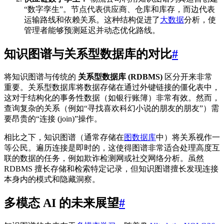
“数字孪生”。节点代表供应商、仓库和库存，而边代表
运输路线和依赖关系。这种结构促进了
大数据
分析，使
管理者能够预测延迟并动态优化路线。
知识图谱与关系型数据库的对比
#
将知识图谱与传统的
关系型数据库 (RDBMS)
区分开来非常
重要。关系型数据库将数据存储在通过外键链接的僵化表中，
这对于结构化的事务性数据（如银行账簿）非常有效。然而，
查询复杂的关系（例如“寻找喜欢科幻小说的朋友的朋友”）需
要昂贵的“连接 (join)”操作。
相比之下，知识图谱（通常存储在
图数据库
中）将关系视作一
等公民。遍历连接是即时的，这使得图谱非常适合处理高度互
联的数据的任务，例如欺诈检测网或社交网络分析。虽然
RDBMS 擅长存储和检索特定记录，但知识图谱擅长发现连接
本身内的模式和隐藏洞察。
多模态 AI 的未来展望
#