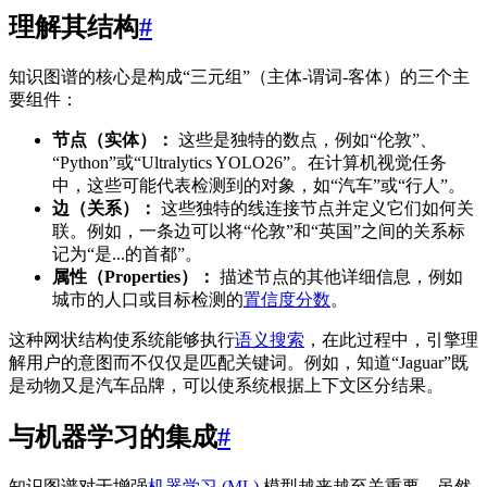
理解其结构
#
知识图谱的核心是构成“三元组”（主体-谓词-客体）的三个主
要组件：
节点（实体）：
这些是独特的数点，例如“伦敦”、
“Python”或“Ultralytics YOLO26”。在计算机视觉任务
中，这些可能代表检测到的对象，如“汽车”或“行人”。
边（关系）：
这些独特的线连接节点并定义它们如何关
联。例如，一条边可以将“伦敦”和“英国”之间的关系标
记为“是...的首都”。
属性（Properties）：
描述节点的其他详细信息，例如
城市的人口或目标检测的
置信度分数
。
这种网状结构使系统能够执行
语义搜索
，在此过程中，引擎理
解用户的意图而不仅仅是匹配关键词。例如，知道“Jaguar”既
是动物又是汽车品牌，可以使系统根据上下文区分结果。
与机器学习的集成
#
知识图谱对于增强
机器学习 (ML)
模型越来越至关重要。虽然