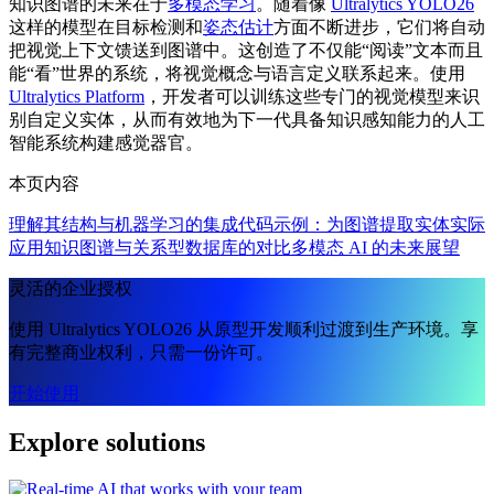
知识图谱的未来在于
多模态学习
。随着像
Ultralytics YOLO26
这样的模型在目标检测和
姿态估计
方面不断进步，它们将自动
把视觉上下文馈送到图谱中。这创造了不仅能“阅读”文本而且
能“看”世界的系统，将视觉概念与语言定义联系起来。使用
Ultralytics Platform
，开发者可以训练这些专门的视觉模型来识
别自定义实体，从而有效地为下一代具备知识感知能力的人工
智能系统构建感觉器官。
本页内容
理解其结构
与机器学习的集成
代码示例：为图谱提取实体
实际
应用
知识图谱与关系型数据库的对比
多模态 AI 的未来展望
灵活的企业授权
使用 Ultralytics YOLO26 从原型开发顺利过渡到生产环境。享
有完整商业权利，只需一份许可。
开始使用
Explore solutions