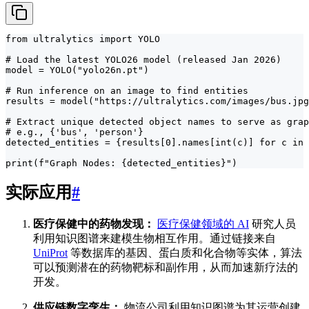
from ultralytics import YOLO

# Load the latest YOLO26 model (released Jan 2026)

model = YOLO("yolo26n.pt")

# Run inference on an image to find entities

results = model("https://ultralytics.com/images/bus.jpg
# Extract unique detected object names to serve as grap
# e.g., {'bus', 'person'}

detected_entities = {results[0].names[int(c)] for c in 
print(f"Graph Nodes: {detected_entities}")
实际应用
#
医疗保健中的药物发现：
医疗保健领域的 AI
研究人员
利用知识图谱来建模生物相互作用。通过链接来自
UniProt
等数据库的基因、蛋白质和化合物等实体，算法
可以预测潜在的药物靶标和副作用，从而加速新疗法的
开发。
供应链数字孪生：
物流公司利用知识图谱为其运营创建