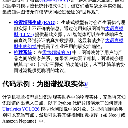
深度学习模型擅长统计模式识别，但它们通常缺乏事实依据。
集成知识图谱允许模型访问经过验证的“世界观”。
检索增强生成 (RAG)
：
生成式模型有时会产生看似合理
但实际上不正确的信息。通过使用知识图谱为
大语言模
型 (LLMs)
提供基础支撑，AI 智能体可以在生成响应之
前查询经过验证的真实数据源。这显着减少了
大语言模
型中的幻觉
并提高了企业应用的事实准确性。
推荐系统
：
在
零售领域的 AI
中，图谱映射了用户与产
品之间的复杂关系。如果客户购买了相机，图谱就会理
解其与“SD 卡”或“三脚架”的功能链接，从而比简单的协
同过滤提供更聪明的建议。
代码示例：为图谱提取实体
#
计算机视觉模型通过识别现实世界中的物理实体，充当填充知
识图谱的出色入口点。以下 Python 代码片段演示了如何使用
Ultralytics YOLO26
模型检测图像中的对象。这些检测到的类
别可以充当节点，然后可以将其链接到图数据库（如 Neo4j 或
Amazon Neptune）中。