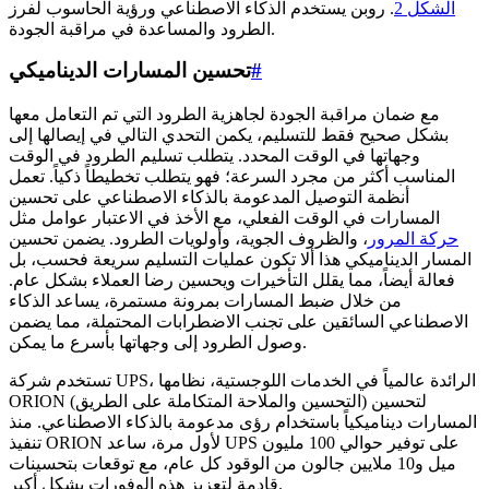
الشكل 2
. روبن يستخدم الذكاء الاصطناعي ورؤية الحاسوب لفرز
الطرود والمساعدة في مراقبة الجودة.
#
تحسين المسارات الديناميكي
مع ضمان مراقبة الجودة لجاهزية الطرود التي تم التعامل معها
بشكل صحيح فقط للتسليم، يكمن التحدي التالي في إيصالها إلى
وجهاتها في الوقت المحدد. يتطلب تسليم الطرود في الوقت
المناسب أكثر من مجرد السرعة؛ فهو يتطلب تخطيطاً ذكياً. تعمل
أنظمة التوصيل المدعومة بالذكاء الاصطناعي على تحسين
المسارات في الوقت الفعلي، مع الأخذ في الاعتبار عوامل مثل
حركة المرور
، والظروف الجوية، وأولويات الطرود. يضمن تحسين
المسار الديناميكي هذا ألا تكون عمليات التسليم سريعة فحسب، بل
فعالة أيضاً، مما يقلل التأخيرات ويحسين رضا العملاء بشكل عام.
من خلال ضبط المسارات بمرونة مستمرة، يساعد الذكاء
الاصطناعي السائقين على تجنب الاضطرابات المحتملة، مما يضمن
وصول الطرود إلى وجهاتها بأسرع ما يمكن.
تستخدم شركة UPS، الرائدة عالمياً في الخدمات اللوجستية، نظامها
ORION (التحسين والملاحة المتكاملة على الطريق) لتحسين
المسارات ديناميكياً باستخدام رؤى مدعومة بالذكاء الاصطناعي. منذ
تنفيذ ORION لأول مرة، ساعد UPS على توفير حوالي 100 مليون
ميل و10 ملايين جالون من الوقود كل عام، مع توقعات بتحسينات
قادمة لتعزيز هذه الوفورات بشكل أكبر.