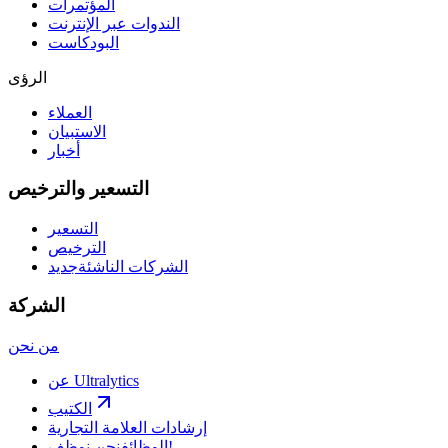
المؤتمرات
الندوات عبر الإنترنت
البودكاست
الرؤى
العملاء
الاستبيان
أخبار
التسعير والترخيص
التسعير
الترخيص
الشركات الناشئة
جديد
الشركة
من نحن
عن Ultralytics
الكتيب
إرشادات العلامة التجارية
نحن نوظف!
الوظائف