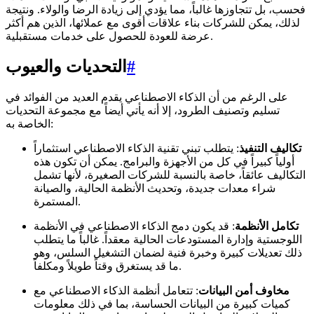
فحسب، بل تتجاوزها غالباً، مما يؤدي إلى زيادة الرضا والولاء. ونتيجة
لذلك، يمكن للشركات بناء علاقات أقوى مع عملائها، الذين هم أكثر
عرضة للعودة للحصول على خدمات مستقبلية.
#
التحديات والعيوب
على الرغم من أن الذكاء الاصطناعي يقدم العديد من الفوائد في
تسليم وتصنيف الطرود، إلا أنه يأتي أيضاً مع مجموعة التحديات
الخاصة به:
تكاليف التنفيذ
: يتطلب تبني تقنية الذكاء الاصطناعي استثماراً
أولياً كبيراً في كل من الأجهزة والبرامج. يمكن أن تكون هذه
التكاليف عائقاً، خاصة بالنسبة للشركات الصغيرة، لأنها تشمل
شراء معدات جديدة، وتحديث الأنظمة الحالية، والصيانة
المستمرة.
تكامل الأنظمة
: قد يكون دمج الذكاء الاصطناعي في الأنظمة
اللوجستية وإدارة المستودعات الحالية معقداً. غالباً ما يتطلب
ذلك تعديلات كبيرة وخبرة فنية لضمان التشغيل السلس، وهو
ما قد يستغرق وقتاً طويلاً ومكلفاً.
مخاوف أمن البيانات
: تتعامل أنظمة الذكاء الاصطناعي مع
كميات كبيرة من البيانات الحساسة، بما في ذلك معلومات