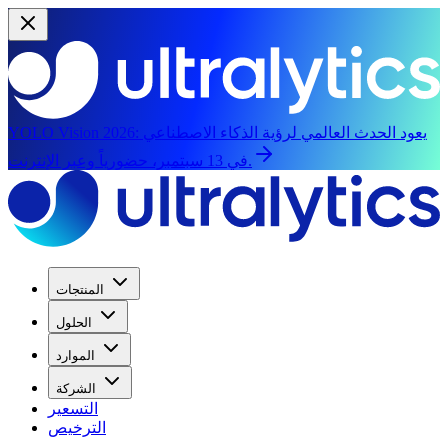
يعود الحدث العالمي لرؤية الذكاء الاصطناعي
YOLO Vision 2026:
في 13 سبتمبر، حضورياً وعبر الإنترنت.
المنتجات
الحلول
الموارد
الشركة
التسعير
الترخيص