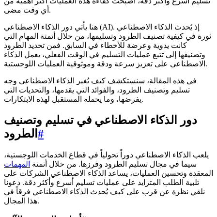
تسليم أسرع وأكثر دقة، أصبحت كفاءة هذه العمليات أكثر أهمية من
أي وقت مضى.
هنا يأتي دور الذكاء الاصطناعي (AI). إذ يُحدث الذكاء الاصطناعي
ثورة في كيفية تصنيف الطرود وتسليمها، من خلال أتمتة المهام التي
كانت يدوية وعرضة للأخطاء في السابق. فمن تحديد الطرود
وتصنيفها إلى تتبع عمليات التسليم في الوقت الفعلي، يعمل الذكاء
الاصطناعي على تعزيز سرعة ودقة وموثوقية العمليات اللوجستية.
في هذه المقالة، سنستكشف كيف يُغير الذكاء الاصطناعي وجه
تسليم وتصنيف الطرود، والفوائد التي يقدمها، والتحديات التي
يفرضها، وما يحمله المستقبل لهذه الابتكارات.
دور الذكاء الاصطناعي في تسليم وتصنيف
#
الطرود
يلعب الذكاء الاصطناعي دوراً تحولياً في قطاع الخدمات اللوجستية،
سيما في مجال تسليم الطرود وفرزها. من خلال أتمتة
المهمات
المعقدة وتحسين العمليات، يساعد الذكاء الاصطناعي الشركات على
تلبية الطلب المتزايد على عمليات تسليم أسرع وأكثر دقة. دعونا
نلقي نظرة عن قرب على كيف يُحدث الذكاء الاصطناعي فرقاً في
هذا المجال.