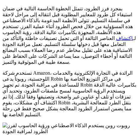
بمجرد فرز الطرود، تتمثل الخطوة الحاسمة التالية في ضمان
استيفاء كل طرود للمعايير المطلوبة قبل انتقاله إلى مراحل لاحقة
في سلسلة التسليم. تتولى الأنظمة المدعومة بالذكاء الاصطناعي
هذه المسؤولية من خلال فحص الطرود أثناء عملية الفرز. تستخدم
هذه الأنظمة، المجهزة بكاميرات عالية الدقة، رؤية الحاسوب
لـ
اكتشاف
العناصر التالفة أو التي تحمل تصنيفات خاطئة والتأكد من
التعامل معها قبل دخولها سلسلة التسليم. تعمل مراقبة الجودة
الاستباقية هذه على تقليل مخاطر عدم رضا العملاء بسبب البضائع
التالفة أو أخطاء التوصيل، مما يساعد الشركات على الحفاظ على
سمعة طيبة في الموثوقية والتميز.
تستخدم شركة Amazon، الرائدة في التجارة الإلكترونية والخدمات
اللوجستية، روبوتاً يدعى Robin في مراكز التوزيع الخاصة بها
للمساعدة في مراقبة الجودة. تم تجهيز Robin بكاميرات عالية الدقة
ويستخدم الرؤية الحاسوبية لمسح ملصقات الطرود، وتحديد أي
تمزقات أو تلف أو عناوين غير واضحة، وتصنيفها وفقاً لذلك. إذا تم
اكتشاف أي مشكلات، يقوم Robin بنقل الطرد للمعالجة البشرية،
مما يضمن استمرار الطرود المعالجة بشكل صحيح فقط في رحلة
التسليم الخاصة بها.