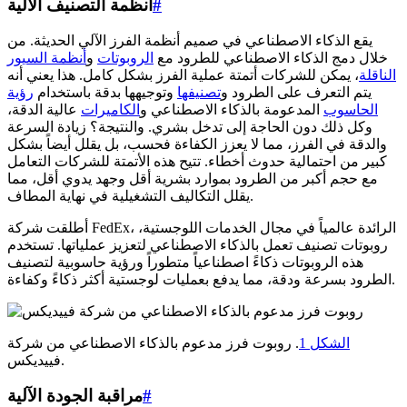
#
أنظمة التصنيف الآلية
يقع الذكاء الاصطناعي في صميم أنظمة الفرز الآلي الحديثة. من
خلال دمج الذكاء الاصطناعي للطرود مع
الروبوتات
و
أنظمة السيور
الناقلة
، يمكن للشركات أتمتة عملية الفرز بشكل كامل. هذا يعني أنه
يتم التعرف على الطرود و
تصنيفها
وتوجيهها بدقة باستخدام
رؤية
الحاسوب
المدعومة بالذكاء الاصطناعي و
الكاميرات
عالية الدقة،
وكل ذلك دون الحاجة إلى تدخل بشري. والنتيجة؟ زيادة السرعة
والدقة في الفرز، مما لا يعزز الكفاءة فحسب، بل يقلل أيضاً بشكل
كبير من احتمالية حدوث أخطاء. تتيح هذه الأتمتة للشركات التعامل
مع حجم أكبر من الطرود بموارد بشرية أقل وجهد يدوي أقل، مما
يقلل التكاليف التشغيلية في نهاية المطاف.
أطلقت شركة FedEx، الرائدة عالمياً في مجال الخدمات اللوجستية،
روبوتات تصنيف تعمل بالذكاء الاصطناعي لتعزيز عملياتها. تستخدم
هذه الروبوتات ذكاءً اصطناعياً متطوراً ورؤية حاسوبية لتصنيف
الطرود بسرعة ودقة، مما يدفع بعمليات لوجستية أكثر ذكاءً وكفاءة.
الشكل 1
. روبوت فرز مدعوم بالذكاء الاصطناعي من شركة
فييديكس.
#
مراقبة الجودة الآلية