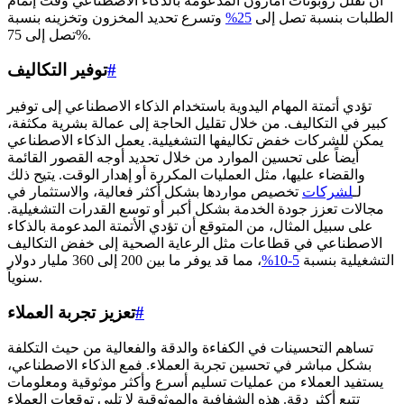
أن تقلل روبوتات أمازون المدعومة بالذكاء الاصطناعي وقت إتمام
الطلبات بنسبة تصل إلى
25%
وتسرع تحديد المخزون وتخزينه بنسبة
تصل إلى 75%.
#
توفير التكاليف
تؤدي أتمتة المهام اليدوية باستخدام الذكاء الاصطناعي إلى توفير
كبير في التكاليف. من خلال تقليل الحاجة إلى عمالة بشرية مكثفة،
يمكن للشركات خفض تكاليفها التشغيلية. يعمل الذكاء الاصطناعي
أيضاً على تحسين الموارد من خلال تحديد أوجه القصور القائمة
والقضاء عليها، مثل العمليات المكررة أو إهدار الوقت. يتيح ذلك
لـ
لشركات
تخصيص مواردها بشكل أكثر فعالية، والاستثمار في
مجالات تعزز جودة الخدمة بشكل أكبر أو توسع القدرات التشغيلية.
على سبيل المثال، من المتوقع أن تؤدي الأتمتة المدعومة بالذكاء
الاصطناعي في قطاعات مثل الرعاية الصحية إلى خفض التكاليف
التشغيلية بنسبة
5-10%
، مما قد يوفر ما بين 200 إلى 360 مليار دولار
سنوياً.
#
تعزيز تجربة العملاء
تساهم التحسينات في الكفاءة والدقة والفعالية من حيث التكلفة
بشكل مباشر في تحسين تجربة العملاء. فمع الذكاء الاصطناعي،
يستفيد العملاء من عمليات تسليم أسرع وأكثر موثوقية ومعلومات
تتبع أكثر دقة. هذه الشفافية والموثوقية لا تلبي توقعات العملاء