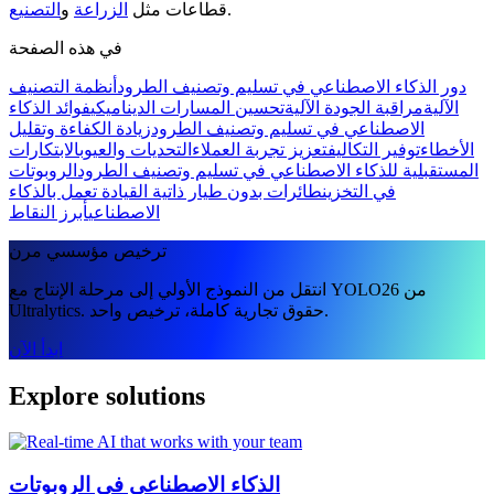
.
قطاعات مثل
الزراعة
و
التصنيع
في هذه الصفحة
دور الذكاء الاصطناعي في تسليم وتصنيف الطرود
أنظمة التصنيف
الآلية
مراقبة الجودة الآلية
تحسين المسارات الديناميكي
فوائد الذكاء
الاصطناعي في تسليم وتصنيف الطرود
زيادة الكفاءة وتقليل
الأخطاء
توفير التكاليف
تعزيز تجربة العملاء
التحديات والعيوب
الابتكارات
المستقبلية للذكاء الاصطناعي في تسليم وتصنيف الطرود
الروبوتات
في التخزين
طائرات بدون طيار ذاتية القيادة تعمل بالذكاء
الاصطناعي
أبرز النقاط
ترخيص مؤسسي مرن
انتقل من النموذج الأولي إلى مرحلة الإنتاج مع YOLO26 من
Ultralytics. حقوق تجارية كاملة، ترخيص واحد.
ابدأ الآن
Explore solutions
الذكاء الاصطناعي في الروبوتات