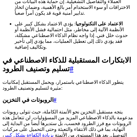
العملاء والتفاصيل التشغيلية. إن حماية هذه البيانات من
الاختراقات أو سوء الاستخدام أمر بالغ الأهمية، وضمان اتخاذ
تدابير أمنية قوية قد يكون أمراً صعباً.
الاعتماد على التكنولوجيا
: يؤدي الاعتماد بشكل كبير على
الأنظمة الآلية إلى مخاطر، مثل احتمالية فشل الأنظمة أو
حدوث خلل فني. إذا واجه نظام الذكاء الاصطناعي مشكلة،
فقد يؤدي ذلك إلى تعطيل العمليات، مما يؤدي إلى تأخير
وتكاليف إضافية.
الابتكارات المستقبلية للذكاء الاصطناعي في
#
تسليم وتصنيف الطرود
يتطور الذكاء الاصطناعي باستمرار، ويحمل المستقبل إمكانيات
مثيرة لتسليم وتصنيف الطرود:
#
الروبوتات في التخزين
يتجه مستقبل التخزين نحو الأتمتة الكاملة، حيث تتولى روبوتات
مدعومة بالذكاء الاصطناعي المزيد من المسؤوليات. لن تتعامل هذه
الروبوتات مع فرز الطرود فحسب، بل ستديرها أيضاً من البداية إلى
النهاية، بما في ذلك الانتقاء والتعبئة وحتى التحميل على مركبات
التوصيل. يعد هذا المستوى من الأتمتة
بزيادة الكفاءة بشكل كبير
،