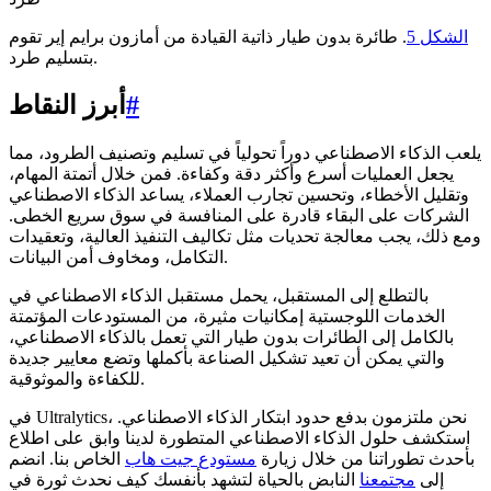
الشكل 5
. طائرة بدون طيار ذاتية القيادة من أمازون برايم إير تقوم
بتسليم طرد.
#
أبرز النقاط
يلعب الذكاء الاصطناعي دوراً تحولياً في تسليم وتصنيف الطرود، مما
يجعل العمليات أسرع وأكثر دقة وكفاءة. فمن خلال أتمتة المهام،
وتقليل الأخطاء، وتحسين تجارب العملاء، يساعد الذكاء الاصطناعي
الشركات على البقاء قادرة على المنافسة في سوق سريع الخطى.
ومع ذلك، يجب معالجة تحديات مثل تكاليف التنفيذ العالية، وتعقيدات
التكامل، ومخاوف أمن البيانات.
بالتطلع إلى المستقبل، يحمل مستقبل الذكاء الاصطناعي في
الخدمات اللوجستية إمكانيات مثيرة، من المستودعات المؤتمتة
بالكامل إلى الطائرات بدون طيار التي تعمل بالذكاء الاصطناعي،
والتي يمكن أن تعيد تشكيل الصناعة بأكملها وتضع معايير جديدة
للكفاءة والموثوقية.
في Ultralytics، نحن ملتزمون بدفع حدود ابتكار الذكاء الاصطناعي.
استكشف حلول الذكاء الاصطناعي المتطورة لدينا وابق على اطلاع
بأحدث تطوراتنا من خلال زيارة
مستودع جيت هاب
الخاص بنا. انضم
إلى
مجتمعنا
النابض بالحياة لتشهد بأنفسك كيف نحدث ثورة في