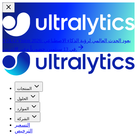
يعود الحدث العالمي لرؤية الذكاء الاصطناعي
YOLO Vision 2026:
في 13 سبتمبر، حضورياً وعبر الإنترنت.
المنتجات
الحلول
الموارد
الشركة
التسعير
الترخيص