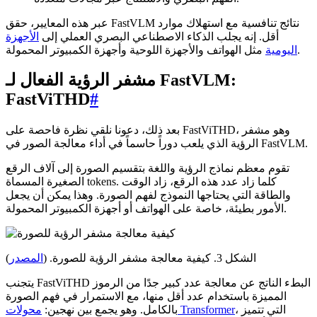
عبر هذه المعايير، حقق FastVLM نتائج تنافسية مع استهلاك موارد
أقل. إنه يجلب الذكاء الاصطناعي البصري العملي إلى
الأجهزة
مثل الهواتف والأجهزة اللوحية وأجهزة الكمبيوتر المحمولة.
اليومية
مشفر الرؤية الفعال لـ FastVLM:
FastViTHD
#
بعد ذلك، دعونا نلقي نظرة فاحصة على FastViTHD، وهو مشفر
الرؤية الذي يلعب دوراً حاسماً في أداء معالجة الصور في FastVLM.
تقوم معظم نماذج الرؤية واللغة بتقسيم الصورة إلى آلاف الرقع
الصغيرة المسماة tokens. كلما زاد عدد هذه الرقع، زاد الوقت
والطاقة التي يحتاجها النموذج لفهم الصورة. وهذا يمكن أن يجعل
الأمور بطيئة، خاصة على الهواتف أو أجهزة الكمبيوتر المحمولة.
الشكل 3. كيفية معالجة مشفر الرؤية للصورة. (
المصدر
)
يتجنب FastViTHD البطء الناتج عن معالجة عدد كبير جدًا من الرموز
المميزة باستخدام عدد أقل منها، مع الاستمرار في فهم الصورة
، التي تتميز
محولات Transformer
بالكامل. وهو يجمع بين نهجين: