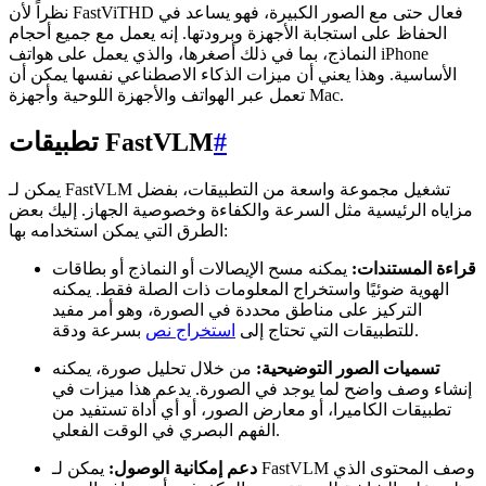
نظراً لأن FastViTHD فعال حتى مع الصور الكبيرة، فهو يساعد في
الحفاظ على استجابة الأجهزة وبرودتها. إنه يعمل مع جميع أحجام
النماذج، بما في ذلك أصغرها، والذي يعمل على هواتف iPhone
الأساسية. وهذا يعني أن ميزات الذكاء الاصطناعي نفسها يمكن أن
تعمل عبر الهواتف والأجهزة اللوحية وأجهزة Mac.
#
تطبيقات FastVLM
يمكن لـ FastVLM تشغيل مجموعة واسعة من التطبيقات، بفضل
مزاياه الرئيسية مثل السرعة والكفاءة وخصوصية الجهاز. إليك بعض
الطرق التي يمكن استخدامه بها:
قراءة المستندات:
يمكنه مسح الإيصالات أو النماذج أو بطاقات
الهوية ضوئيًا واستخراج المعلومات ذات الصلة فقط. يمكنه
التركيز على مناطق محددة في الصورة، وهو أمر مفيد
بسرعة ودقة.
للتطبيقات التي تحتاج إلى
استخراج نص
تسميات الصور التوضيحية:
من خلال تحليل صورة، يمكنه
إنشاء وصف واضح لما يوجد في الصورة. يدعم هذا ميزات في
تطبيقات الكاميرا، أو معارض الصور، أو أي أداة تستفيد من
الفهم البصري في الوقت الفعلي.
دعم إمكانية الوصول:
يمكن لـ FastVLM وصف المحتوى الذي