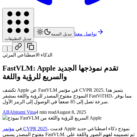
تواصل معنا
تبديل السمة
تبديل التطبيقات
الذكاء الاصطناعي المرئي
FastVLM: Apple تقدم نموذجها الجديد
والسريع للرؤية واللغة
تكشف Apple عن FastVLM في مؤتمر CVPR 2025. يتميز هذا
النموذج مفتوح المصدر للرؤية واللغة بمشفر FastViTHD، مما يوفر
سرعة تصل إلى 85 ضعفاً في الوصول إلى الرمز الأول.
AB
Abirami Vina
4 min read
August 8, 2025
، قدمت Apple نموذج ذكاء اصطناعي جديد
مؤتمر CVPR 2025
في
مفتوح المصدر يسمى FastVLM. تم تصميمه لفهم الصور واللغة على