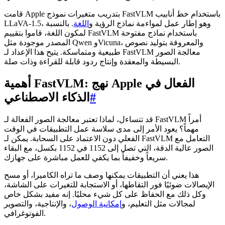
قامت Apple بتدريب متغيرات نموذج FastVLM باستخدام خط أنابيب
LLaVA-1.5، وهو إطار عمل لمواءمة نماذج الرؤية و
اللغة
. بالنسبة
لمكون اللغة، قاموا بتقييم FastVLM باستخدام نماذج مفتوحة
المصدر موجودة مثل Qwen وVicuna، والمعروفة بتوليد نصوص
طبيعية ومتماسكة. يتيح هذا الإعداد لـ FastVLM معالجة الصور
البسيطة والمعقدة وإنتاج ردود قابلة للقراءة وذات صلة.
أهمية FastVLM: نهج Apple الفعال في
#
الذكاء الاصطناعي
قد تتساءل، لماذا تعتبر معالجة الصور الفعالة لـ FastVLM أمراً
مهماً؟ يعود الأمر إلى مدى سلاسة عمل التطبيقات في الوقت
الفعلي دون الاعتماد على السحابة. يمكن لـ FastVLM التعامل مع
الصور عالية الدقة، التي تصل إلى 1152 في 1152 بكسل، مع البقاء
سريعاً وخفيفاً بما يكفي للعمل مباشرة على جهازك.
هذا يعني أن التطبيقات يمكنها وصف ما تراه الكاميرا، أو مسح
الإيصالات ضوئيًا فور التقاطها، أو الاستجابة للتغيرات على الشاشة،
وكل ذلك مع الحفاظ على كل شيء محليًا. إنه مفيد بشكل خاص
لمجالات مثل التعليم، و
إمكانية الوصول
، والإنتاجية، والتصوير
الفوتوغرافي.