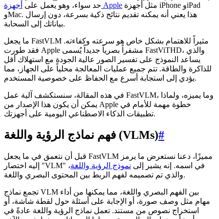
مثل أجهزة iPhone وiPad
أجهزة Apple
حد سواء، وهو يعمل على
وMac. هذا يعني أنه يمكنه تقديم نتائج ذكية بسرعة، دون إرسال
بياناتك إلى السحابة.
ما يجعل FastVLM مثيراً للاهتمام بشكل خاص هو سرعته وكفاءته.
فقد طورت Apple مشفراً بصرياً جديداً يُسمى FastViTHD، والذي
يساعد النموذج على تفسير الصور عالية الجودة مع استهلاك أقل
للذاكرة والطاقة. تتم جميع عمليات المعالجة محلياً على الجهاز، مما
يؤدي إلى استجابة أسرع مع الحفاظ على خصوصية المستخدم.
في هذه المقالة، سنستكشف آلية عمل FastVLM، وما يميزه، ولماذا
يمكن أن يكون هذا الإصدار من Apple خطوة مهمة للأمام في
تطبيقات الذكاء الاصطناعي اليومية على أجهزتك.
#
فهم نماذج الرؤية واللغة (VLMs)
قبل أن نتعمق في ما يجعل FastVLM مميزًا، دعنا نستعرض ما يرمز
إليه اختصار "VLM" في اسمه. إنه يشير إلى
نموذج الرؤية واللغة
،
والذي تم تصميمه لفهم الربط بين المحتوى البصري واللغة.
تجمع نماذج VLM بين الفهم البصري واللغة، مما يمكنها من أداء
مهام مثل وصف صورة، أو الإجابة على أسئلة حول لقطة شاشة، أو
استخراج نصوص من مستند. تعمل نماذج الرؤية واللغة عادةً في