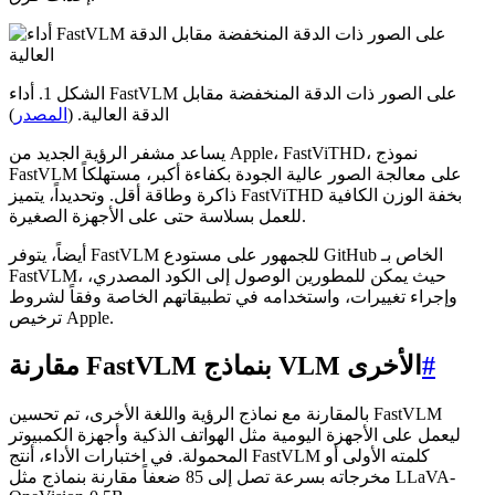
الشكل 1. أداء FastVLM على الصور ذات الدقة المنخفضة مقابل
الدقة العالية. (
المصدر
)
يساعد مشفر الرؤية الجديد من Apple، FastViTHD، نموذج
FastVLM على معالجة الصور عالية الجودة بكفاءة أكبر، مستهلكاً
ذاكرة وطاقة أقل. وتحديداً، يتميز FastViTHD بخفة الوزن الكافية
للعمل بسلاسة حتى على الأجهزة الصغيرة.
أيضاً، يتوفر FastVLM للجمهور على مستودع GitHub الخاص بـ
FastVLM، حيث يمكن للمطورين الوصول إلى الكود المصدري،
وإجراء تغييرات، واستخدامه في تطبيقاتهم الخاصة وفقاً لشروط
ترخيص Apple.
#
مقارنة FastVLM بنماذج VLM الأخرى
بالمقارنة مع نماذج الرؤية واللغة الأخرى، تم تحسين FastVLM
ليعمل على الأجهزة اليومية مثل الهواتف الذكية وأجهزة الكمبيوتر
المحمولة. في اختبارات الأداء، أنتج FastVLM كلمته الأولى أو
مخرجاته بسرعة تصل إلى 85 ضعفاً مقارنة بنماذج مثل LLaVA-