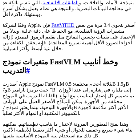
بنمذجة الأنماط والعلاقات، و
الطبقات الالتفافية
، التي تتسم بالكفاءة
في معالجة البيانات البصرية. والنتيجة هي نظام يعمل بشكل أسرع
ويستهلك ذاكرة أقل.
أصغر بنحوى 3.4 مرة من بعض
FastViTHD
وفقًا لشركة Apple، فإن
مشفرات الرؤية التقليدية، مع الحفاظ على دقة عالية. وبدلاً من
الاعتماد على تقنيات تحسين النماذج مثل تقليم الرموز المميزة (إزالة
أجزاء الصورة الأقل أهمية تسريع المعالجة)، فإنه يحقق الكفاءة من
خلال بنية أبسط وأكثر انسيابية.
متغيرات نموذج FastVLM وخط أنابيب
#
التدريب
أصدرت Apple نموذج FastVLM بثلاثة أحجام مختلفة: 0.5B و1.5B
و7B بارامتر (حيث يرمز "B" إلى مليار، في إشارة إلى عدد الأوزان
القابلة للتدريب في النموذج). تم تصميم كل إصدار ليتناسب مع أنواع
مختلفة من الأجهزة. يمكن للنماذج الأصغر العمل على الهواتف
والأجهزة اللوحية، بينما يعتبر نموذج 7B الأكبر أكثر ملاءمة لأجهزة
الكمبيوتر المكتبية أو المهام الأكثر تطلباً.
وهذا يمنح المطورين المرونة لاختيار ما يناسب تطبيقاتهم. يمكنهم
بناء شيء سريع وخفيف للجوال أو شيء أكثر تعقيداً للأنظمة الأكبر،
كل ذلك مع استخدام بنية النموذج الأساسية نفسها.