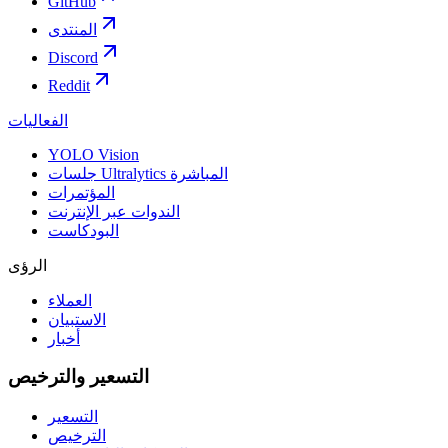
GitHub
المنتدى
Discord
Reddit
الفعاليات
YOLO Vision
جلسات Ultralytics المباشرة
المؤتمرات
الندوات عبر الإنترنت
البودكاست
الرؤى
العملاء
الاستبيان
أخبار
التسعير والترخيص
التسعير
الترخيص