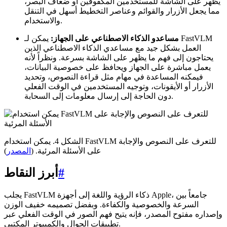
يظهر على الشاشة للمستخدمين المكفوفين أو ضعاف البصر،
مما يجعل الأزرار والقوائم وعناصر التخطيط أسهل في التنقل
والاستخدام.
مساعدو الذكاء الاصطناعي على الجهاز:
يمكن لـ FastVLM
العمل بشكل جيد مع مساعدي الذكاء الاصطناعي الذين
يحتاجون إلى فهم ما يظهر على الشاشة بسرعة. ونظراً لأنه
يعمل مباشرة على الجهاز ويحافظ على خصوصية البيانات،
فيمكنه المساعدة في مهام مثل قراءة النصوص، وتحديد
الأزرار أو الأيقونات، وتوجيه المستخدمين في الوقت الفعلي
دون الحاجة إلى إرسال معلومات إلى السحابة.
الشكل 4. يمكن استخدام FastVLM للتعرف على النصوص والإجابة
على الأسئلة المرئية. (
المصدر
)
#
أبرز النقاط
يجلب FastVLM ذكاء الرؤية واللغة إلى أجهزة Apple، جامعاً بين
السرعة والخصوصية والكفاءة. وبفضل تصميمه خفيف الوزن
وإصداره مفتوح المصدر، فإنه يتيح فهم الصور في الوقت الفعلي عبر
تطبيقات الجوال والكمبيوتر المكتبي.