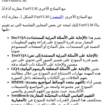
OneVision-0.5B.
الشكل 2. مقارنة أداء FastVLM مع النماذج الأخرى. (
المصدر
)
إليك لمحة عن بعض المعايير القياسية التي تم تقييم FastVLM بناءً
عليها:
يقيم هذا
DocVQA (الإجابة على الأسئلة المرئية للمستندات):
المعيار مدى قدرة النموذج على قراءة وفهم المعلومات
النصية في المستندات، مثل النماذج أو الصفحات الممسوحة
ضوئياً.
TextVQA (الإجابة على الأسئلة المرئية المستندة إلى نص):
يقيم قدرة النموذج على تفسير الصور التي تحتوي على نص
مضمن والإجابة على الأسئلة ذات الصلة بدقة.
تختبر
GQA (الإجابة على الأسئلة المتعلقة بالرسوم البيانية):
هذه المهمة مهارات الاستنتاج لدى النموذج من خلال مطالبته
بفهم العلاقات بين الكائنات والمشاهد داخل الصورة.
يقيس أداء
MMMU (الفهم متعدد الوسائط لمواضيع متعددة):
النموذج عبر مجموعة واسعة من المواضيع والتنسيقات
الأكاديمية، حيث يجمع بين الفهم البصري والنصي.
SeedBench (التقييم القياسي للبيانات المحسّنة للمقارنة
يستكشف هذا المعيار القدرات العامة للنموذج في
المعيارية):
الفهم البصري والاستنتاج عبر مجالات متعددة.