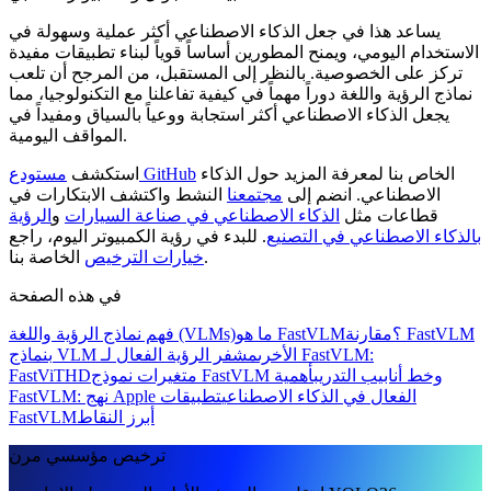
يساعد هذا في جعل الذكاء الاصطناعي أكثر عملية وسهولة في
الاستخدام اليومي، ويمنح المطورين أساساً قوياً لبناء تطبيقات مفيدة
تركز على الخصوصية. بالنظر إلى المستقبل، من المرجح أن تلعب
نماذج الرؤية واللغة دوراً مهماً في كيفية تفاعلنا مع التكنولوجيا، مما
يجعل الذكاء الاصطناعي أكثر استجابة ووعياً بالسياق ومفيداً في
المواقف اليومية.
الخاص بنا لمعرفة المزيد حول الذكاء
مستودع GitHub
استكشف
الاصطناعي. انضم إلى
مجتمعنا
النشط واكتشف الابتكارات في
قطاعات مثل
الذكاء الاصطناعي في صناعة السيارات
و
الرؤية
بالذكاء الاصطناعي في التصنيع
. للبدء في رؤية الكمبيوتر اليوم، راجع
الخاصة بنا.
خيارات الترخيص
في هذه الصفحة
ما هو FastVLM؟
مقارنة FastVLM
فهم نماذج الرؤية واللغة (VLMs)
بنماذج VLM الأخرى
مشفر الرؤية الفعال لـ FastVLM:
متغيرات نموذج FastVLM وخط أنابيب التدريب
أهمية
FastViTHD
FastVLM: نهج Apple الفعال في الذكاء الاصطناعي
تطبيقات
أبرز النقاط
FastVLM
ترخيص مؤسسي مرن