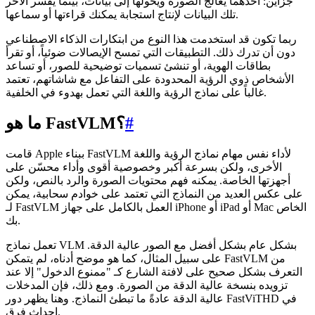
جزأين: أحدهما يعالج الصورة ويحولها إلى بيانات، بينما يفسر الآخر
تلك البيانات لإنتاج استجابة يمكنك قراءتها أو سماعها.
ربما تكون قد استخدمت هذا النوع من ابتكارات الذكاء الاصطناعي
دون أن تدرك ذلك. التطبيقات التي تمسح الإيصالات ضوئياً، أو تقرأ
بطاقات الهوية، أو تنشئ تسميات توضيحية للصور، أو تساعد
الأشخاص ذوي الرؤية المحدودة على التفاعل مع شاشاتهم، تعتمد
غالباً على نماذج الرؤية واللغة التي تعمل بهدوء في الخلفية.
#
ما هو FastVLM؟
قامت Apple ببناء FastVLM لأداء نفس مهام نماذج الرؤية واللغة
الأخرى، ولكن بسرعة أكبر وخصوصية أقوى وأداء محسّن على
أجهزتها الخاصة. يمكنه فهم محتويات الصورة والرد بالنص، ولكن
على عكس العديد من النماذج التي تعتمد على خوادم سحابية، يمكن
لـ FastVLM العمل بالكامل على جهاز iPhone أو iPad أو Mac الخاص
بك.
تعمل نماذج VLM بشكل عام بشكل أفضل مع الصور عالية الدقة.
على سبيل المثال، كما هو موضح أدناه، لم يتمكن FastVLM من
التعرف بشكل صحيح على لافتة الشارع كـ "ممنوع الدخول" إلا عند
تزويده بنسخة عالية الدقة من الصورة. ومع ذلك، فإن المدخلات
عالية الدقة عادةً ما تبطئ النماذج. وهنا يظهر دور FastViTHD في
إحداث فرق.