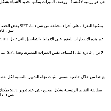
سواء كان يبدو كبيراً وقريباً من الكاميرا أو صغيراً وبعيداً. حتى لو لم يكن الشيء مرئياً بالكامل، لا يزال بإمكان الخوارزمية اختيار نفس النقاط الرئيسية.
على س
يمكنك ال
الشيء. على سبيل المثال، يمكن التعرف على معلم تم التقاطه في صورة طبيعية بشكل صحيح حتى لو تم التقاط صورة أخرى له والكاميرا مائلة بزاوية.