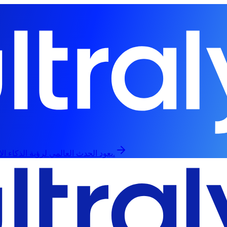
يعود الحدث العالمي لرؤية الذكاء الاصطناعي في 13 سبتمبر، حضورياً وعبر الإنترنت.