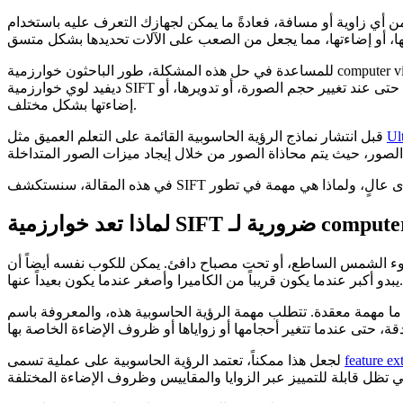
ن لجهازك التعرف عليه باستخدام computer vision وتنظيمه في المجلد الصحيح في معرض صورك. ورغم أن هذا يبدو مباشراً،
للمساعدة في حل هذه المشكلة، طور الباحثون خوارزمية computer vision تسمى Scale Invariant Feature Transform، أو SIFT. تجعل هذه الخوارزمية من الممكن اكتشاف الأشياء عبر ظروف عرض مختلفة. صمم
ديفيد لوي خوارزمية SIFT في عام 1999 للعثور على النقاط الرئيسية الفريدة في الصورة ووصفها، مثل الزوايا، أو الحواف، أو الأنماط التي تظل قابلة للتعرف عليها حتى عند تغيير حجم الصورة، أو تدويرها، أو
إضاءتها بشكل مختلف.
Ul
قبل انتشار نماذج الرؤية الحاسوبية القائمة على التعلم العميق مثل
S ضرورية لـ computer vision
وء الشمس الساطع، أو تحت مصباح دافئ. يمكن للكوب نفسه أيضاً أن
يبدو أكبر عندما يكون قريباً من الكاميرا وأصغر عندما يكون بعيداً عنها.
feature ex
لجعل هذا ممكناً، تعتمد الرؤية الحاسوبية على عملية تسمى