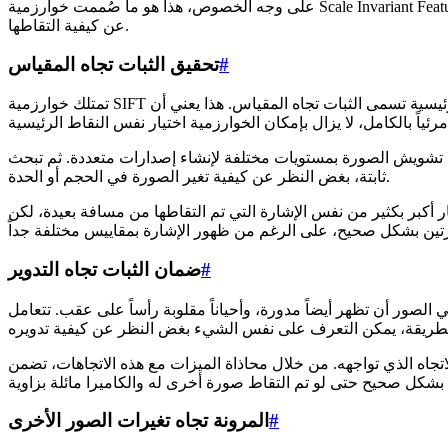
على وجه الخصوص، هذا هو ما صُممت خوارزمية Scale Invariant Feature Transform، أو SIFT، للقيام به. SIFT هي خوارزمية لاكتشاف ووصف الميزات يمكنها تحديد الأشياء بشكل موثوق في الصور، بغض النظر
عن كيفية التقاطها.
#
تحقيق الثبات تجاه المقياس
تمتلك خوارزمية SIFT بعض الخصائص المهمة التي تجعلها مفيدة للتعرف على الأشياء. إحدى الخصائص الرئيسية تسمى الثبات تجاه المقياس. هذا يعني أن SIFT يمكنها التعرف على أجزاء مختلفة من شيء ما،
إنشاء إصدارات متعددة. ثم تبحث SIFT عبر هذه الإصدارات للعثور على الأنماط والتفاصيل التي تظل
ثابتة، بغض النظر عن كيفية تغير الصورة في الحجم أو الحدة.
ي تم التقاطها من مسافة بعيدة، لكن SIFT لا تزال قادرة على اكتشاف نفس الميزات المميزة. وهذا
#
ضمان الثبات تجاه التدوير
مدورة، وأحياناً مقلوبة رأساً على عقب. تتعامل SIFT مع هذا من خلال خاصية تسمى الثبات تجاه التدوير. بالنسبة لكل نقطة رئيسية تكتشفها، تعين الخوارزمية اتجاهاً متسقاً
حاذاة الميزات مع هذه الاتجاهات، تضمن SIFT مطابقة النقاط الرئيسية بشكل صحيح حتى عند تدوير
#
المرونة تجاه تغيرات الصور الأخرى