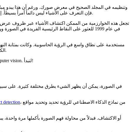
فإن التعرف على الأشياء ليس دائماً أمراً بسيطاً. إذ يمكن أن تبدو الصور مختلفة جداً بناءً على حجمها، أو زاويتها، أو مقياسها، أو إضاءتها، مما يجعل من الصعب على الآلات تحديدها بشكل متسق.
الكائنات، حيث يكون الهدف هو تحديد عنصر معين في صورة ما، ومطابقة الصور، حيث يتم محاذاة الصور من خلال إيجاد ميزات الصور المتداخلة.
في هذه المقالة، سنستكشف SIFT من خلال نظرة عامة سريعة على ماهيتها، وكيف تعمل على مستوى عالٍ، ولماذا هي مهمة في تطور computer vision. لنبدأ!
في الصورة، يمكن أن يظهر الشيء بطرق مختلفة كثيرة. على سبيل 
، من نماذج الذكاء الاصطناعي للرؤية تحديد وتحديد مواقع
t detection