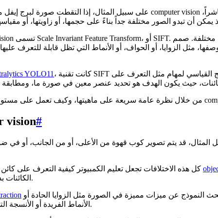
على سبيل المثال، إذا التقطت صورة لبرج إيفل من أي زاوية أو مسافة، فعادةً ما يمك
، كانت تقنية SIFT مستخدمة على نطاق واسع في الرؤية الحاسوبية. وكانت بمثابة النهج القياسي لمهام مثل التعرف على
tralytics YOLO11
#
لماذا تعد خوارزمية IFT
المثال، قد يتم تصوير كوب قهوة من الأعلى، أو من الجانب، أو في ض
objec
كل هذه الاختلافات تجعل تعليم الكمبيوتر كيفية التعرف على كائن ما مهمة معقدة. تتطلب مهمة الرؤية الحاسوبية هذه، والمعروفة باسم
الكائنات بدقة، حتى عندما تتغير أحجامها أو زواياها أو ظروف الإضاءة الخاصة بها.
أو الاكتشاف. فبدلاً من محاولة فهم الصورة بأكملها مرة واحدة، يبحث النموذج عن ميزات مميزة في الصورة مثل الزوايا الحادة أو
traction
الأنماط الفريدة أو الأنسجة التي تظل قابلة للتمييز عبر الزوايا والمقاييس وظروف الإضاءة المختلفة.