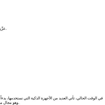
استكشف خوارزمية SIFT. تعرَّف على ماهية SIFT، ومميزاتها القوية للرؤية الحاسوبية المتغيرة النطاق (scale-invariant). عزِّز معالجة الصور لديك.
في الوقت الحالي، تأتي العديد من الأجهزة الذكية التي نستخدمها، بدء
، وهو مجال من مجالات الذكاء الاصطناعي يمكن الآلات من فهم وتفسير الصور والفيديوهات.