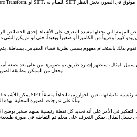
تقوم بذلك باستخدام مفهوم يسمى نظرية فضاء المقياس. ببساطة، يتم تشويش الصورة بمستويات مختلفة ل
بيل المثال، ستظهر إشارة طريق تم تصويرها من على بعد بضعة أمتار أكبر بكثير من نفس الإشارة الت
يجعل من الممكن مطابقة الصورتين بشكل صحيح، على الرغم من ظهور الإشارة بمقاييس مختلفة جداً.
يمكن للأشياء في الصور أن تظهر أيضاً 
بناءً على تدرجات الصورة المحلية. بهذه الطريقة، يمكن التعرف على نفس الشيء بغض النظر عن كيفية تدويره.
تفكير في الأمر على أنه تحديد كل نقطة رئيسية بسهم صغير يوضح الاتجاه الذي تواجهه. من خلال م