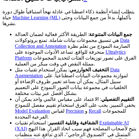
يتطلب إنشاء أنظمة ذكاء اصطناعي عادلة نهجاً استباقياً طوال دورة
بأكملها، بدءاً من جمع البيانات وحتى
Machine Learning (ML)
حياة
نشرها.
جمع البيانات المتنوعة
: الطريقة الأكثر فعالية لضمان العدالة
Data
هي تنسيق مجموعات بيانات شاملة. تمنع بروتوكولات
الصارمة النموذج من تعلم نظرة
Collection and Annotation
Ultralytics
منحرفة للواقع. تساعد الأدوات الموجودة على
الفرق على تصور توزيعات الفئات لتحديد المجموعات
Platform
ممثلة النقص في وقت مبكر من العملية.
Data
: يمكن استخدام تقنيات مثل
التخفيف الخوارزمي
لموازنة مجموعات البيانات اصطناعياً. على
Augmentation
سبيل المثال، يمكن أن يساعد تغيير ظروف الإضاءة أو
الخلفيات في مجموعة بيانات الصور النموذج على التعميم
بشكل أفضل عبر بيئات مختلفة.
التقييم التفصيلي
: الاعتماد على مقياس عالمي واحد يمكن أن
يخفي التمييز. يجب على الفرق استخدام تقييم مفصل للنموذج
للمجموعات
Recall
و
Precision
لقياس
Model Evaluation
الفرعية المحددة.
Explainable AI
: استخدام تقنيات
الشفافية وقابلية التفسير
يتيح لأصحاب المصلحة فهم
سبب
اتخاذ القرار. هذا النهج
(XAI)
المتمثل في "الصندوق الزجاجي"، الذي تدافع عنه منظمات