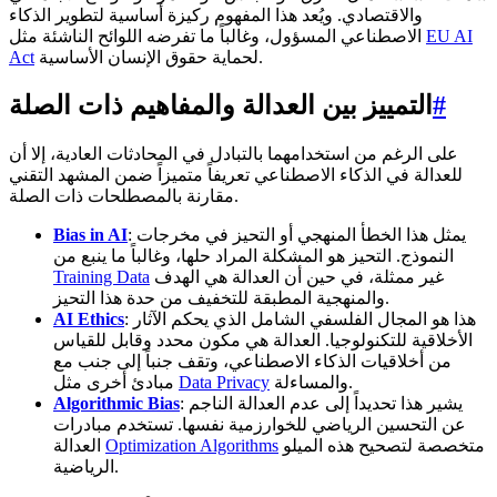
والاقتصادي. ويُعد هذا المفهوم ركيزة أساسية لتطوير الذكاء
EU AI
الاصطناعي المسؤول، وغالباً ما تفرضه اللوائح الناشئة مثل
لحماية حقوق الإنسان الأساسية.
Act
#
التمييز بين العدالة والمفاهيم ذات الصلة
على الرغم من استخدامهما بالتبادل في المحادثات العادية، إلا أن
للعدالة في الذكاء الاصطناعي تعريفاً متميزاً ضمن المشهد التقني
مقارنة بالمصطلحات ذات الصلة.
: يمثل هذا الخطأ المنهجي أو التحيز في مخرجات
Bias in AI
النموذج. التحيز هو المشكلة المراد حلها، وغالباً ما ينبع من
غير ممثلة، في حين أن العدالة هي الهدف
Training Data
والمنهجية المطبقة للتخفيف من حدة هذا التحيز.
: هذا هو المجال الفلسفي الشامل الذي يحكم الآثار
AI Ethics
الأخلاقية للتكنولوجيا. العدالة هي مكون محدد وقابل للقياس
من أخلاقيات الذكاء الاصطناعي، وتقف جنباً إلى جنب مع
والمساءلة.
Data Privacy
مبادئ أخرى مثل
: يشير هذا تحديداً إلى عدم العدالة الناجم
Algorithmic Bias
عن التحسين الرياضي للخوارزمية نفسها. تستخدم مبادرات
متخصصة لتصحيح هذه الميلو
Optimization Algorithms
العدالة
الرياضية.