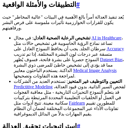
#
التطبيقات والأمثلة الواقعية
يُعد تنفيذ العدالة أمراً بالغ الأهمية في البيئات "عالية المخاطر" حيث
يكون للقرارات الخوارزمية تأثيرات ملموسة على فرص البشر
ورفاهيتهم.
،
AI in Healthcare
: في مجال
تشخيص الرعاية الصحية العادل
تساعد نماذج الرؤية الحاسوبية في تشخيص حالات مثل
Accuracy
سرطان الجلد. يجب أن يحافظ النموذج العادل على
متسقة عبر درجات لون البشرة المختلفة. إذا تم تدريب
،
Dataset Bias
النموذج حصرياً على بشرة فاتحة، فسوف يُظهر
مما قد يؤدي إلى تشخيص خاطئ للمرضى ذوي البشرة
Medical Image Analysis
الداكنة. يستخدم الباحثون معايير
لمراجعة هذه التفاوتات وتصحيحها.
التعيين والتوظيف غير المتحيز
: تستخدم العديد من الشركات
لفحص السير الذاتية. بدون قيود العدالة،
Predictitive Modeling
قد يتعلم النموذج التحيزات التاريخية - مثل معاقبة الفجوات
في العمل أو الخلفيات التعليمية المحددة المرتبطة بتركيبات
للمطورين تقييم
Fairlearn
سكانية معينة. تتيح أدوات مثل
تفاوتات الأداء عبر المجموعات المختلفة لضمان أن النظام
يقيم المهارات بدلاً من البدائل الديموغرافية.
#
استراتيجيات تحقيق العدالة