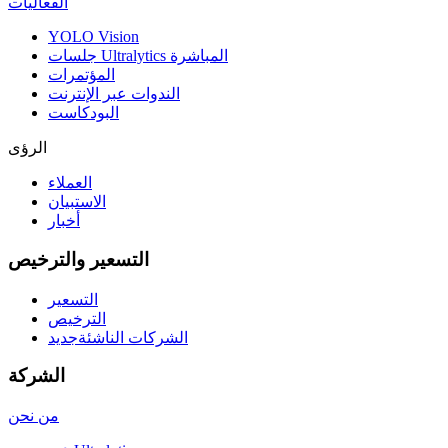
الفعاليات
YOLO Vision
جلسات Ultralytics المباشرة
المؤتمرات
الندوات عبر الإنترنت
البودكاست
الرؤى
العملاء
الاستبيان
أخبار
التسعير والترخيص
التسعير
الترخيص
الشركات الناشئة
جديد
الشركة
من نحن