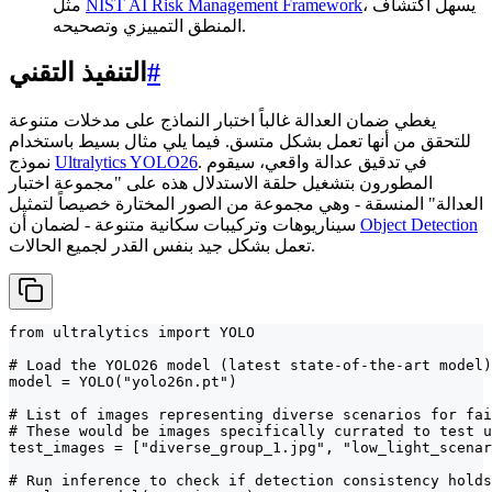
، يسهل اكتشاف
NIST AI Risk Management Framework
مثل
المنطق التمييزي وتصحيحه.
#
التنفيذ التقني
يغطي ضمان العدالة غالباً اختبار النماذج على مدخلات متنوعة
للتحقق من أنها تعمل بشكل متسق. فيما يلي مثال بسيط باستخدام
. في تدقيق عدالة واقعي، سيقوم
Ultralytics YOLO26
نموذج
المطورون بتشغيل حلقة الاستدلال هذه على "مجموعة اختبار
العدالة" المنسقة - وهي مجموعة من الصور المختارة خصيصاً لتمثيل
Object Detection
سيناريوهات وتركيبات سكانية متنوعة - لضمان أن
تعمل بشكل جيد بنفس القدر لجميع الحالات.
from ultralytics import YOLO

# Load the YOLO26 model (latest state-of-the-art model)

model = YOLO("yolo26n.pt")

# List of images representing diverse scenarios for fai
# These would be images specifically currated to test u
test_images = ["diverse_group_1.jpg", "low_light_scenar
# Run inference to check if detection consistency holds