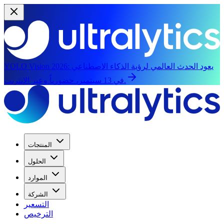
يعود الحدث العالمي لرؤية الذكاء الاصطناعي
YOLO Vision 2026:
في 13 سبتمبر، حضورياً وعبر الإنترنت.
المنتجات
الحلول
الموارد
الشركة
التسعير
الترخيص