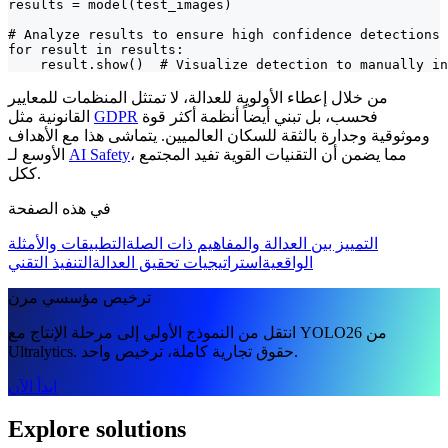
results = model(test_images)

# Analyze results to ensure high confidence detections 
for result in results:

    result.show()  # Visualize detection to manually in
من خلال إعطاء الأولوية للعدالة، لا تمتثل المنظمات للمعايير
فحسب، بل تبني أيضاً أنظمة أكثر قوة
GDPR
القانونية مثل
وموثوقية وجدارة بالثقة للسكان العالميين. يتماشى هذا مع الأهداف
، مما يضمن أن التقنيات القوية تفيد المجتمع
AI Safety
الأوسع لـ
ككل.
في هذه الصفحة
التمييز بين العدالة والمفاهيم ذات الصلة
التطبيقات والأمثلة
الواقعية
استراتيجيات تحقيق العدالة
التنفيذ التقني
ترخيص مؤسسي مرن
انتقل من النموذج الأولي إلى مرحلة الإنتاج مع YOLO26 من
Ultralytics. حقوق تجارية كاملة، ترخيص واحد.
ابدأ الآن
Explore solutions