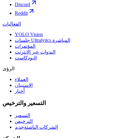
Discord
Reddit
الفعاليات
YOLO Vision
جلسات Ultralytics المباشرة
المؤتمرات
الندوات عبر الإنترنت
البودكاست
الرؤى
العملاء
الاستبيان
أخبار
التسعير والترخيص
التسعير
الترخيص
الشركات الناشئة
جديد