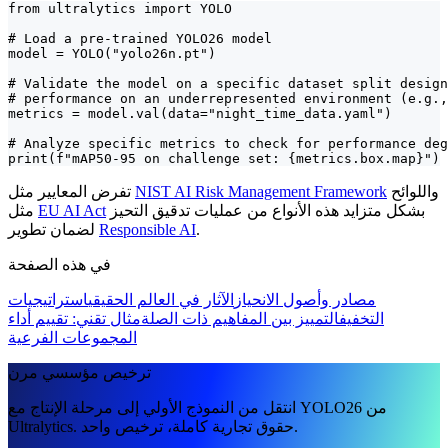
from ultralytics import YOLO

# Load a pre-trained YOLO26 model

model = YOLO("yolo26n.pt")

# Validate the model on a specific dataset split design
# performance on an underrepresented environment (e.g.,
metrics = model.val(data="night_time_data.yaml")

# Analyze specific metrics to check for performance deg
print(f"mAP50-95 on challenge set: {metrics.box.map}")
واللوائح
NIST AI Risk Management Framework
تفرض المعايير مثل
بشكل متزايد هذه الأنواع من عمليات تدقيق التحيز
EU AI Act
مثل
.
Responsible AI
لضمان تطوير
في هذه الصفحة
مصادر وأصول الانحياز
الآثار في العالم الحقيقي
استراتيجيات
التخفيف
التمييز بين المفاهيم ذات الصلة
مثال تقني: تقييم أداء
المجموعات الفرعية
ترخيص مؤسسي مرن
انتقل من النموذج الأولي إلى مرحلة الإنتاج مع YOLO26 من
Ultralytics. حقوق تجارية كاملة، ترخيص واحد.