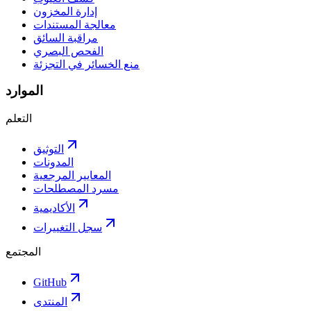
إدارة المخزون
معالجة المستندات
مراقبة السائق
الفحص البصري
منع الخسائر في التجزئة
الموارد
التعلم
التوثيق
المدونات
المعايير المرجعية
مسرد المصطلحات
الأكاديمية
سجل التغييرات
المجتمع
GitHub
المنتدى