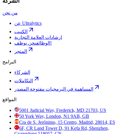
الشركة
من نحن
عن Ultralytics
الكتيب
إرشادات العلامة التجارية
نحن نوظف!
الوظائف
المتجر
البرامج
الشركاء
التكاملات
المساهمة في البرمجيات مفتوحة المصدر
المواقع
5001 Judicial Way, Frederick, MD 21703, US
50 York Way, London, N1 9AB, GB
Cra de S. Jerónimo, 15 Centro, Madrid, 28014, ES
6F, CR Land Tower D, 91 Kefa Rd, Shenzhen,
Guangdong 518057, CN