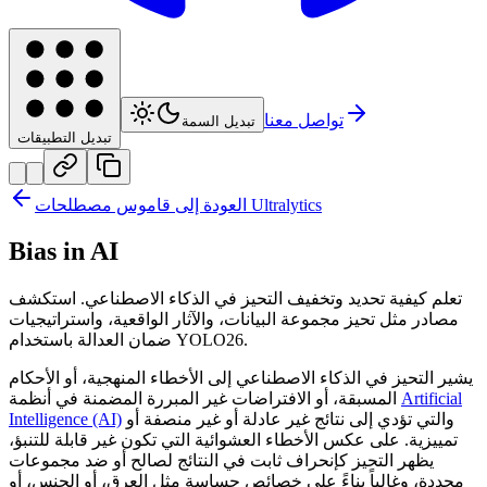
تواصل معنا
تبديل السمة
تبديل التطبيقات
العودة إلى قاموس مصطلحات Ultralytics
Bias in AI
تعلم كيفية تحديد وتخفيف التحيز في الذكاء الاصطناعي. استكشف
مصادر مثل تحيز مجموعة البيانات، والآثار الواقعية، واستراتيجيات
ضمان العدالة باستخدام YOLO26.
يشير التحيز في الذكاء الاصطناعي إلى الأخطاء المنهجية، أو الأحكام
Artificial
المسبقة، أو الافتراضات غير المبررة المضمنة في أنظمة
والتي تؤدي إلى نتائج غير عادلة أو غير منصفة أو
Intelligence (AI)
تمييزية. على عكس الأخطاء العشوائية التي تكون غير قابلة للتنبؤ،
يظهر التحيز كإنحراف ثابت في النتائج لصالح أو ضد مجموعات
محددة، وغالباً بناءً على خصائص حساسة مثل العرق، أو الجنس، أو