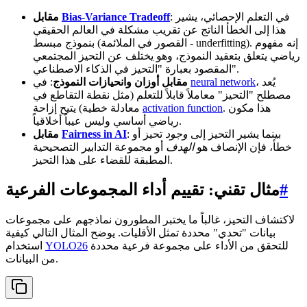
: في التعلم الإحصائي، يشير
Bias-Variance Tradeoff
مقابل
هذا إلى الخطأ الناتج عن تقريب مشكلة في العالم الحقيقي
بنموذج مبسط (القصور في الملائمة - underfitting). إنه مفهوم
رياضي يتعلق بتعقيد النموذج، وهو يختلف عن التحيز المجتمعي
المقصود بعبارة "التحيز في الذكاء الاصطناعي".
، يُعد
neural network
: في
مقابل أوزان وانحيازات النموذج
مصطلح "التحيز" معاملاً قابلاً للتعلم (مثل نقطة التقاطع في
. هذا مكون
activation function
معادلة خطية) يتيح إزاحة
رياضي أساسي وليس عيباً أخلاقياً.
: بينما يشير التحيز إلى
وجود
تحيز أو
Fairness in AI
مقابل
خطأ، فإن الإنصاف هو
الهدف
أو مجموعة التدابير التصحيحية
المطبقة للقضاء على هذا التحيز.
#
مثال تقني: تقييم أداء المجموعات الفرعية
لاكتشاف التحيز، غالباً ما يختبر المطورون نماذجهم على مجموعات
بيانات "تحدي" محددة تمثل الأقليات. يوضح المثال التالي كيفية
للتحقق من الأداء على مجموعة فرعية محددة
YOLO26
استخدام
من البيانات.