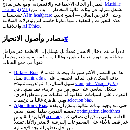
Machine
العمر، أو الحالة الاجتماعية والاقتصادية. ومع نشر نماذج
بشكل متزايد في بيئات عالية المخاطر — بدءاً من
Learning (ML)
وحتى الإقراض المالي — أصبح تحديد
AI in healthcare
تشخيصات
هذه التحيزات والتخفيف منها مكوناً حاسماً لبروتوكولات السلامة
.
AI Ethics
وأخلاقيات
#
مصادر وأصول الانحياز
نادراً ما يتم إدخال الانحياز عمداً؛ بل يتسلل إلى الأنظمة عبر مراحل
مختلفة من دورة حياة التطوير، وغالباً ما يعكس تفاوتات تاريخية أو
عيوباً في جمع البيانات.
: هذا هو المصدر الأكثر شيوعاً، ويحدث عندما لا
Dataset Bias
بدقة السكان في العالم الحقيقي. على
training data
تمثل
Computer Vision (CV)
سبيل المثال، إذا تم تدريب نموذج
بشكل أساسي على صور من دول غربية، فقد يفشل في
التعرف على السياقات الثقافية أو الكائنات من مناطق أخرى،
.
selection bias
وهي ظاهرة غالباً ما ترتبط بـ
: حتى مع وجود بيانات مثالية، يمكن أن يقدم
Algorithmic Bias
optimization algorithms
تصميم النموذج ظلماً. تعطي بعض
العامة، والتي يمكن أن تضحّي عن
accuracy
الأولوية لمقاييس
غير قصد بالأداء على المجموعات الفرعية الأصغر والأقل تمثيلاً
من أجل تعظيم النتيجة الإجمالية.