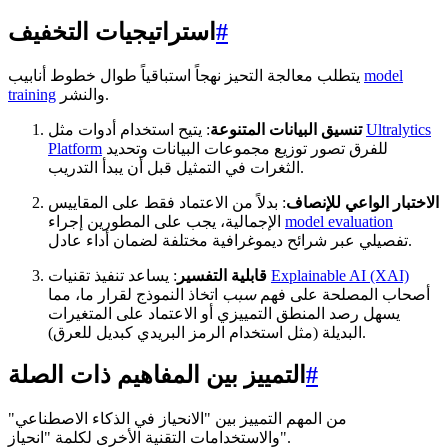
#
استراتيجيات التخفيف
model
يتطلب معالجة التحيز نهجاً استباقياً طوال خطوط أنابيب
والنشر.
training
Ultralytics
: يتيح استخدام أدوات مثل
تنسيق البيانات المتنوعة
للفرق تصور توزيع مجموعات البيانات وتحديد
Platform
الثغرات في التمثيل قبل أن يبدأ التدريب.
الاختبار الواعي للإنصاف
: بدلاً من الاعتماد فقط على المقاييس
model evaluation
الإجمالية، يجب على المطورين إجراء
تفصيلي عبر شرائح ديموغرافية مختلفة لضمان أداء عادل.
Explainable AI (XAI)
: يساعد تنفيذ تقنيات
قابلية التفسير
أصحاب المصلحة على فهم
سبب
اتخاذ النموذج لقرار ما، مما
يسهل رصد المنطق التمييزي أو الاعتماد على المتغيرات
البديلة (مثل استخدام الرمز البريدي كبديل للعرق).
#
التمييز بين المفاهيم ذات الصلة
من المهم التمييز بين "الانحياز في الذكاء الاصطناعي"
والاستخدامات التقنية الأخرى لكلمة "انحياز".