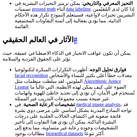
التحيز المعرفي والتاريخي
: يمكن ترميز التحيزات البشرية في
. إذا كان لدى المُقيّمين
data labeling
أثناء
ground truth
تسميات
البشريين تحيزات لاواعية، فسيتعلم النموذج تكرار هذه الأحكام
الذاتية، مما يؤدي بفعالية إلى أتمتة التفاوتات المجتمعية
القائمة.
#
الآثار في العالم الحقيقي
يمكن أن تكون عواقب الانحياز في الذكاء الاصطناعي عميقة، حيث
تؤثر على الحقوق الفردية والسلامة.
فوارق تحليل الوجه
: أظهرت التكرارات المبكرة لتكنولوجيا
معدلات خطأ أعلى بكثير للنساء والأشخاص
facial recognition
Algorithmic Justice
الملونين. لقد سلطت منظمات مثل
الضوء على كيف يمكن لهذه الأنظمة، التي غالباً ما
League
تُستخدَم في الأمان، أن تؤدي إلى تحديد خاطئ للهوية واتهامات
غير صيحة بسبب مجموعات التدريب غير الممثلة.
، قد
medical image analysis
: في
تشخيصات الرعاية الصحية
تواجه النماذج المدربة بشكل أساسي على مرضى ذوي بشرة
فاتحة صعوبة في اكتشاف الحالات الجلدية على درجات
البشرة الداكنة. يمكن أن يؤدي هذا التفاوت إلى تأخير
التشخيصات وجودة رعاية غير متساوية، مما يدفع إلى
أكثر تنوعاً.
biomedical datasets
مطالبات بوجود