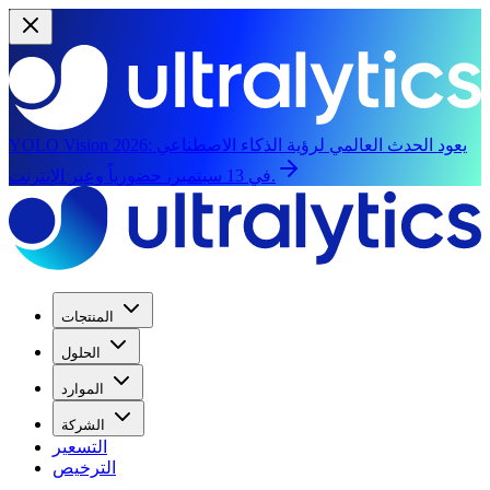
يعود الحدث العالمي لرؤية الذكاء الاصطناعي
YOLO Vision 2026:
في 13 سبتمبر، حضورياً وعبر الإنترنت.
المنتجات
الحلول
الموارد
الشركة
التسعير
الترخيص