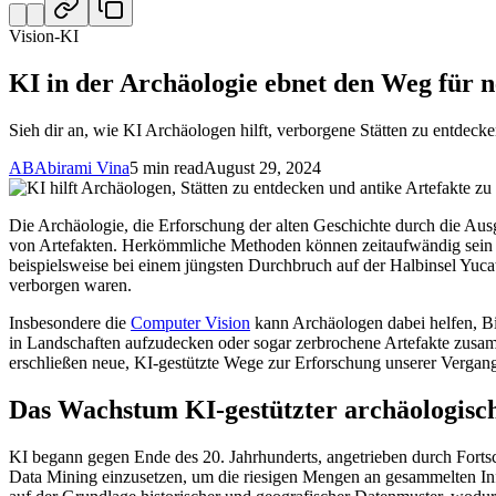
Vision-KI
KI in der Archäologie ebnet den Weg für 
Sieh dir an, wie KI Archäologen hilft, verborgene Stätten zu entdecke
AB
Abirami Vina
5 min read
August 29, 2024
Die Archäologie, die Erforschung der alten Geschichte durch die Aus
von Artefakten. Herkömmliche Methoden können zeitaufwändig sein un
beispielsweise bei einem jüngsten Durchbruch auf der Halbinsel Yuc
verborgen waren.
Insbesondere die
Computer Vision
kann Archäologen dabei helfen, Bi
in Landschaften aufzudecken oder sogar zerbrochene Artefakte zusa
erschließen neue, KI-gestützte Wege zur Erforschung unserer Vergangenh
Das Wachstum KI-gestützter archäologisc
KI begann gegen Ende des 20. Jahrhunderts, angetrieben durch Fortsc
Data Mining einzusetzen, um die riesigen Mengen an gesammelten Inf