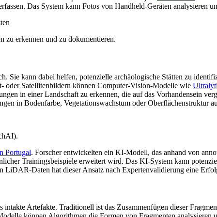
 erfassen. Das System kann Fotos von Handheld-Geräten analysieren und
en zu erkennen und zu dokumentieren.
ch. Sie kann dabei helfen, potenzielle archäologische Stätten zu identi
ft- oder Satellitenbildern können Computer-Vision-Modelle wie
Ultral
rungen in einer Landschaft zu erkennen, die auf das Vorhandensein ve
ngen in Bodenfarbe, Vegetationswachstum oder Oberflächenstruktur auf
chAI).
n Portugal
. Forscher entwickelten ein KI-Modell, das anhand von ann
hnlicher Trainingsbeispiele erweitert wird. Das KI-System kann potenzi
n LiDAR-Daten hat dieser Ansatz nach Expertenvalidierung eine Erfol
 intakte Artefakte. Traditionell ist das Zusammenfügen dieser Fragmen
3D-Modelle können Algorithmen die Formen von Fragmenten analysieren u