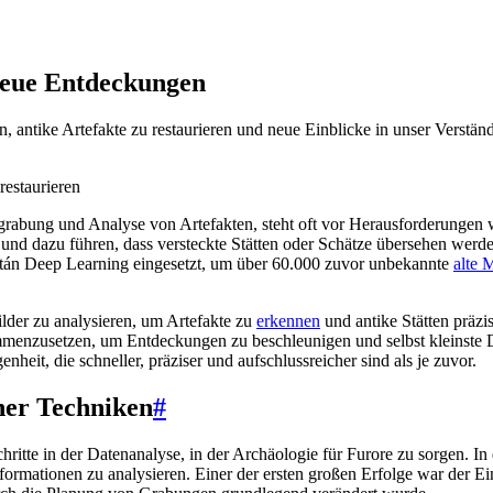
neue Entdeckungen
n, antike Artefakte zu restaurieren und neue Einblicke in unser Verstä
grabung und Analyse von Artefakten, steht oft vor Herausforderungen 
d dazu führen, dass versteckte Stätten oder Schätze übersehen werden.
atán Deep Learning eingesetzt, um über 60.000 zuvor unbekannte
alte 
lder zu analysieren, um Artefakte zu
erkennen
und antike Stätten präzi
mmenzusetzen, um Entdeckungen zu beschleunigen und selbst kleinste 
eit, die schneller, präziser und aufschlussreicher sind als je zuvor.
her Techniken
#
hritte in der Datenanalyse, in der Archäologie für Furore zu sorgen. 
ormationen zu analysieren. Einer der ersten großen Erfolge war der E