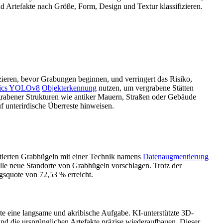
 Artefakte nach Größe, Form, Design und Textur klassifizieren.
fizieren, bevor Grabungen beginnen, und verringert das Risiko,
ytics YOLOv8
Objekterkennung
nutzen, um vergrabene Stätten
rgrabener Strukturen wie antiker Mauern, Straßen oder Gebäude
 unterirdische Überreste hinweisen.
otierten Grabhügeln mit einer Technik namens
Datenaugmentierung
elle neue Standorte von Grabhügeln vorschlagen. Trotz der
gsquote von 72,53 % erreicht.
te eine langsame und akribische Aufgabe. KI-unterstützte 3D-
nd die ursprünglichen Artefakte präzise wiederaufbauen. Dieser