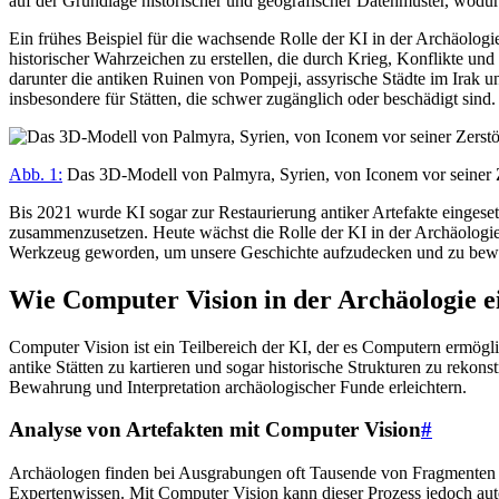
auf der Grundlage historischer und geografischer Datenmuster, wod
Ein frühes Beispiel für die wachsende Rolle der KI in der Archäologie
historischer Wahrzeichen zu erstellen, die durch Krieg, Konflikte u
darunter die antiken Ruinen von Pompeji, assyrische Städte im Irak 
insbesondere für Stätten, die schwer zugänglich oder beschädigt sind.
Abb. 1:
Das 3D-Modell von Palmyra, Syrien, von Iconem vor seiner 
Bis 2021 wurde KI sogar zur Restaurierung antiker Artefakte eingesetz
zusammenzusetzen. Heute wächst die Rolle der KI in der Archäologie w
Werkzeug geworden, um unsere Geschichte aufzudecken und zu bew
Wie Computer Vision in der Archäologie e
Computer Vision ist ein Teilbereich der KI, der es Computern ermöglic
antike Stätten zu kartieren und sogar historische Strukturen zu rek
Bewahrung und Interpretation archäologischer Funde erleichtern.
Analyse von Artefakten mit Computer Vision
#
Archäologen finden bei Ausgrabungen oft Tausende von Fragmenten wie
Expertenwissen. Mit Computer Vision kann dieser Prozess jedoch auto