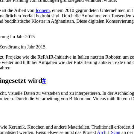
urch die Planung von Grabungen grundlegend verändert wurde.
 ist die Arbeit von
Iconem
, einem 2010 gegründeten Unternehmen mit S
nd natürlichen Verfall bedroht sind. Durch die Aufnahme von Tausenden 
und buddhistische Klöster in Afghanistan. Diese digitalen Konservieru
Zerstörung im Jahr 2015.
t. Projekte wie die RePAIR-Initiative in Italien nutzten Roboter, um z
eiter und hilft bei Aufgaben wie der Entzifferung antiker Texte und d
ahren.
ingesetzt wird
#
ht, visuelle Daten zu verstehen und zu interpretieren. In der Archäolog
onstruieren. Durch die Verarbeitung von Bildern und Videos mithilfe vo
 Keramik, Knochen und andere Materialien. Traditionell erfordert die 
matisiert werden. Beispielsweise nutzt das Projekt
Arch-I-Scan
an der