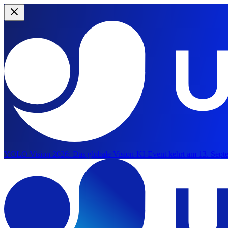
YOLO Vision 2026:
Das globale Vision-KI-Event kehrt am 13. Septe