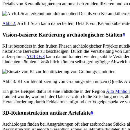
Details von Keramikfragmenten automatisch zu identifizieren und zu
Abb. 2:
Arch-I-Scan kann dabei helfen, Details von Keramiküberrest
Vision-basierte Kartierung archäologischer Stätten
#
KI ist besonders in den frühen Phasen archäologischer Projekte nützli
historische Bereiche zu beschädigen. Durch die Verarbeitung von Lu
aufzuspüren.
YOLOv8
kann darauf trainiert werden, subtile Verände
hindeuten könnten. Tatsächlich können selbst geringfügige Abweichu
Abb. 3. KI zur Identifizierung von Grabungsorten nutzen (Quelle: Ar
Ein gutes Beispiel dafür ist eine Fallstudie in der Region
Alto Minho i
trainiert wurde, wodurch der Datensatz durch die Erstellung neuer, ä
Herausforderung durch Fehlalarme aufgrund der Vogelperspektive vo
3D-Rekonstruktion antiker Artefakte
#
Archäologen finden bei Ausgrabungen oft eher zerbrochene Stücke als
Rekonstruktion ist jedoch wesentlich schneller. Mithilfe digitaler 