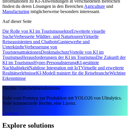
Informationen zu KI-Anwendungen in verschiedenen Bereichen
findest du deren Lösungen in den Bereichen
Agriculture
und
Manufacturing
möglicherweise besonders interessant.
Auf dieser Seite
Die Rolle von KI im Tourismussektor
Erweiterte visuelle
Suche
Verbesserte Wildtier- und Naturtouren
Virtuelle
Reiseassistenten und Chatbots
Gastgewerbe und
Unterkünfte
Verbesserung von
Touristenattraktionen
Denkmalschutz
Vorteile von KI im
Tourismus
Herausforderungen der KI im Tourismus
Die Zukunft der
KI im Tourismus
Hyper-Personalisierung
KI-gestützte
Nachhaltigkeit
Nahtlose Integration mit IoT
Virtuelle und erweiterte
Realitätserlebnisse
KI-Modell trainiert für die Reisebranche
Wichtige
Erkenntnisse
Flexible Unternehmenslizenzen
Gehe vom Prototyp zur Produktion mit YOLO26 von Ultralytics.
Volle kommerzielle Rechte, eine Lizenz.
Loslegen
Explore solutions