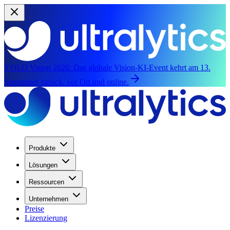
YOLO Vision 2026:
Das globale Vision-KI-Event kehrt am 13.
September zurück, vor Ort und online.
Produkte
Lösungen
Ressourcen
Unternehmen
Preise
Lizenzierung