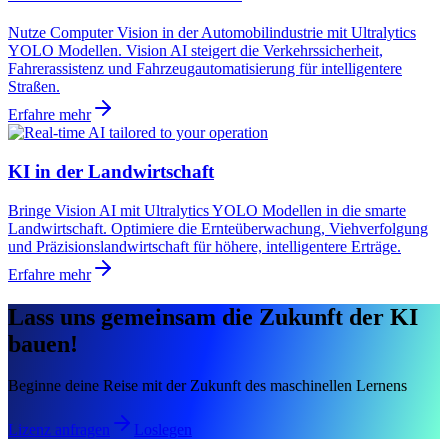
Nutze Computer Vision in der Automobilindustrie mit Ultralytics
YOLO Modellen. Vision AI steigert die Verkehrssicherheit,
Fahrerassistenz und Fahrzeugautomatisierung für intelligentere
Straßen.
Erfahre mehr
KI in der Landwirtschaft
Bringe Vision AI mit Ultralytics YOLO Modellen in die smarte
Landwirtschaft. Optimiere die Ernteüberwachung, Viehverfolgung
und Präzisionslandwirtschaft für höhere, intelligentere Erträge.
Erfahre mehr
Lass uns gemeinsam die Zukunft der KI
bauen!
Beginne deine Reise mit der Zukunft des maschinellen Lernens
Lizenz anfragen
Loslegen