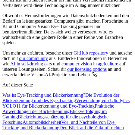
Verhaltens wird diese Technologie im Alltag immer nützlicher.
Obwohl es Herausforderungen wie Datenschutzbedenken und den
Bedarf an leistungsstarken Computern gibt, machen Fortschritte in
KI und Computer Vision Eye-Tracking genauer und
benutzerfreundlicher. Da es sich weiter verbessert, wird es
wahrscheinlich eine größere Rolle in einer Reihe von Branchen
spielen.
Um mehr zu erfahren, besuche unser
GitHub repository
und tausche
dich mit
our community
aus. Entdecke Innovationen in Bereichen
wie
AI in self-driving cars
und
computer vision in agriculture
auf
unseren Lösungsseiten. Schau dir
our licensing options
an und
erwecke deine Vision-AI-Projekte zum Leben. 🚀
Auf dieser Seite
Was ist Eye-Tracking und Blickerkennung?
Die Evolution der
Blickerkennung und des Eye-Tracking
Verwendung von Ultralytics
YOLO11 für Blickerkennung und Eye-Tracking
Praktische
Anwendungen der Blickerkennung
Blickverfolgung im
Gaming
Blickrichtungsschätzung für die psychologische
Forschung
Automobilsicherheit
Vor- und Nachteile von Eye-
Tracking und Blickerkennung
Den Blick auf die Zukunft richten