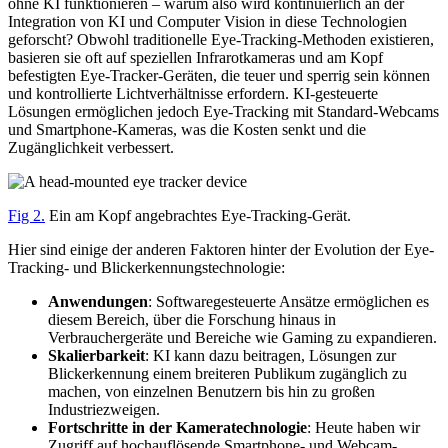
ohne KI funktionieren – warum also wird kontinuierlich an der
Integration von KI und Computer Vision in diese Technologien
geforscht? Obwohl traditionelle Eye-Tracking-Methoden existieren,
basieren sie oft auf speziellen Infrarotkameras und am Kopf
befestigten Eye-Tracker-Geräten, die teuer und sperrig sein können
und kontrollierte Lichtverhältnisse erfordern. KI-gesteuerte
Lösungen ermöglichen jedoch Eye-Tracking mit Standard-Webcams
und Smartphone-Kameras, was die Kosten senkt und die
Zugänglichkeit verbessert.
Fig 2.
Ein am Kopf angebrachtes Eye-Tracking-Gerät.
Hier sind einige der anderen Faktoren hinter der Evolution der Eye-
Tracking- und Blickerkennungstechnologie:
Anwendungen
: Softwaregesteuerte Ansätze ermöglichen es
diesem Bereich, über die Forschung hinaus in
Verbrauchergeräte und Bereiche wie Gaming zu expandieren.
Skalierbarkeit
: KI kann dazu beitragen, Lösungen zur
Blickerkennung einem breiteren Publikum zugänglich zu
machen, von einzelnen Benutzern bis hin zu großen
Industriezweigen.
Fortschritte in der Kameratechnologie
: Heute haben wir
Zugriff auf hochauflösende Smartphone- und Webcam-