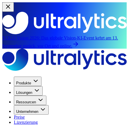
YOLO Vision 2026:
Das globale Vision-KI-Event kehrt am 13.
September zurück, vor Ort und online.
Produkte
Lösungen
Ressourcen
Unternehmen
Preise
Lizenzierung