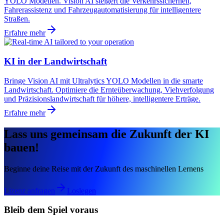
YOLO Modellen. Vision AI steigert die Verkehrssicherheit,
Fahrerassistenz und Fahrzeugautomatisierung für intelligentere
Straßen.
Erfahre mehr
KI in der Landwirtschaft
Bringe Vision AI mit Ultralytics YOLO Modellen in die smarte
Landwirtschaft. Optimiere die Ernteüberwachung, Viehverfolgung
und Präzisionslandwirtschaft für höhere, intelligentere Erträge.
Erfahre mehr
Lass uns gemeinsam die Zukunft der KI
bauen!
Beginne deine Reise mit der Zukunft des maschinellen Lernens
Lizenz anfragen
Loslegen
Bleib dem Spiel voraus