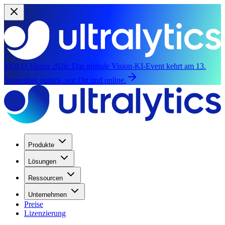
YOLO Vision 2026:
Das globale Vision-KI-Event kehrt am 13.
September zurück, vor Ort und online.
Produkte
Lösungen
Ressourcen
Unternehmen
Preise
Lizenzierung