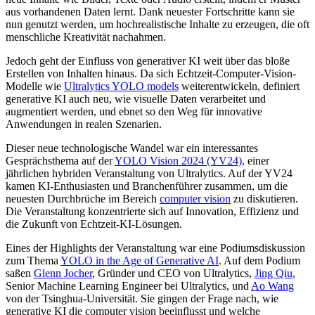
aus vorhandenen Daten lernt. Dank neuester Fortschritte kann sie
nun genutzt werden, um hochrealistische Inhalte zu erzeugen, die oft
menschliche Kreativität nachahmen.
Jedoch geht der Einfluss von generativer KI weit über das bloße
Erstellen von Inhalten hinaus. Da sich Echtzeit-Computer-Vision-
Modelle wie
Ultralytics YOLO models
weiterentwickeln, definiert
generative KI auch neu, wie visuelle Daten verarbeitet und
augmentiert werden, und ebnet so den Weg für innovative
Anwendungen in realen Szenarien.
Dieser neue technologische Wandel war ein interessantes
Gesprächsthema auf der
YOLO Vision 2024 (YV24),
einer
jährlichen hybriden Veranstaltung von Ultralytics. Auf der YV24
kamen KI-Enthusiasten und Branchenführer zusammen, um die
neuesten Durchbrüche im Bereich
computer vision
zu diskutieren.
Die Veranstaltung konzentrierte sich auf Innovation, Effizienz und
die Zukunft von Echtzeit-KI-Lösungen.
Eines der Highlights der Veranstaltung war eine Podiumsdiskussion
zum Thema
YOLO in the Age of Generative AI
. Auf dem Podium
saßen
Glenn Jocher
, Gründer und CEO von Ultralytics,
Jing Qiu
,
Senior Machine Learning Engineer bei Ultralytics, und
Ao Wang
von der Tsinghua-Universität. Sie gingen der Frage nach, wie
generative KI die computer vision beeinflusst und welche