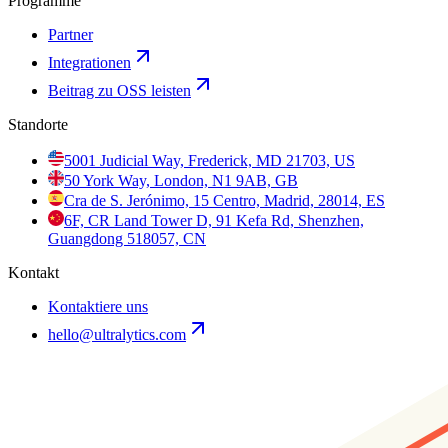
Programme
Partner
Integrationen
Beitrag zu OSS leisten
Standorte
5001 Judicial Way, Frederick, MD 21703, US
50 York Way, London, N1 9AB, GB
Cra de S. Jerónimo, 15 Centro, Madrid, 28014, ES
6F, CR Land Tower D, 91 Kefa Rd, Shenzhen,
Guangdong 518057, CN
Kontakt
Kontaktiere uns
hello@ultralytics.com