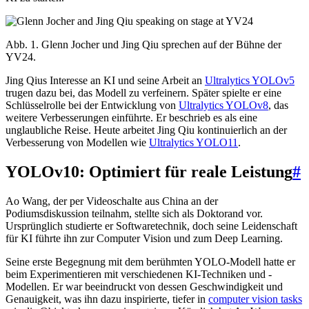
Abb. 1. Glenn Jocher und Jing Qiu sprechen auf der Bühne der
YV24.
Jing Qius Interesse an KI und seine Arbeit an
Ultralytics YOLOv5
trugen dazu bei, das Modell zu verfeinern. Später spielte er eine
Schlüsselrolle bei der Entwicklung von
Ultralytics YOLOv8
, das
weitere Verbesserungen einführte. Er beschrieb es als eine
unglaubliche Reise. Heute arbeitet Jing Qiu kontinuierlich an der
Verbesserung von Modellen wie
Ultralytics YOLO11
.
YOLOv10: Optimiert für reale Leistung
#
Ao Wang, der per Videoschalte aus China an der
Podiumsdiskussion teilnahm, stellte sich als Doktorand vor.
Ursprünglich studierte er Softwaretechnik, doch seine Leidenschaft
für KI führte ihn zur Computer Vision und zum Deep Learning.
Seine erste Begegnung mit dem berühmten YOLO-Modell hatte er
beim Experimentieren mit verschiedenen KI-Techniken und -
Modellen. Er war beeindruckt von dessen Geschwindigkeit und
Genauigkeit, was ihn dazu inspirierte, tiefer in
computer vision tasks