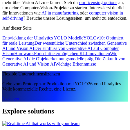
mehr über Vision AI zu erfahren. Sieh dir
our licensing options
an,
um deine Computer-Vision-Projekte zu starten. Interessierst du dich
für Innovationen wie
AI in manufacturing
oder
computer vision in
self-driving
? Besuche unsere Lösungsseiten, um mehr zu entdecken.
Auf dieser Seite
Entwicklung der Ultralytics YOLO Modelle
YOLOv10: Optimiert
für reale Leistung
Der wesentliche Unterschied zwischen Generative
AI und Vision AI
Der Einfluss von Generative AI auf Computer
Vision
Hardware-Fortschritte ermöglichen KI-Innovationen
Wie
Generative AI die Objekterkennungsmodelle prägt
Die Zukunft von
Generative AI und Vision AI
Wichtige Erkenntnisse
Flexible Unternehmenslizenzen
Gehe vom Prototyp zur Produktion mit YOLO26 von Ultralytics.
Volle kommerzielle Rechte, eine Lizenz.
Loslegen
Explore solutions