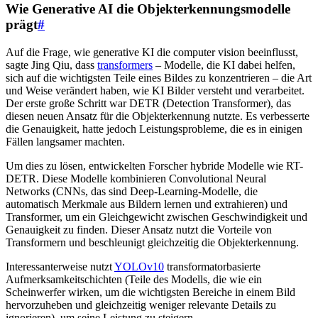
Wie Generative AI die Objekterkennungsmodelle
prägt
#
Auf die Frage, wie generative KI die computer vision beeinflusst,
sagte Jing Qiu, dass
transformers
– Modelle, die KI dabei helfen,
sich auf die wichtigsten Teile eines Bildes zu konzentrieren – die Art
und Weise verändert haben, wie KI Bilder versteht und verarbeitet.
Der erste große Schritt war DETR (Detection Transformer), das
diesen neuen Ansatz für die Objekterkennung nutzte. Es verbesserte
die Genauigkeit, hatte jedoch Leistungsprobleme, die es in einigen
Fällen langsamer machten.
Um dies zu lösen, entwickelten Forscher hybride Modelle wie RT-
DETR. Diese Modelle kombinieren Convolutional Neural
Networks (CNNs, das sind Deep-Learning-Modelle, die
automatisch Merkmale aus Bildern lernen und extrahieren) und
Transformer, um ein Gleichgewicht zwischen Geschwindigkeit und
Genauigkeit zu finden. Dieser Ansatz nutzt die Vorteile von
Transformern und beschleunigt gleichzeitig die Objekterkennung.
Interessanterweise nutzt
YOLOv10
transformatorbasierte
Aufmerksamkeitschichten (Teile des Modells, die wie ein
Scheinwerfer wirken, um die wichtigsten Bereiche in einem Bild
hervorzuheben und gleichzeitig weniger relevante Details zu
ignorieren), um seine Leistung zu steigern.