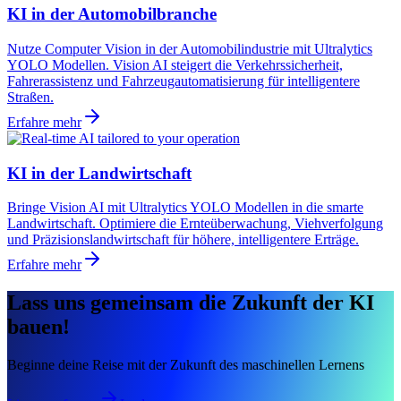
KI in der Automobilbranche
Nutze Computer Vision in der Automobilindustrie mit Ultralytics
YOLO Modellen. Vision AI steigert die Verkehrssicherheit,
Fahrerassistenz und Fahrzeugautomatisierung für intelligentere
Straßen.
Erfahre mehr
KI in der Landwirtschaft
Bringe Vision AI mit Ultralytics YOLO Modellen in die smarte
Landwirtschaft. Optimiere die Ernteüberwachung, Viehverfolgung
und Präzisionslandwirtschaft für höhere, intelligentere Erträge.
Erfahre mehr
Lass uns gemeinsam die Zukunft der KI
bauen!
Beginne deine Reise mit der Zukunft des maschinellen Lernens