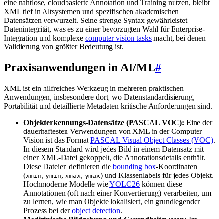
eine nahtlose, cloudbasierte Annotation und Training nutzen, bleibt
XML tief in Altsystemen und spezifischen akademischen
Datensätzen verwurzelt. Seine strenge Syntax gewährleistet
Datenintegrität, was es zu einer bevorzugten Wahl für Enterprise-
Integration und komplexe
computer vision tasks
macht, bei denen
Validierung von größter Bedeutung ist.
Praxisanwendungen in AI/ML
#
XML ist ein hilfreiches Werkzeug in mehreren praktischen
Anwendungen, insbesondere dort, wo Datenstandardisierung,
Portabilität und detaillierte Metadaten kritische Anforderungen sind.
Objekterkennungs-Datensätze (PASCAL VOC):
Eine der
dauerhaftesten Verwendungen von XML in der Computer
Vision ist das Format
PASCAL Visual Object Classes (VOC)
.
In diesem Standard wird jedes Bild in einem Datensatz mit
einer XML-Datei gekoppelt, die Annotationsdetails enthält.
Diese Dateien definieren die
bounding box
-Koordinaten
(
,
,
,
) und Klassenlabels für jedes Objekt.
xmin
ymin
xmax
ymax
Hochmoderne Modelle wie
YOLO26
können diese
Annotationen (oft nach einer Konvertierung) verarbeiten, um
zu lernen, wie man Objekte lokalisiert, ein grundlegender
Prozess bei der
object detection
.