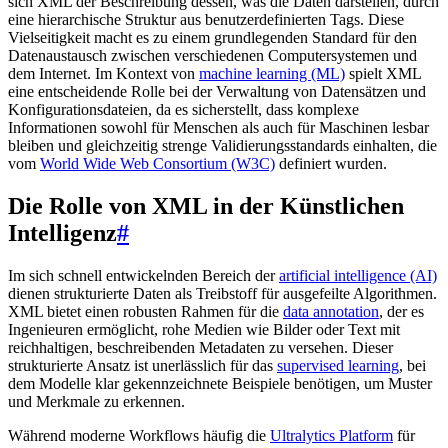
sich XML der Beschreibung dessen, was die Daten darstellen, durch
eine hierarchische Struktur aus benutzerdefinierten Tags. Diese
Vielseitigkeit macht es zu einem grundlegenden Standard für den
Datenaustausch zwischen verschiedenen Computersystemen und
dem Internet. Im Kontext von
machine learning (ML)
spielt XML
eine entscheidende Rolle bei der Verwaltung von Datensätzen und
Konfigurationsdateien, da es sicherstellt, dass komplexe
Informationen sowohl für Menschen als auch für Maschinen lesbar
bleiben und gleichzeitig strenge Validierungsstandards einhalten, die
vom
World Wide Web Consortium (W3C)
definiert wurden.
Die Rolle von XML in der Künstlichen
Intelligenz
#
Im sich schnell entwickelnden Bereich der
artificial intelligence (AI)
dienen strukturierte Daten als Treibstoff für ausgefeilte Algorithmen.
XML bietet einen robusten Rahmen für die
data annotation
, der es
Ingenieuren ermöglicht, rohe Medien wie Bilder oder Text mit
reichhaltigen, beschreibenden Metadaten zu versehen. Dieser
strukturierte Ansatz ist unerlässlich für das
supervised learning
, bei
dem Modelle klar gekennzeichnete Beispiele benötigen, um Muster
und Merkmale zu erkennen.
Während moderne Workflows häufig die
Ultralytics Platform
für