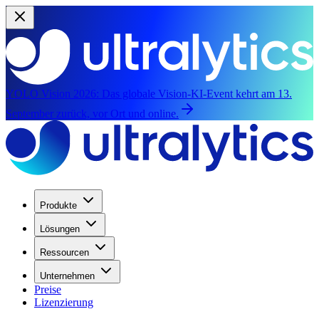
YOLO Vision 2026:
Das globale Vision-KI-Event kehrt am 13.
September zurück, vor Ort und online.
Produkte
Lösungen
Ressourcen
Unternehmen
Preise
Lizenzierung