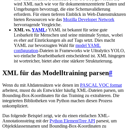
wird XML nach wie vor für dokumentenzentrierte Daten und
Umgebungen bevorzugt, die eine Schemavalidierung
erfordern. Für einen tieferen Einblick in Web-Datenstrukturen
bieten Ressourcen wie das
Mozilla Developer Network
hervorragende Vergleiche.
XML vs.
YAML
:
YAML ist bekannt für seine gute
Lesbarkeit für Menschen und seine minimale Syntax, wobei
es eher auf Einrückungen als auf Tags setzt. Dies macht
YAML zur bevorzugten Wahl für
model YAML
configuration
-Dateien in Frameworks wie Ultralytics YOLO,
wo einfache Bearbeitbarkeit entscheidend ist. XML hingegen
ist wortreicher, bietet aber eine stärkere Strukturierung.
XML für das Modelltraining parsen
#
Wenn du mit Altdatensätzen wie denen im
PASCAL VOC format
arbeitest, musst du als Entwickler häufig XML-Dateien parsen, um
Bounding-Box-Koordinaten für das Training zu extrahieren. Die
integrierten Bibliotheken von Python machen diesen Prozess
unkompliziert.
Das folgende Beispiel zeigt, wie du einen einfachen XML-
Annotationsstring mit der
Python ElementTree API
parsest, um
Objektklassennamen und Bounding-Box-Koordinaten zu