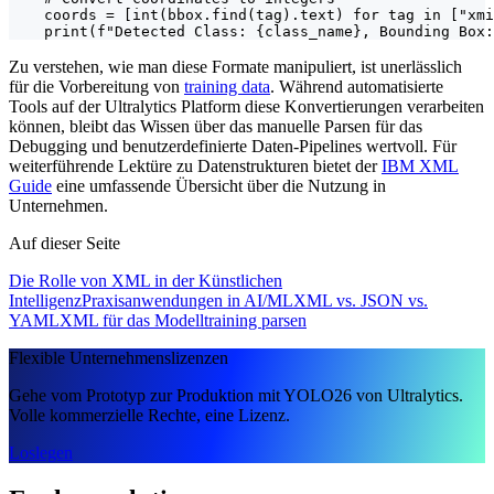
    coords = [int(bbox.find(tag).text) for tag in ["xmi
    print(f"Detected Class: {class_name}, Bounding Box:
Zu verstehen, wie man diese Formate manipuliert, ist unerlässlich
für die Vorbereitung von
training data
. Während automatisierte
Tools auf der Ultralytics Platform diese Konvertierungen verarbeiten
können, bleibt das Wissen über das manuelle Parsen für das
Debugging und benutzerdefinierte Daten-Pipelines wertvoll. Für
weiterführende Lektüre zu Datenstrukturen bietet der
IBM XML
Guide
eine umfassende Übersicht über die Nutzung in
Unternehmen.
Auf dieser Seite
Die Rolle von XML in der Künstlichen
Intelligenz
Praxisanwendungen in AI/ML
XML vs. JSON vs.
YAML
XML für das Modelltraining parsen
Flexible Unternehmenslizenzen
Gehe vom Prototyp zur Produktion mit YOLO26 von Ultralytics.
Volle kommerzielle Rechte, eine Lizenz.
Loslegen