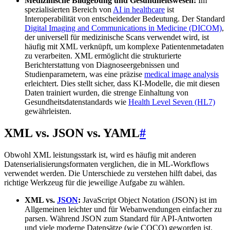
Medizinische Bildgebung und Gesundheitswesen:
Im
spezialisierten Bereich von
AI in healthcare
ist
Interoperabilität von entscheidender Bedeutung. Der Standard
Digital Imaging and Communications in Medicine (DICOM)
,
der universell für medizinische Scans verwendet wird, ist
häufig mit XML verknüpft, um komplexe Patientenmetadaten
zu verarbeiten. XML ermöglicht die strukturierte
Berichterstattung von Diagnoseergebnissen und
Studienparametern, was eine präzise
medical image analysis
erleichtert. Dies stellt sicher, dass KI-Modelle, die mit diesen
Daten trainiert wurden, die strenge Einhaltung von
Gesundheitsdatenstandards wie
Health Level Seven (HL7)
gewährleisten.
XML vs. JSON vs. YAML
#
Obwohl XML leistungsstark ist, wird es häufig mit anderen
Datenserialisierungsformaten verglichen, die in ML-Workflows
verwendet werden. Die Unterschiede zu verstehen hilft dabei, das
richtige Werkzeug für die jeweilige Aufgabe zu wählen.
XML vs.
JSON
:
JavaScript Object Notation (JSON) ist im
Allgemeinen leichter und für Webanwendungen einfacher zu
parsen. Während JSON zum Standard für API-Antworten
und viele moderne Datensätze (wie COCO) geworden ist,