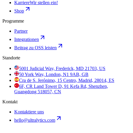
Karriere
Wir stellen ein!
Shop
Programme
Partner
Integrationen
Beitrag zu OSS leisten
Standorte
5001 Judicial Way, Frederick, MD 21703, US
50 York Way, London, N1 9AB, GB
Cra de S. Jerónimo, 15 Centro, Madrid, 28014, ES
6F, CR Land Tower D, 91 Kefa Rd, Shenzhen,
Guangdong 518057, CN
Kontakt
Kontaktiere uns
hello@ultralytics.com