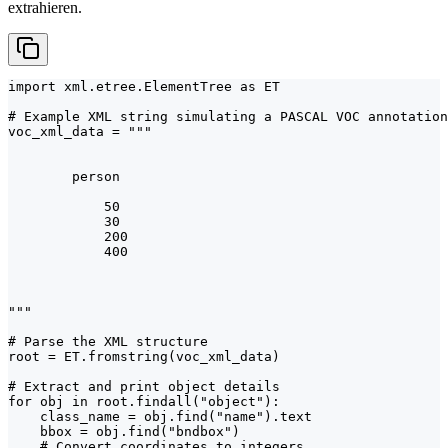
extrahieren.
import xml.etree.ElementTree as ET

# Example XML string simulating a PASCAL VOC annotation

voc_xml_data = """

        person

            50

            30

            200

            400

"""

# Parse the XML structure

root = ET.fromstring(voc_xml_data)

# Extract and print object details

for obj in root.findall("object"):

    class_name = obj.find("name").text

    bbox = obj.find("bndbox")

    # Convert coordinates to integers
