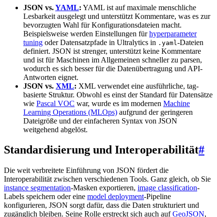
JSON vs.
YAML
:
YAML ist auf maximale menschliche
Lesbarkeit ausgelegt und unterstützt Kommentare, was es zur
bevorzugten Wahl für Konfigurationsdateien macht.
Beispielsweise werden Einstellungen für
hyperparameter
tuning
oder Datensatzpfade in Ultralytics in
-Dateien
.yaml
definiert. JSON ist strenger, unterstützt keine Kommentare
und ist für Maschinen im Allgemeinen schneller zu parsen,
wodurch es sich besser für die Datenübertragung und API-
Antworten eignet.
JSON vs.
XML
:
XML verwendet eine ausführliche, tag-
basierte Struktur. Obwohl es einst der Standard für Datensätze
wie
Pascal VOC
war, wurde es im modernen
Machine
Learning Operations (MLOps)
aufgrund der geringeren
Dateigröße und der einfacheren Syntax von JSON
weitgehend abgelöst.
Standardisierung und Interoperabilität
#
Die weit verbreitete Einführung von JSON fördert die
Interoperabilität zwischen verschiedenen Tools. Ganz gleich, ob Sie
instance segmentation
-Masken exportieren,
image classification
-
Labels speichern oder eine
model deployment
-Pipeline
konfigurieren, JSON sorgt dafür, dass die Daten strukturiert und
zugänglich bleiben. Seine Rolle erstreckt sich auch auf
GeoJSON
,