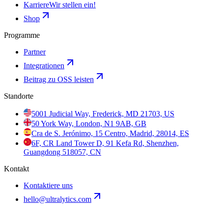
Karriere
Wir stellen ein!
Shop
Programme
Partner
Integrationen
Beitrag zu OSS leisten
Standorte
5001 Judicial Way, Frederick, MD 21703, US
50 York Way, London, N1 9AB, GB
Cra de S. Jerónimo, 15 Centro, Madrid, 28014, ES
6F, CR Land Tower D, 91 Kefa Rd, Shenzhen,
Guangdong 518057, CN
Kontakt
Kontaktiere uns
hello@ultralytics.com