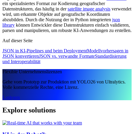
ein spezialisiertes Format zur Kodierung geografischer
Datenstrukturen, das häufig in der
satellite image analysis
verwendet
wird, um erkannte Objekte auf geografische Koordinaten
abzubilden. Durch die Nutzung der in Python integrierten
json
library
können Entwickler diese Datenstrukturen einfach validieren,
parsen und manipulieren, um robuste KI-Anwendungen zu erstellen.
Auf dieser Seite
JSON in KI-Pipelines und beim Deployment
Modellvorhersagen in
JSON konvertieren
JSON vs. verwandte Formate
Standardisierung
und Interoperabilität
Flexible Unternehmenslizenzen
Gehe vom Prototyp zur Produktion mit YOLO26 von Ultralytics.
Volle kommerzielle Rechte, eine Lizenz.
Loslegen
Explore solutions