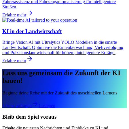
Fahrerassistenz und Fahrzeugautomatisierung für intelligentere
Straßen.
Erfahre mehr
KI in der Landwirtschaft
Bringe Vision AI mit Ultralytics YOLO Modellen in die smarte
Landwirtschaft. Optimiere die Ernteüberwachung, Viehverfolgung
und Präzisionslandwirtschaft für höhere, intelligentere Erträge.
Erfahre mehr
Lass uns gemeinsam die Zukunft der KI
bauen!
Beginne deine Reise mit der Zukunft des maschinellen Lernens
Lizenz anfragen
Loslegen
Bleib dem Spiel voraus
Erhalte die neuesten Nachrichten und Einblicke zu KI und