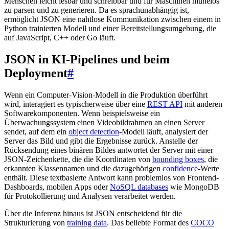
Menschen leicht lesbar und schreibbar und für Maschinen mühelos
zu parsen und zu generieren. Da es sprachunabhängig ist,
ermöglicht JSON eine nahtlose Kommunikation zwischen einem in
Python trainierten Modell und einer Bereitstellungsumgebung, die
auf JavaScript, C++ oder Go läuft.
JSON in KI-Pipelines und beim
Deployment
#
Wenn ein Computer-Vision-Modell in die Produktion überführt
wird, interagiert es typischerweise über eine
REST API
mit anderen
Softwarekomponenten. Wenn beispielsweise ein
Überwachungssystem einen Videobildrahmen an einen Server
sendet, auf dem ein
object detection
-Modell läuft, analysiert der
Server das Bild und gibt die Ergebnisse zurück. Anstelle der
Rücksendung eines binären Bildes antwortet der Server mit einer
JSON-Zeichenkette, die die Koordinaten von
bounding boxes
, die
erkannten Klassennamen und die dazugehörigen
confidence
-Werte
enthält. Diese textbasierte Antwort kann problemlos von Frontend-
Dashboards, mobilen Apps oder
NoSQL databases
wie MongoDB
für Protokollierung und Analysen verarbeitet werden.
Über die Inferenz hinaus ist JSON entscheidend für die
Strukturierung von
training data
. Das beliebte Format des
COCO