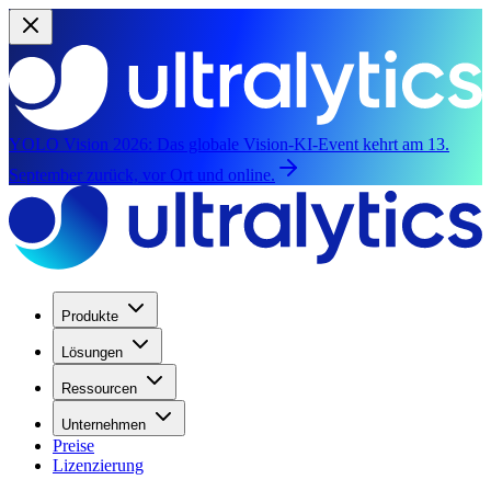
YOLO Vision 2026:
Das globale Vision-KI-Event kehrt am 13.
September zurück, vor Ort und online.
Produkte
Lösungen
Ressourcen
Unternehmen
Preise
Lizenzierung