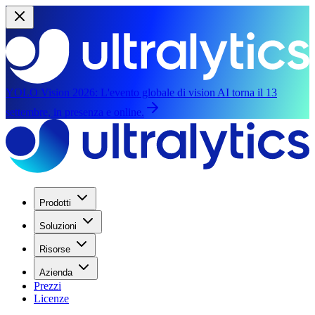
YOLO Vision 2026:
L'evento globale di vision AI torna il 13
settembre, in presenza e online.
Prodotti
Soluzioni
Risorse
Azienda
Prezzi
Licenze