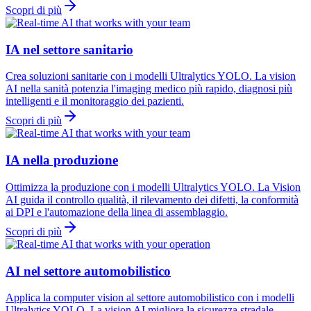
Scopri di più
IA nel settore sanitario
Crea soluzioni sanitarie con i modelli Ultralytics YOLO. La vision
AI nella sanità potenzia l'imaging medico più rapido, diagnosi più
intelligenti e il monitoraggio dei pazienti.
Scopri di più
IA nella produzione
Ottimizza la produzione con i modelli Ultralytics YOLO. La Vision
AI guida il controllo qualità, il rilevamento dei difetti, la conformità
ai DPI e l'automazione della linea di assemblaggio.
Scopri di più
AI nel settore automobilistico
Applica la computer vision al settore automobilistico con i modelli
Ultralytics YOLO. La vision AI migliora la sicurezza stradale,