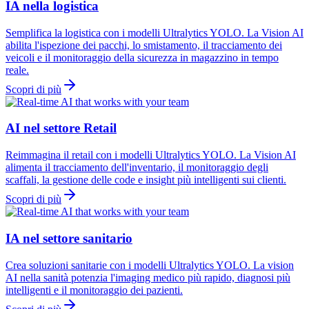
IA nella logistica
Semplifica la logistica con i modelli Ultralytics YOLO. La Vision AI
abilita l'ispezione dei pacchi, lo smistamento, il tracciamento dei
veicoli e il monitoraggio della sicurezza in magazzino in tempo
reale.
Scopri di più
AI nel settore Retail
Reimmagina il retail con i modelli Ultralytics YOLO. La Vision AI
alimenta il tracciamento dell'inventario, il monitoraggio degli
scaffali, la gestione delle code e insight più intelligenti sui clienti.
Scopri di più
IA nel settore sanitario
Crea soluzioni sanitarie con i modelli Ultralytics YOLO. La vision
AI nella sanità potenzia l'imaging medico più rapido, diagnosi più
intelligenti e il monitoraggio dei pazienti.