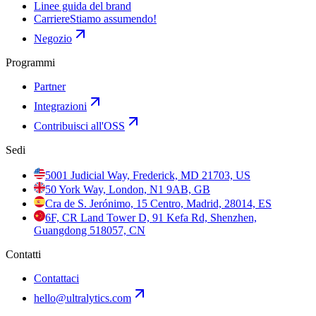
Linee guida del brand
Carriere
Stiamo assumendo!
Negozio
Programmi
Partner
Integrazioni
Contribuisci all'OSS
Sedi
5001 Judicial Way, Frederick, MD 21703, US
50 York Way, London, N1 9AB, GB
Cra de S. Jerónimo, 15 Centro, Madrid, 28014, ES
6F, CR Land Tower D, 91 Kefa Rd, Shenzhen,
Guangdong 518057, CN
Contatti
Contattaci
hello@ultralytics.com