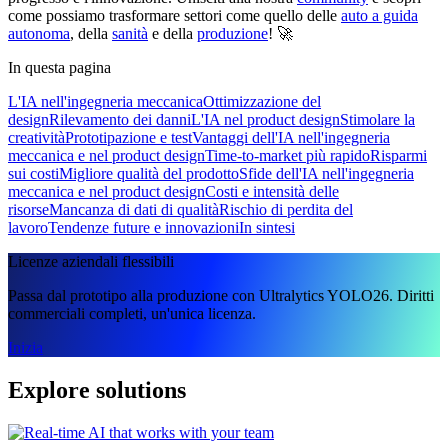
come possiamo trasformare settori come quello delle
auto a guida
autonoma
, della
sanità
e della
produzione
! 🚀
In questa pagina
L'IA nell'ingegneria meccanica
Ottimizzazione del
design
Rilevamento dei danni
L'IA nel product design
Stimolare la
creatività
Prototipazione e test
Vantaggi dell'IA nell'ingegneria
meccanica e nel product design
Time-to-market più rapido
Risparmi
sui costi
Migliore qualità del prodotto
Sfide dell'IA nell'ingegneria
meccanica e nel product design
Costi e intensità delle
risorse
Mancanza di dati di qualità
Rischio di perdita del
lavoro
Tendenze future e innovazioni
In sintesi
Licenze aziendali flessibili
Passa dal prototipo alla produzione con Ultralytics YOLO26. Diritti
commerciali completi, un'unica licenza.
Inizia
Explore solutions