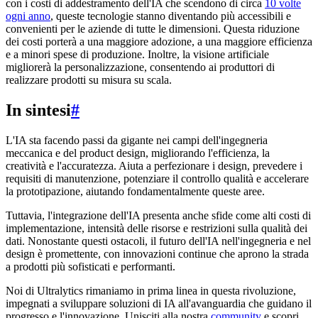
con i costi di addestramento dell'IA che scendono di circa
10 volte
ogni anno
, queste tecnologie stanno diventando più accessibili e
convenienti per le aziende di tutte le dimensioni. Questa riduzione
dei costi porterà a una maggiore adozione, a una maggiore efficienza
e a minori spese di produzione. Inoltre, la visione artificiale
migliorerà la personalizzazione, consentendo ai produttori di
realizzare prodotti su misura su scala.
In sintesi
#
L'IA sta facendo passi da gigante nei campi dell'ingegneria
meccanica e del product design, migliorando l'efficienza, la
creatività e l'accuratezza. Aiuta a perfezionare i design, prevedere i
requisiti di manutenzione, potenziare il controllo qualità e accelerare
la prototipazione, aiutando fondamentalmente queste aree.
Tuttavia, l'integrazione dell'IA presenta anche sfide come alti costi di
implementazione, intensità delle risorse e restrizioni sulla qualità dei
dati. Nonostante questi ostacoli, il futuro dell'IA nell'ingegneria e nel
design è promettente, con innovazioni continue che aprono la strada
a prodotti più sofisticati e performanti.
Noi di Ultralytics rimaniamo in prima linea in questa rivoluzione,
impegnati a sviluppare soluzioni di IA all'avanguardia che guidano il
progresso e l'innovazione. Unisciti alla nostra
community
e scopri