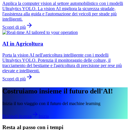
Applica la computer vision al settore automobilistico con i modelli
Ultralytics YOLO. La vision AI migliora la sicurezza stradale,
l'assistenza alla guida e l'automazione dei veicoli per strade più
intelligenti.
Scopri di più
AI in Agricoltura
Porta la vision AI nell'agricoltura intelligente con i modelli
Ultralytics YOLO. Potenzia il monitoraggio delle colture, il
tracciamento del bestiame e l'agricoltura di precisione per rese più
elevate e intelligenti.
Scopri di più
Costruiamo insieme il futuro dell'AI!
Inizia il tuo viaggio con il futuro del machine learning
Richiedi licenza
Inizia
Resta al passo con i tempi