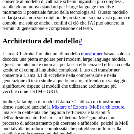
consente al modello di catturare schemi linguistici più complessi,
stabilendo un nuovo standard per i large language models e
mostrando il potenziale futuro della tecnologia AI. Questo modello
su larga scala non solo migliora le prestazioni su una vasta gamma di
compiti, ma spinge anche i confini di ciò che l'AI può ottenere in
termini di generazione e comprensione del testo.
Architettura del modello
#
Llama 3.1 sfrutta l'architettura di modello
transformer
basata solo su
decoder, una pietra angolare per i moderni large language models.
Questa architettura è rinomata per la sua efficienza ed efficacia nella
gestione di compiti linguistici complessi. L'uso dei transformer
consente a Llama 3.1 di eccellere nella comprensione e nella
generazione di testo simile a quello umano, offrendo un vantaggio
significativo rispetto ai modelli che utilizzano architetture più
vecchie come LSTM e GRU.
Inoltre, la famiglia di modelli Llama 3.1 utilizza un transformer
denso standard anziché la
Mixture of Experts (MoE) architecture
,
una scelta deliberata che migliora l'efficienza e la stabilità
dell'addestramento. Evitare l'architettura MoE garantisce un
processo di addestramento più coerente e affidabile, poiché la MoE
può talvolta introdurre complessità che potrebbero influire sulla
stabilità e sulle prestazioni del modello.