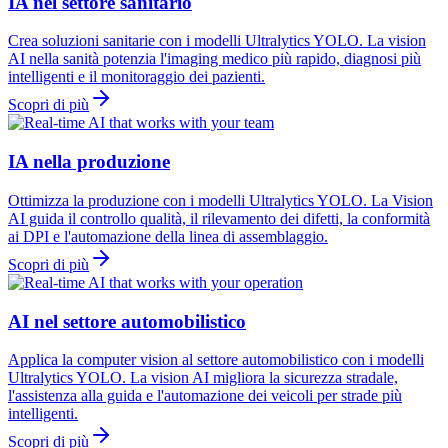
IA nel settore sanitario
Crea soluzioni sanitarie con i modelli Ultralytics YOLO. La vision
AI nella sanità potenzia l'imaging medico più rapido, diagnosi più
intelligenti e il monitoraggio dei pazienti.
Scopri di più
IA nella produzione
Ottimizza la produzione con i modelli Ultralytics YOLO. La Vision
AI guida il controllo qualità, il rilevamento dei difetti, la conformità
ai DPI e l'automazione della linea di assemblaggio.
Scopri di più
AI nel settore automobilistico
Applica la computer vision al settore automobilistico con i modelli
Ultralytics YOLO. La vision AI migliora la sicurezza stradale,
l'assistenza alla guida e l'automazione dei veicoli per strade più
intelligenti.
Scopri di più