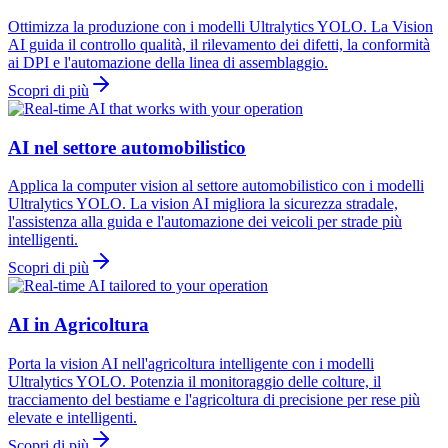
Ottimizza la produzione con i modelli Ultralytics YOLO. La Vision
AI guida il controllo qualità, il rilevamento dei difetti, la conformità
ai DPI e l'automazione della linea di assemblaggio.
Scopri di più
AI nel settore automobilistico
Applica la computer vision al settore automobilistico con i modelli
Ultralytics YOLO. La vision AI migliora la sicurezza stradale,
l'assistenza alla guida e l'automazione dei veicoli per strade più
intelligenti.
Scopri di più
AI in Agricoltura
Porta la vision AI nell'agricoltura intelligente con i modelli
Ultralytics YOLO. Potenzia il monitoraggio delle colture, il
tracciamento del bestiame e l'agricoltura di precisione per rese più
elevate e intelligenti.
Scopri di più