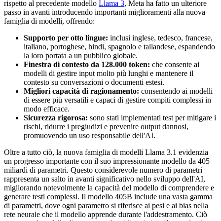
rispetto al precedente modello
Llama 3
, Meta ha fatto un ulteriore
passo in avanti introducendo importanti miglioramenti alla nuova
famiglia di modelli, offrendo:
Supporto per otto lingue:
inclusi inglese, tedesco, francese,
italiano, portoghese, hindi, spagnolo e tailandese, espandendo
la loro portata a un pubblico globale.
Finestra di contesto da 128.000 token:
che consente ai
modelli di gestire input molto più lunghi e mantenere il
contesto su conversazioni o documenti estesi.
Migliori capacità di ragionamento:
consentendo ai modelli
di essere più versatili e capaci di gestire compiti complessi in
modo efficace.
Sicurezza rigorosa:
sono stati implementati test per mitigare i
rischi, ridurre i pregiudizi e prevenire output dannosi,
promuovendo un uso responsabile dell'AI.
Oltre a tutto ciò, la nuova famiglia di modelli Llama 3.1 evidenzia
un progresso importante con il suo impressionante modello da 405
miliardi di parametri. Questo considerevole numero di parametri
rappresenta un salto in avanti significativo nello sviluppo dell'AI,
migliorando notevolmente la capacità del modello di comprendere e
generare testi complessi. Il modello 405B include una vasta gamma
di parametri, dove ogni parametro si riferisce ai pesi e ai bias nella
rete neurale che il modello apprende durante l'addestramento. Ciò