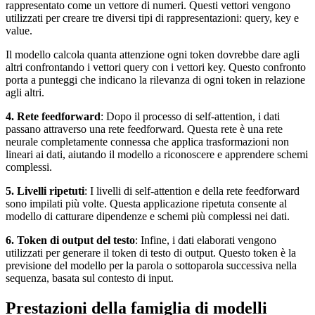
rappresentato come un vettore di numeri. Questi vettori vengono
utilizzati per creare tre diversi tipi di rappresentazioni: query, key e
value.
Il modello calcola quanta attenzione ogni token dovrebbe dare agli
altri confrontando i vettori query con i vettori key. Questo confronto
porta a punteggi che indicano la rilevanza di ogni token in relazione
agli altri.
4. Rete feedforward
: Dopo il processo di self-attention, i dati
passano attraverso una rete feedforward. Questa rete è una rete
neurale completamente connessa che applica trasformazioni non
lineari ai dati, aiutando il modello a riconoscere e apprendere schemi
complessi.
5. Livelli ripetuti
: I livelli di self-attention e della rete feedforward
sono impilati più volte. Questa applicazione ripetuta consente al
modello di catturare dipendenze e schemi più complessi nei dati.
6. Token di output del testo
: Infine, i dati elaborati vengono
utilizzati per generare il token di testo di output. Questo token è la
previsione del modello per la parola o sottoparola successiva nella
sequenza, basata sul contesto di input.
Prestazioni della famiglia di modelli