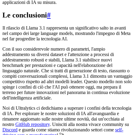
applicazioni di IA su misura.
Le conclusioni
#
Il rilascio di Llama 3.1 rappresenta un significativo salto in avanti
nel campo dei large language models, mostrando l'impegno di Meta
nel far progredire la tecnologia AI.
Con il suo considerevole numero di parametri, l'ampio
addestramento su diversi dataset e l'attenzione a processi di
addestramento robusti e stabili, Llama 3.1 stabilisce nuovi
benchmark per prestazioni e capacità nell'elaborazione del
linguaggio naturale. Che si tratti di generazione di testo, riassunto o
compiti conversazionali complessi, Llama 3.1 dimostra un vantaggio
competitivo rispetto ad altri modelli leader. Questo modello non solo
spinge i confini di ciò che l'AI può ottenere oggi, ma prepara il
terreno per future innovazioni nel panorama in continua evoluzione
dell'intelligenza artificiale.
Noi di Ultralytics ci dedichiamo a superare i confini della tecnologia
di IA. Per esplorare le nostre soluzioni di IA all'avanguardia e
rimanere aggiornato sulle nostre ultime novità, dai un'occhiata al
nostro
GitHub repository
. Unisciti alla nostra vivace community su
Discord
e guarda come stiamo rivoluzionando settori come
self-