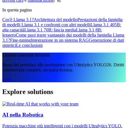
driving cars
e
manufacturing
! 🚀
In questa pagina
Cos'è Llama 3.1?
Architettura del modello
Prestazioni della famiglia
di modelli Llama 3.1 e confronti con altri modelli
Llama 3.1 405B:
alta capacità
Llama 3.1 70B: fascia media
Llama 3.1 8B:
leggero
Come puoi trarre vantaggio dai modelli della famiglia Llama
3.1?
Fine-tuning
Integrazione in un sistema RAG
Generazione di dati
sintetici
Le conclusioni
Licenze aziendali flessibili
Passa dal prototipo alla produzione con Ultralytics YOLO26. Diritti
commerciali completi, un'unica licenza.
Inizia
Explore solutions
AI nella Robotica
Potenzia macchine più intelligenti con i modelli Ultralytics YOLO.