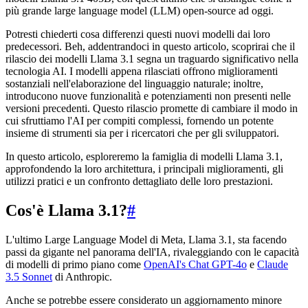
più grande large language model (LLM) open-source ad oggi.
Potresti chiederti cosa differenzi questi nuovi modelli dai loro
predecessori. Beh, addentrandoci in questo articolo, scoprirai che il
rilascio dei modelli Llama 3.1 segna un traguardo significativo nella
tecnologia AI. I modelli appena rilasciati offrono miglioramenti
sostanziali nell'elaborazione del linguaggio naturale; inoltre,
introducono nuove funzionalità e potenziamenti non presenti nelle
versioni precedenti. Questo rilascio promette di cambiare il modo in
cui sfruttiamo l'AI per compiti complessi, fornendo un potente
insieme di strumenti sia per i ricercatori che per gli sviluppatori.
In questo articolo, esploreremo la famiglia di modelli Llama 3.1,
approfondendo la loro architettura, i principali miglioramenti, gli
utilizzi pratici e un confronto dettagliato delle loro prestazioni.
Cos'è Llama 3.1?
#
L'ultimo Large Language Model di Meta, Llama 3.1, sta facendo
passi da gigante nel panorama dell'IA, rivaleggiando con le capacità
di modelli di primo piano come
OpenAI's Chat GPT-4o
e
Claude
3.5 Sonnet
di Anthropic.
Anche se potrebbe essere considerato un aggiornamento minore