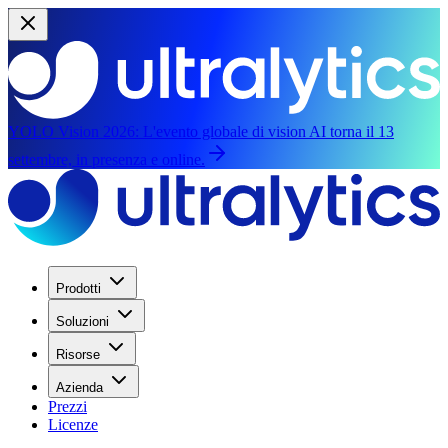
YOLO Vision 2026:
L'evento globale di vision AI torna il 13
settembre, in presenza e online.
Prodotti
Soluzioni
Risorse
Azienda
Prezzi
Licenze