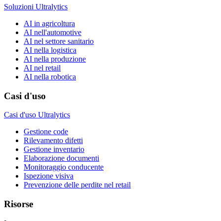
Soluzioni Ultralytics
AI in agricoltura
AI nell'automotive
AI nel settore sanitario
AI nella logistica
AI nella produzione
AI nel retail
AI nella robotica
Casi d'uso
Casi d'uso Ultralytics
Gestione code
Rilevamento difetti
Gestione inventario
Elaborazione documenti
Monitoraggio conducente
Ispezione visiva
Prevenzione delle perdite nel retail
Risorse