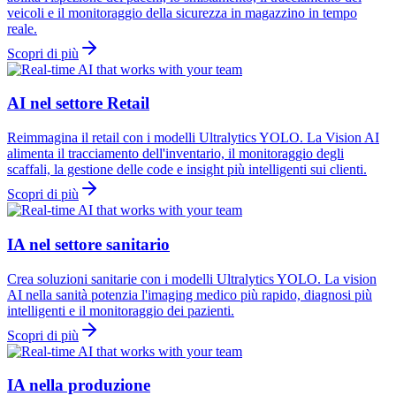
veicoli e il monitoraggio della sicurezza in magazzino in tempo
reale.
Scopri di più
AI nel settore Retail
Reimmagina il retail con i modelli Ultralytics YOLO. La Vision AI
alimenta il tracciamento dell'inventario, il monitoraggio degli
scaffali, la gestione delle code e insight più intelligenti sui clienti.
Scopri di più
IA nel settore sanitario
Crea soluzioni sanitarie con i modelli Ultralytics YOLO. La vision
AI nella sanità potenzia l'imaging medico più rapido, diagnosi più
intelligenti e il monitoraggio dei pazienti.
Scopri di più
IA nella produzione