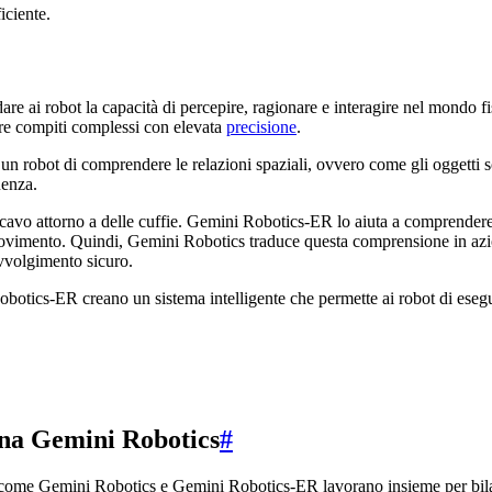
iciente.
re ai robot la capacità di percepire, ragionare e interagire nel mondo 
uire compiti complessi con elevata
precisione
.
 un robot di comprendere le relazioni spaziali, ovvero come gli oggetti
uenza.
o attorno a delle cuffie. Gemini Robotics-ER lo aiuta a comprendere la s
il movimento. Quindi, Gemini Robotics traduce questa comprensione in a
avvolgimento sicuro.
tics-ER creano un sistema intelligente che permette ai robot di eseguir
ona Gemini Robotics
#
ome Gemini Robotics e Gemini Robotics-ER lavorano insieme per bilanci