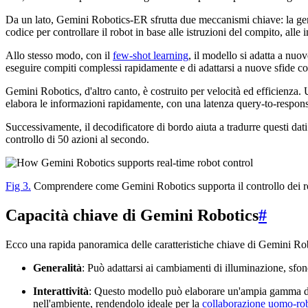
Da un lato, Gemini Robotics-ER sfrutta due meccanismi chiave: la gen
codice per controllare il robot in base alle istruzioni del compito, alle
Allo stesso modo, con il
few-shot learning
, il modello si adatta a nu
eseguire compiti complessi rapidamente e di adattarsi a nuove sfide co
Gemini Robotics, d'altro canto, è costruito per velocità ed efficienza
elabora le informazioni rapidamente, con una latenza query-to-respons
Successivamente, il decodificatore di bordo aiuta a tradurre questi dat
controllo di 50 azioni al secondo.
Fig 3.
Comprendere come Gemini Robotics supporta il controllo dei ro
Capacità chiave di Gemini Robotics
#
Ecco una rapida panoramica delle caratteristiche chiave di Gemini Ro
Generalità
: Può adattarsi ai cambiamenti di illuminazione, sf
Interattività
: Questo modello può elaborare un'ampia gamma di 
nell'ambiente, rendendolo ideale per la
collaborazione uomo-ro