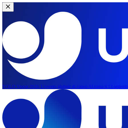
YOLO Vision 2026:
L'evento globale di vision AI torna il 13 settemb