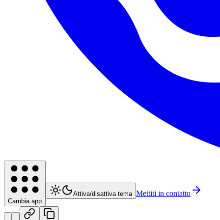
Mettiti in contatto
Attiva/disattiva tema
Cambia app