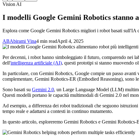
Vision AI
I modelli Google Gemini Robotics stanno al
Esplora come Google Gemini Robotics migliori i robot basati sull'IA co
AB
Abirami Vina
4 min read
April 4, 2025
Per decenni, i robot hanno simboleggiato il futuro, comparendo nei labora
dell'
intelligenza artificiale (AI)
, questi prototipi si stanno muovendo ol
In particolare, con Gemini Robotics, Google compie un passo avanti ve
complementare, Gemini Robotics-ER (Embodied Reasoning), sono le
Sono basati su
Gemini 2.0
, un Large Language Model (LLM) multimodale 
Questi modelli portano le capacità multimodali di Gemini 2.0 nel mondo f
Ad esempio, a differenza dei robot tradizionali che seguono istruzioni 
tempo reale e adattarsi a contesti in continuo mutamento.
In questo articolo, esploreremo Gemini Robotics e Gemini Robotics-ER