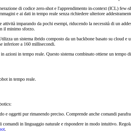
erazione di codice zero-shot e l'apprendimento in-context (ICL) few-sh
 immagini e ai dati in tempo reale senza richiedere ulteriore addestrament
ove attività imparando da pochi esempi, riducendo la necessità di un add
n il minimo sforzo.
. Utilizza un sistema ibrido composto da un backbone basato su cloud e u
e inferiore a 160 millisecondi.
i in azioni in tempo reale. Questo sistema combinato ottiene un tempo di
bot in tempo reale.
botics:
ondo e oggetti pur rimanendo preciso. Comprende anche comandi parafras
comandi in linguaggio naturale e rispondere in modo intuitivo. Regola 
bot
.