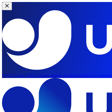
YOLO Vision 2026:
L'evento globale di vision AI torna il 13 settemb