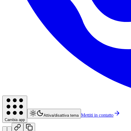
Mettiti in contatto
Attiva/disattiva tema
Cambia app