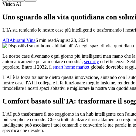
Vision AI
Uno sguardo alla vita quotidiana con soluz
L'IA sta rendendo le nostre case più intelligenti e trasformando i nostri
AB
Abirami Vina
6 min read
August 23, 2024
Le nostre case diventano ogni giorno più intelligenti man mano che la 
automaticamente per aumentare comodità,
security
ed efficienza. Sebbe
popolare. Entro il 2032, il
smart home market
globale dovrebbe raggiung
L'AI è la forza trainante dietro questa innovazione, aiutando con l'au
nostre case, l'AI li collega e li fa funzionare meglio insieme, rendendo
rimodellare i nostri spazi abitativi e migliorare la nostra vita quotidiana
Comfort basato sull'IA: trasformare il sogg
L'AI può trasformare il tuo soggiorno in un hub intelligente con l'ai
più semplici e comode. Che si tratti di alzare il riscaldamento o regol
intelligente può ascoltare i tuoi comandi e convertire le tue parole in 
specifica che desideri.