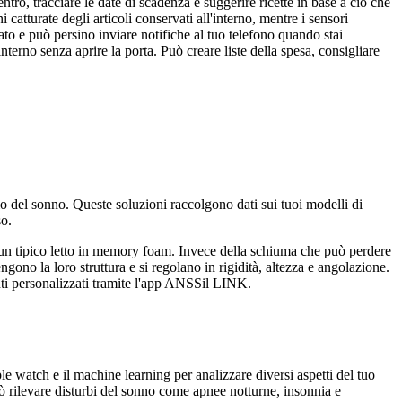
tro, tracciare le date di scadenza e suggerire ricette in base a ciò che
 catturate degli articoli conservati all'interno, mentre i sensori
ato e può persino inviare notifiche al tuo telefono quando stai
nterno senza aprire la porta. Può creare liste della spesa, consigliare
o del sonno. Queste soluzioni raccolgono dati sui tuoi modelli di
so.
un tipico letto in memory foam. Invece della schiuma che può perdere
ngono la loro struttura e si regolano in rigidità, altezza e angolazione.
enti personalizzati tramite l'app ANSSil LINK.
le watch e il machine learning per analizzare diversi aspetti del tuo
ò rilevare disturbi del sonno come apnee notturne, insonnia e