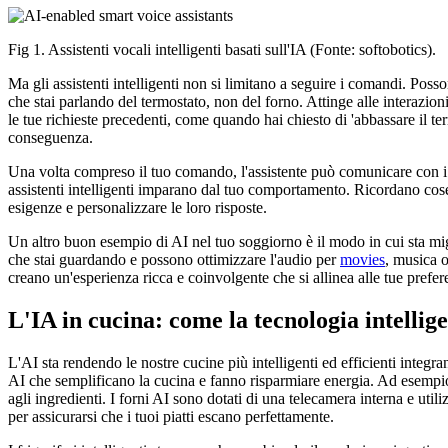
Fig 1. Assistenti vocali intelligenti basati sull'IA (Fonte: softobotics).
Ma gli assistenti intelligenti non si limitano a seguire i comandi. Po
che stai parlando del termostato, non del forno. Attinge alle interazio
le tue richieste precedenti, come quando hai chiesto di 'abbassare il ter
conseguenza.
Una volta compreso il tuo comando, l'assistente può comunicare con i tu
assistenti intelligenti imparano dal tuo comportamento. Ricordano cose
esigenze e personalizzare le loro risposte.
Un altro buon esempio di AI nel tuo soggiorno è il modo in cui sta mig
che stai guardando e possono ottimizzare l'audio per
movies
, musica 
creano un'esperienza ricca e coinvolgente che si allinea alle tue prefer
L'IA in cucina: come la tecnologia intellig
L'AI sta rendendo le nostre cucine più intelligenti ed efficienti integra
AI che semplificano la cucina e fanno risparmiare energia. Ad esempi
agli ingredienti. I forni AI sono dotati di una telecamera interna e uti
per assicurarsi che i tuoi piatti escano perfettamente.