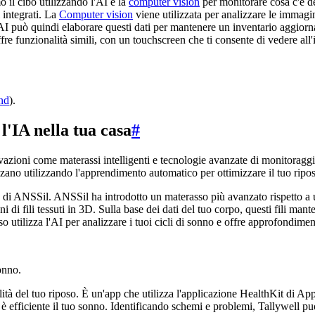
o il cibo utilizzando l'AI e la
computer vision
per monitorare cosa c'è den
 integrati. La
Computer vision
viene utilizzata per analizzare le immagini
a AI può quindi elaborare questi dati per mantenere un inventario aggiorn
fre funzionalità simili, con un touchscreen che ti consente di vedere all'i
nd
).
l'IA nella tua casa
#
vazioni come materassi intelligenti e tecnologie avanzate di monitoraggi
zano utilizzando l'apprendimento automatico per ottimizzare il tuo ripo
di ANSSil. ANSSil ha introdotto un materasso più avanzato rispetto a 
di fili tessuti in 3D. Sulla base dei dati del tuo corpo, questi fili mante
so utilizza l'AI per analizzare i tuoi cicli di sonno e offre approfondim
onno.
lità del tuo riposo. È un'app che utilizza l'applicazione HealthKit di App
 efficiente il tuo sonno. Identificando schemi e problemi, Tallywell pu