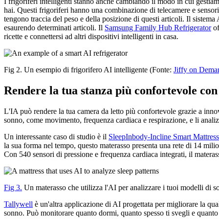
I frigoriferi intelligenti stanno anche cambiando il modo in cui gestiam
hai. Questi frigoriferi hanno una combinazione di telecamere e sensori
tengono traccia del peso e della posizione di questi articoli. Il sistem
esaurendo determinati articoli. Il
Samsung Family Hub Refrigerator
of
ricette e connettersi ad altri dispositivi intelligenti in casa.
Fig 2. Un esempio di frigorifero AI intelligente (Fonte:
Jiffy on Dema
Rendere la tua stanza più confortevole con 
L'IA può rendere la tua camera da letto più confortevole grazie a inno
sonno, come movimento, frequenza cardiaca e respirazione, e li analiz
Un interessante caso di studio è il
SleepInbody-Incline Smart Mattress
la sua forma nel tempo, questo materasso presenta una rete di 14 milioni 
Con 540 sensori di pressione e frequenza cardiaca integrati, il materas
Fig 3.
Un materasso che utilizza l'AI per analizzare i tuoi modelli di s
Tallywell
è un'altra applicazione di AI progettata per migliorare la qua
sonno. Può monitorare quanto dormi, quanto spesso ti svegli e quanto è