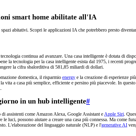
ioni smart home abilitate all'IA
 spazi abitativi. Scopri le applicazioni IA che potrebbero presto diventare
tecnologia continua ad avanzare. Una casa intelligente è dotata di dispos
ne la tecnologia per la casa intelligente esista dal 1975, i recenti progres
ere la cifra sbalorditiva di 581,85 miliardi di dollari.
tomazione domestica, il risparmio
energy
e la creazione di esperienze più
 la vita a casa più semplice, efficiente e persino più piacevole. In ques
.
iorno in un hub intelligente
#
uto di assistenti come Amazon Alexa, Google Assistant e
Apple Siri
. Ques
are le luci, possono aiutare a creare una casa più connessa. Ma come fun
testo. L'elaborazione del linguaggio naturale (NLP) e l'
generative AI
veng