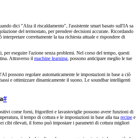
ndo dici "Alza il riscaldamento", l'assistente smart basato sull'IA sa
regolazione del termostato, per prendere decisioni accurate. Ricordando
 interpretare correttamente la tua richiesta attuale e rispondere di
ti, per eseguire l'azione senza problemi. Nel corso del tempo, questi
tina. Attraverso il
machine learning
, possono anticipare meglio le tue
ll'AI possono regolare automaticamente le impostazioni in base a ciò
bassi e ottimizzare dinamicamente il suono. Le soundbar intelligenti
a
#
ositivi come forni, frigoriferi e lavastoviglie possono avere funzioni di
eratura, il tempo di cottura e le impostazioni in base alla tua
recipe
e
ei cibi rilevati, il forno può impostare i parametri di cottura migliori