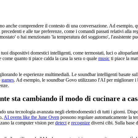
ssono anche comprendere il contesto di una conversazione. Ad esempio, qua
ni precedenti e alle tue preferenze, come i comandi passati relativi alla 
mostato' o hai menzionato 'la temperatura del soggiorno', l'assistente può
oi dispositivi domestici intelligenti, come termostati, luci o altoparlan
 come quanto ti piace calda la casa la sera o quale
music
ti piace la mat
liorando le esperienze multimediali. Le soundbar intelligenti basate su
o
games
. Ad esempio, le soundbar Govo utilizzano l'AI per migliorare i 
enze.
ente sta cambiando il modo di cucinare a cas
ndo una tecnologia avanzata negli elettrodomestici di tutti i giorni. Disp
o,
AI ovens like the June Oven
possono regolare automaticamente la temp
lizzano la computer vision per
detect
e
recognize
diversi cibi. Sulla base d