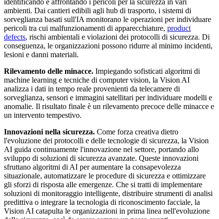
identificando e affrontando i pericoli per la sicurezza in vari
ambienti. Dai cantieri edibili agli hub di trasporto, i sistemi di
sorveglianza basati sull'IA monitorano le operazioni per individuare
pericoli tra cui malfunzionamenti di apparecchiature,
product
defects
, rischi ambientali e violazioni dei protocolli di sicurezza. Di
conseguenza, le organizzazioni possono ridurre al minimo incidenti,
lesioni e danni materiali.
Rilevamento delle minacce.
Impiegando sofisticati algoritmi di
machine learning e tecniche di computer vision, la Vision AI
analizza i dati in tempo reale provenienti da telecamere di
sorveglianza, sensori e immagini satellitari per individuare modelli e
anomalie. Il risultato finale è un rilevamento precoce delle minacce e
un intervento tempestivo.
Innovazioni nella sicurezza.
Come forza creativa dietro
l'evoluzione dei protocolli e delle tecnologie di sicurezza, la Vision
AI guida continuamente l'innovazione nel settore, portando allo
sviluppo di soluzioni di sicurezza avanzate. Queste innovazioni
sfruttano algoritmi di AI per aumentare la consapevolezza
situazionale, automatizzare le procedure di sicurezza e ottimizzare
gli sforzi di risposta alle emergenze. Che si tratti di implementare
soluzioni di monitoraggio intelligente, distribuire strumenti di analisi
predittiva o integrare la tecnologia di riconoscimento facciale, la
Vision AI catapulta le organizzazioni in prima linea nell'evoluzione