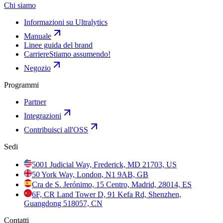
Chi siamo
Informazioni su Ultralytics
Manuale
Linee guida del brand
Carriere
Stiamo assumendo!
Negozio
Programmi
Partner
Integrazioni
Contribuisci all'OSS
Sedi
5001 Judicial Way, Frederick, MD 21703, US
50 York Way, London, N1 9AB, GB
Cra de S. Jerónimo, 15 Centro, Madrid, 28014, ES
6F, CR Land Tower D, 91 Kefa Rd, Shenzhen,
Guangdong 518057, CN
Contatti