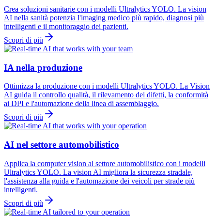
Crea soluzioni sanitarie con i modelli Ultralytics YOLO. La vision
AI nella sanità potenzia l'imaging medico più rapido, diagnosi più
intelligenti e il monitoraggio dei pazienti.
Scopri di più
IA nella produzione
Ottimizza la produzione con i modelli Ultralytics YOLO. La Vision
AI guida il controllo qualità, il rilevamento dei difetti, la conformità
ai DPI e l'automazione della linea di assemblaggio.
Scopri di più
AI nel settore automobilistico
Applica la computer vision al settore automobilistico con i modelli
Ultralytics YOLO. La vision AI migliora la sicurezza stradale,
l'assistenza alla guida e l'automazione dei veicoli per strade più
intelligenti.
Scopri di più