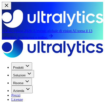
YOLO Vision 2026:
L'evento globale di vision AI torna il 13
settembre, in presenza e online.
Prodotti
Soluzioni
Risorse
Azienda
Prezzi
Licenze