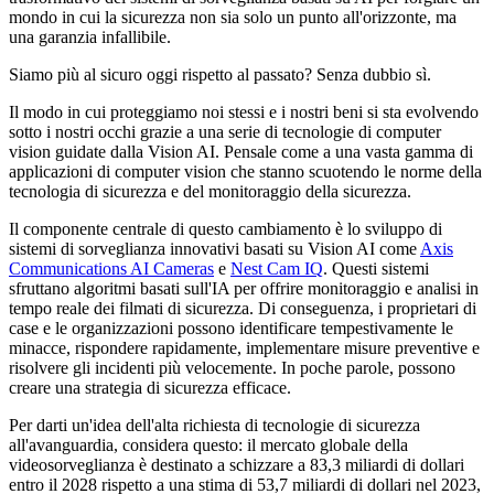
mondo in cui la sicurezza non sia solo un punto all'orizzonte, ma
una garanzia infallibile.
Siamo più al sicuro oggi rispetto al passato? Senza dubbio sì.
Il modo in cui proteggiamo noi stessi e i nostri beni si sta evolvendo
sotto i nostri occhi grazie a una serie di tecnologie di computer
vision guidate dalla Vision AI. Pensale come a una vasta gamma di
applicazioni di computer vision che stanno scuotendo le norme della
tecnologia di sicurezza e del monitoraggio della sicurezza.
Il componente centrale di questo cambiamento è lo sviluppo di
sistemi di sorveglianza innovativi basati su Vision AI come
Axis
Communications AI Cameras
e
Nest Cam IQ
. Questi sistemi
sfruttano algoritmi basati sull'IA per offrire monitoraggio e analisi in
tempo reale dei filmati di sicurezza. Di conseguenza, i proprietari di
case e le organizzazioni possono identificare tempestivamente le
minacce, rispondere rapidamente, implementare misure preventive e
risolvere gli incidenti più velocemente. In poche parole, possono
creare una strategia di sicurezza efficace.
Per darti un'idea dell'alta richiesta di tecnologie di sicurezza
all'avanguardia, considera questo: il mercato globale della
videosorveglianza è destinato a schizzare a 83,3 miliardi di dollari
entro il 2028 rispetto a una stima di 53,7 miliardi di dollari nel 2023,