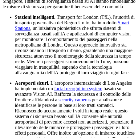
Singapore, i sistemi di sorveglianza basati su AI stanno rimodellando
le misure di sicurezza per garantire il benessere delle comunità.
Stazioni intelligenti.
Transport for London (TfL), l'autorità di
trasporto governativa del Regno Unito, ha introdotto
Smart
Stations
, un'iniziativa pionieristica che sfrutta sistemi di
sorveglianza basati sull'IA e applicazioni di computer vision
per monitorare il comportamento dei passeggeri nella
metropolitana di Londra. Questo approccio innovativo sta
rivoluzionando il trasporto urbano, garantendo una maggiore
sicurezza attraverso il monitoraggio della sicurezza in tempo
reale. Mentre i passeggeri si muovono nella Tube, possono
viaggiare in tranquillità, sapendo che la tecnologia
all'avanguardia dell'IA protegge il loro viaggio in ogni fase.
Aeroporti sicuri.
L'aeroporto internazionale di Los Angeles
ha implementato un
facial recognition system
basato su
avanzate Vision AI. Rafforza la sicurezza e il controllo delle
frontiere affidandosi a
security cameras
per analizzare e
identificare le persone in base ai loro tratti somatici.
Riconoscendo accuratamente i volti in tempo reale, questo
sistema di sicurezza basato sull'IA consente alle autorità
aeroportuali di prevenire accessi non autorizzati, potenziare il
rilevamento delle minacce e proteggere i passeggeri e i loro
effetti personali. Offre inoltre un'opzione di imbarco touchless