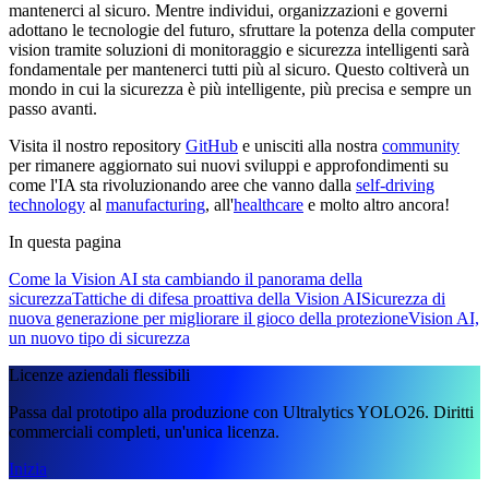
mantenerci al sicuro. Mentre individui, organizzazioni e governi
adottano le tecnologie del futuro, sfruttare la potenza della computer
vision tramite soluzioni di monitoraggio e sicurezza intelligenti sarà
fondamentale per mantenerci tutti più al sicuro. Questo coltiverà un
mondo in cui la sicurezza è più intelligente, più precisa e sempre un
passo avanti.
Visita il nostro repository
GitHub
e unisciti alla nostra
community
per rimanere aggiornato sui nuovi sviluppi e approfondimenti su
come l'IA sta rivoluzionando aree che vanno dalla
self-driving
technology
al
manufacturing
, all'
healthcare
e molto altro ancora!
In questa pagina
Come la Vision AI sta cambiando il panorama della
sicurezza
Tattiche di difesa proattiva della Vision AI
Sicurezza di
nuova generazione per migliorare il gioco della protezione
Vision AI,
un nuovo tipo di sicurezza
Licenze aziendali flessibili
Passa dal prototipo alla produzione con Ultralytics YOLO26. Diritti
commerciali completi, un'unica licenza.
Inizia