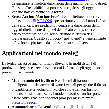
determinare le migliori dimensioni delle anchor per un dataset.
Questo offre stabilità ma può essere rigido se gli oggetti
variano notevolmente nella forma.
Senza Anchor (Anchor-Free):
Le architetture moderne,
inclusi i modelli
YOLO26
, spesso rimuovono del tutto la fase
delle anchor. Esse predicono i centri e le dimensioni degli
oggetti direttamente dai pixel della feature map, riducendo il
carico computazionale e semplificando la ricerca degli
iperparametri. Questo approccio "end-to-end" è generalmente
più veloce e più facile da addestrare su dati diversi.
Applicazioni nel mondo reale
#
La logica basata su anchor rimane rilevante in molti sistemi di
produzione legacy e specializzati in cui le forme degli oggetti sono
prevedibili e coerenti.
Monitoraggio del traffico:
Nei sistemi di trasporto
intelligenti, le telecamere rilevano i veicoli per gestire il flusso
o identificare le violazioni. Poiché auto e camion hanno
dimensioni standardizzate, i modelli basati su anchor possono
essere ottimizzati con specifici prior per massimizzare
precision e recall
.
Automazione della vendita al dettaglio:
I sistemi di