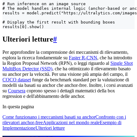
# Run inference on an image source

# The model handles internal logic (anchor-based or anc
results = model.predict("https://ultralytics.com/images
# Display the first result with bounding boxes

results[0].show()
Ulteriori letture
#
Per approfondire la comprensione dei meccanismi di rilevamento,
esplora la ricerca fondamentale su
Faster R-CNN
, che ha introdotto
la Region Proposal Network (RPN), o leggi riguardo al
Single Shot
MultiBox Detector (SSD)
, che ha ottimizzato il rilevamento basato
su anchor per la velocità. Per una visione più ampia del campo, il
COCO dataset
funge da benchmark standard per la valutazione di
modelli sia basati su anchor che anchor-free. Inoltre, i corsi avanzati
su
Coursera
coprono spesso i dettagli matematici della box
regression e dell'abbinamento delle anchor.
In questa pagina
Come funzionano i meccanismi basati su anchor
Confronto con i
rilevatori anchor-free
Applicazioni nel mondo reale
Esempio di
Implementazione
Ulteriori letture