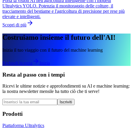
Porta la vision AI nell'agricoltura intelligente con i modelli
Ultralytics YOLO. Potenzia il monitoraggio delle colture, il
tracciamento del bestiame e l'agricoltura di precisione per rese più
elevate e intelligenti.
Scopri di più
Costruiamo insieme il futuro dell'AI!
Inizia il tuo viaggio con il futuro del machine learning
Richiedi licenza
Inizia
Resta al passo con i tempi
Ricevi le ultime notizie e approfondimenti su AI e machine learning:
la nostra newsletter mensile ha tutto ciò che ti serve!
Iscriviti
Prodotti
Piattaforma Ultralytics