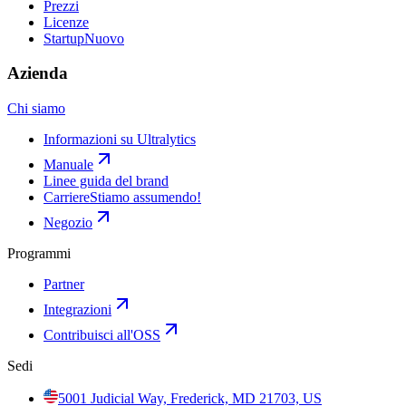
Prezzi
Licenze
Startup
Nuovo
Azienda
Chi siamo
Informazioni su Ultralytics
Manuale
Linee guida del brand
Carriere
Stiamo assumendo!
Negozio
Programmi
Partner
Integrazioni
Contribuisci all'OSS
Sedi
5001 Judicial Way, Frederick, MD 21703, US