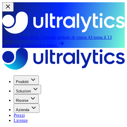
YOLO Vision 2026:
L'evento globale di vision AI torna il 13
settembre, in presenza e online.
Prodotti
Soluzioni
Risorse
Azienda
Prezzi
Licenze