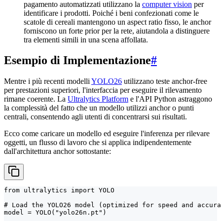
pagamento automatizzati utilizzano la
computer vision
per
identificare i prodotti. Poiché i beni confezionati come le
scatole di cereali mantengono un aspect ratio fisso, le anchor
forniscono un forte prior per la rete, aiutandola a distinguere
tra elementi simili in una scena affollata.
Esempio di Implementazione
#
Mentre i più recenti modelli
YOLO26
utilizzano teste anchor-free
per prestazioni superiori, l'interfaccia per eseguire il rilevamento
rimane coerente. La
Ultralytics Platform
e l'API Python astraggono
la complessità del fatto che un modello utilizzi anchor o punti
centrali, consentendo agli utenti di concentrarsi sui risultati.
Ecco come caricare un modello ed eseguire l'inferenza per rilevare
oggetti, un flusso di lavoro che si applica indipendentemente
dall'architettura anchor sottostante:
from ultralytics import YOLO

# Load the YOLO26 model (optimized for speed and accura
model = YOLO("yolo26n.pt")
