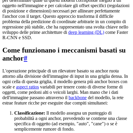
per determinare quale di questi modelli corrisponde meglio a un
oggetto nell'immagine e per calcolare gli offset specifici (regolazioni
di posizione e dimensioni) necessari per allineare perfettamente
l'anchor con il target. Questo approccio trasforma il difficile
problema della predizione di coordinate arbitrarie in un compito di
regressione più stabile, che ha rappresentato una svolta chiave nello
sviluppo delle prime architetture di
deep learning (DL)
come Faster
R-CNN e SSD.
Come funzionano i meccanismi basati su
anchor
#
L'operazione principale di un rilevatore basato su anchor ruota
attorno alla divisione dell'immagine di input in una griglia densa. In
ogni cella di questa griglia, il modello genera più anchor boxes con
scale e
aspect ratios
variabili per tenere conto di diverse forme di
oggetti, come pedoni alti o veicoli larghi. Man mano che i dati
dell'immagine passano attraverso il
backbone
del modello, la rete
estrae feature ricche per eseguire due compiti simultanei:
Classificazione:
Il modello assegna un punteggio di
probabilità a ogni anchor, prevedendo se contiene una classe
specifica di oggetto (ad esempio, "auto", "cane") o se è
semplicemente rumore di fondo.