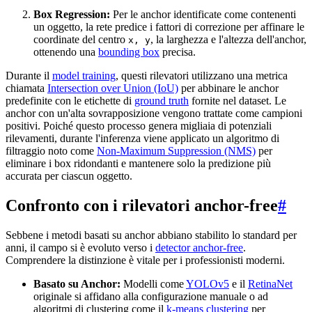
Box Regression:
Per le anchor identificate come contenenti
un oggetto, la rete predice i fattori di correzione per affinare le
coordinate del centro
, la larghezza e l'altezza dell'anchor,
x, y
ottenendo una
bounding box
precisa.
Durante il
model training
, questi rilevatori utilizzano una metrica
chiamata
Intersection over Union (IoU)
per abbinare le anchor
predefinite con le etichette di
ground truth
fornite nel dataset. Le
anchor con un'alta sovrapposizione vengono trattate come campioni
positivi. Poiché questo processo genera migliaia di potenziali
rilevamenti, durante l'inferenza viene applicato un algoritmo di
filtraggio noto come
Non-Maximum Suppression (NMS)
per
eliminare i box ridondanti e mantenere solo la predizione più
accurata per ciascun oggetto.
Confronto con i rilevatori anchor-free
#
Sebbene i metodi basati su anchor abbiano stabilito lo standard per
anni, il campo si è evoluto verso i
detector anchor-free
.
Comprendere la distinzione è vitale per i professionisti moderni.
Basato su Anchor:
Modelli come
YOLOv5
e il
RetinaNet
originale si affidano alla configurazione manuale o ad
algoritmi di clustering come il
k-means clustering
per