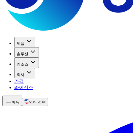
제품
솔루션
리소스
회사
가격
라이선스
메뉴
언어 선택