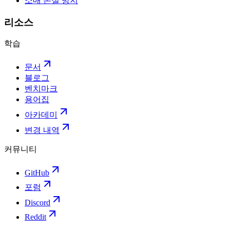
소매 손실 방지
리소스
학습
문서
블로그
벤치마크
용어집
아카데미
변경 내역
커뮤니티
GitHub
포럼
Discord
Reddit