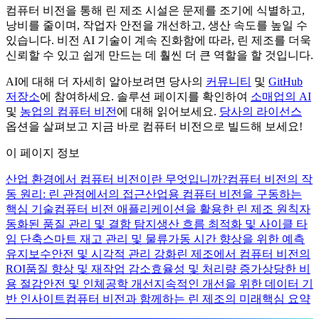
컴퓨터 비전을 통해 린 제조 시설은 문제를 조기에 식별하고,
낭비를 줄이며, 작업자 안전을 개선하고, 생산 속도를 높일 수
있습니다. 비전 AI 기술이 계속 진화함에 따라, 린 제조를 더욱
신뢰할 수 있고 쉽게 만드는 데 훨씬 더 큰 역할을 할 것입니다.
AI에 대해 더 자세히 알아보려면 당사의
커뮤니티
및
GitHub
저장소
에 참여하세요. 솔루션 페이지를 확인하여
소매업의 AI
및
농업의 컴퓨터 비전
에 대해 읽어보세요.
당사의 라이선스
옵션을 살펴보고 지금 바로 컴퓨터 비전으로 빌드해 보세요!
이 페이지 정보
산업 환경에서 컴퓨터 비전이란 무엇입니까?
컴퓨터 비전의 작
동 원리: 린 관점에서의 접근
산업용 컴퓨터 비전을 구동하는
핵심 기술
컴퓨터 비전 애플리케이션을 활용한 린 제조 원칙
자
동화된 품질 관리 및 결함 탐지
생산 흐름 최적화 및 사이클 타
임 단축
스마트 재고 관리 및 물류
가동 시간 향상을 위한 예측
유지보수
안전 및 시각적 관리 강화
린 제조에서 컴퓨터 비전의
ROI
품질 향상 및 재작업 감소
효율성 및 처리량 증가
상당한 비
용 절감
안전 및 인체공학 개선
지속적인 개선을 위한 데이터 기
반 인사이트
컴퓨터 비전과 함께하는 린 제조의 미래
핵심 요약