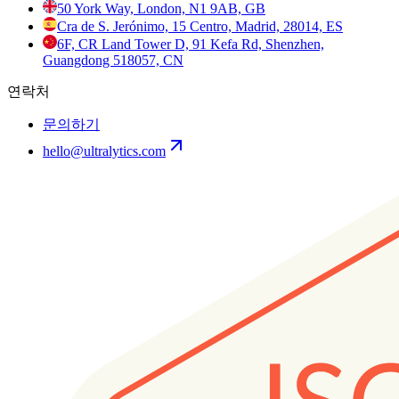
50 York Way, London, N1 9AB, GB
Cra de S. Jerónimo, 15 Centro, Madrid, 28014, ES
6F, CR Land Tower D, 91 Kefa Rd, Shenzhen,
Guangdong 518057, CN
연락처
문의하기
hello@ultralytics.com