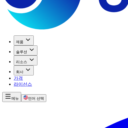
제품
솔루션
리소스
회사
가격
라이선스
메뉴
언어 선택