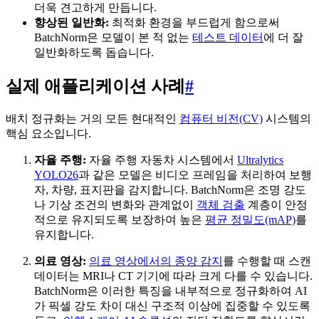
더욱 견고하게 만듭니다.
향상된 일반화:
최적화 환경을 부드럽게 함으로써
BatchNorm은 모델이 본 적 없는
테스트 데이터
에 더 잘
일반화하도록 돕습니다.
실제 애플리케이션 사례
#
배치 정규화는 거의 모든 현대적인
컴퓨터 비전(CV)
시스템의
핵심 요소입니다.
자율 주행:
자율 주행 자동차 시스템에서
Ultralytics
YOLO26
과 같은 모델은 비디오 프레임을 처리하여 보행
자, 차량, 표지판을 감지합니다. BatchNorm은 조명 강도
나 기상 조건의 변화와 관계없이
객체 검출
계층이 안정
적으로 유지되도록 보장하여 높은
평균 정밀도(mAP)
를
유지합니다.
의료 영상:
의료 영상에서의 종양 감지
를 수행할 때 스캔
데이터는 MRI나 CT 기기에 따라 크게 다를 수 있습니다.
BatchNorm은 이러한 특징을 내부적으로 정규화하여 AI
가 픽셀 강도 차이 대신 구조적 이상에 집중할 수 있도록