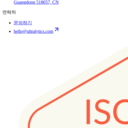
Guangdong 518057, CN
연락처
문의하기
hello@ultralytics.com