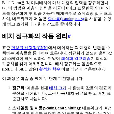
BatchNorm은 각 미니배치에 대해 계층의 입력을 정규화합니
다. 이 방법은 계층의 입력을 평균이 0이고 표준편차가 1이 되
도록 정규화한 후 학습 가능한 매개변수로 스케일링 및 시프트
하여, 네트워크가 더 높은
학습률(learning rates)
을 사용할 수 있
게 하고 초기화에 대한 민감도를 줄여줍니다.
배치 정규화의 작동 원리
#
표준
합성곱 신경망(CNN)
에서 데이터는 각 계층이 변환을 수
행하는 계층들을 통과하며 흐릅니다. 정규화가 없으면 출력 값
의 스케일이 크게 달라질 수 있어
최적화 알고리즘
이 최적의
가중치를 찾기 어려워집니다. 배치 정규화는 일반적으로
(ReLU나 SiLU 같은)
활성화 함수
바로 직전에 적용됩니다.
이 과정은 학습 중 크게 두 단계로 진행됩니다:
정규화:
계층은 현재
배치 크기
내 활성화 값들의 평균과
분산을 계산합니다. 그런 다음 배치 평균을 빼고 배치 표
준편차로 나눕니다.
스케일링 및 이동(Scaling and Shifting):
네트워크가 여전
히 복잡한 함수를 표현할 수 있도록 학습 가능한 두 개의