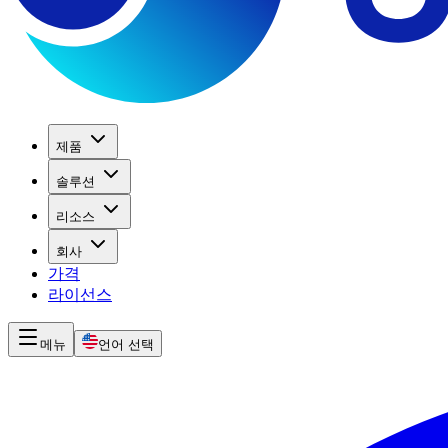
제품
솔루션
리소스
회사
가격
라이선스
메뉴
언어 선택