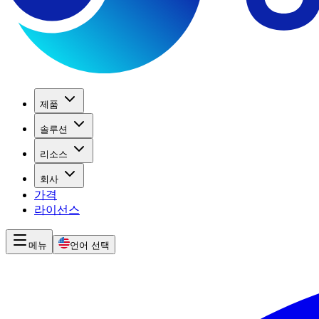
제품
솔루션
리소스
회사
가격
라이선스
메뉴
언어 선택