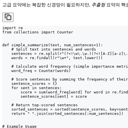
고급 요약에는 복잡한 신경망이 필요하지만,
추출형
요약의 핵심
import re

from collections import Counter

def simple_summarize(text, num_sentences=1):

    # Split text into sentences and words

    sentences = re.split(r"(?<!\w\.\w.)(?<![A-Z][a-z]\.
    words = re.findall(r"\w+", text.lower())

    # Calculate word frequency (simple importance metri
    word_freq = Counter(words)

    # Score sentences by summing the frequency of their
    sentence_scores = {}

    for sent in sentences:

        score = sum(word_freq[word] for word in re.find
        sentence_scores[sent] = score

    # Return top-scored sentences

    sorted_sentences = sorted(sentence_scores, key=sent
    return " ".join(sorted_sentences[:num_sentences])

# Example Usage
