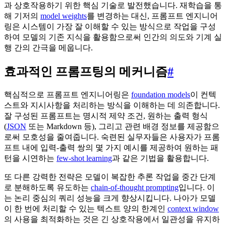
과 상호작용하기 위한 핵심 기술로 발전했습니다. 재학습을 통
해 기저의
model weights
를 변경하는 대신, 프롬프트 엔지니어
링은 시스템이 가장 잘 이해할 수 있는 방식으로 작업을 구성
하여 모델의 기존 지식을 활용함으로써 인간의 의도와 기계 실
행 간의 간극을 메웁니다.
효과적인 프롬프팅의 메커니즘
#
핵심적으로 프롬프트 엔지니어링은
foundation models
이 컨텍
스트와 지시사항을 처리하는 방식을 이해하는 데 의존합니다.
잘 구성된 프롬프트는 명시적 제약 조건, 원하는 출력 형식
(
JSON
또는 Markdown 등), 그리고 관련 배경 정보를 제공함으
로써 모호성을 줄여줍니다. 숙련된 실무자들은 사용자가 프롬
프트 내에 입력-출력 쌍의 몇 가지 예시를 제공하여 원하는 패
턴을 시연하는
few-shot learning
과 같은 기법을 활용합니다.
또 다른 강력한 전략은 모델이 복잡한 추론 작업을 중간 단계
로 분해하도록 유도하는
chain-of-thought prompting
입니다. 이
는 논리 중심의 쿼리 성능을 크게 향상시킵니다. 나아가 모델
이 한 번에 처리할 수 있는 텍스트 양의 한계인
context window
의 사용을 최적화하는 것은 긴 상호작용에서 일관성을 유지하