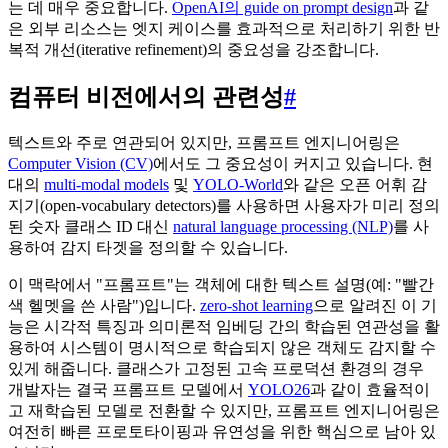
는 데 매우 중요합니다.
OpenAI의 guide on prompt design
과 같
은 외부 리소스는 엣지 케이스를 효과적으로 처리하기 위한 반
복적 개선(iterative refinement)의 중요성을 강조합니다.
컴퓨터 비전에서의 관련성
#
텍스트와 주로 연관되어 있지만, 프롬프트 엔지니어링은
Computer Vision (CV)
에서도 그 중요성이 커지고 있습니다. 현
대의
multi-modal models
및
YOLO-World
와 같은 오픈 어휘 감
지기(open-vocabulary detectors)를 사용하면 사용자가 미리 정의
된 숫자 클래스 ID 대신
natural language processing (NLP)
를 사
용하여 감지 타겟을 정의할 수 있습니다.
이 맥락에서 "프롬프트"는 객체에 대한 텍스트 설명(예: "빨간
색 헬멧을 쓴 사람")입니다.
zero-shot learning
으로 알려진 이 기
능은 시각적 특징과 의미론적 임베딩 간의 학습된 연관성을 활
용하여 시스템이 명시적으로 학습되지 않은 객체도 감지할 수
있게 해줍니다. 클래스가 고정된 고속 프로덕션 환경의 경우
개발자는 결국 프롬프트 모델에서
YOLO26
과 같이 효율적이
고 재학습된 모델로 전환할 수 있지만, 프롬프트 엔지니어링은
여전히 빠른 프로토타이핑과 유연성을 위한 핵심으로 남아 있