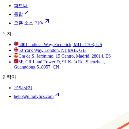
파트너
통합
오픈 소스 기여
위치
5001 Judicial Way, Frederick, MD 21703, US
50 York Way, London, N1 9AB, GB
Cra de S. Jerónimo, 15 Centro, Madrid, 28014, ES
6F, CR Land Tower D, 91 Kefa Rd, Shenzhen,
Guangdong 518057, CN
연락처
문의하기
hello@ultralytics.com