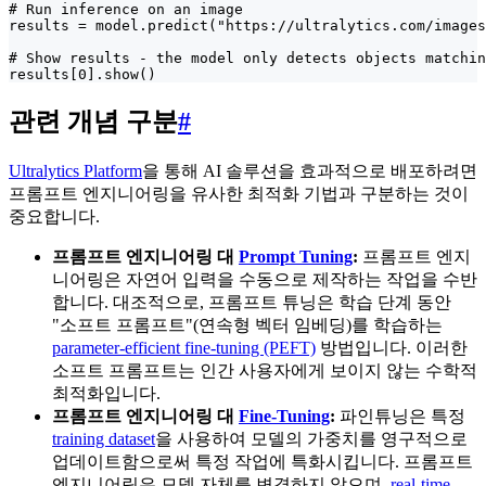
# Run inference on an image

results = model.predict("https://ultralytics.com/images
# Show results - the model only detects objects matchin
results[0].show()
관련 개념 구분
#
Ultralytics Platform
을 통해 AI 솔루션을 효과적으로 배포하려면
프롬프트 엔지니어링을 유사한 최적화 기법과 구분하는 것이
중요합니다.
프롬프트 엔지니어링 대
Prompt Tuning
:
프롬프트 엔지
니어링은 자연어 입력을 수동으로 제작하는 작업을 수반
합니다. 대조적으로, 프롬프트 튜닝은 학습 단계 동안
"소프트 프롬프트"(연속형 벡터 임베딩)를 학습하는
parameter-efficient fine-tuning (PEFT)
방법입니다. 이러한
소프트 프롬프트는 인간 사용자에게 보이지 않는 수학적
최적화입니다.
프롬프트 엔지니어링 대
Fine-Tuning
:
파인튜닝은 특정
training dataset
을 사용하여 모델의 가중치를 영구적으로
업데이트함으로써 특정 작업에 특화시킵니다. 프롬프트
엔지니어링은 모델 자체를 변경하지 않으며,
real-time