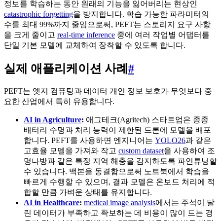
정보를 학습하는 동안 원래의 기능을 잃어버리는 현상인
catastrophic forgetting
을 방지합니다. 학습 가능한 파라미터의
수를 최대 99%까지 줄임으로써, PEFT는 스토리지 요구 사항
을 크게 줄이고
real-time inference
중에 여러 작업별 어댑터를
단일 기본 모델에 교체하여 장착할 수 있도록 합니다.
실제 애플리케이션 사례
#
PEFT는 엣지 컴퓨팅과 데이터 개인 정보 보호가 무엇보다 중
요한 산업에서 특히 유용합니다.
AI in Agriculture
:
애그테크(Agritech) 스타트업은 종종
배터리 수명과 처리 능력이 제한된 드론에 모델을 배포
합니다. PEFT를 사용하면 엔지니어는
YOLO26
과 같은
고효율 모델을 가져와 작고
custom dataset
을 사용하여 조
명나방과 같은 특정 지역 해충을 감지하도록 파인튜닝할
수 있습니다. 백본을 동결함으로써 노트북에서 학습을
빠르게 수행할 수 있으며, 결과 모델은 온보드 처리에 적
합할 만큼 가벼운 상태를 유지합니다.
AI in Healthcare
:
medical image analysis
에서는 주석이 달
린 데이터가 부족하고 확보하는 데 비용이 많이 드는 경