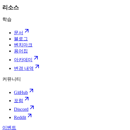
리소스
학습
문서
블로그
벤치마크
용어집
아카데미
변경 내역
커뮤니티
GitHub
포럼
Discord
Reddit
이벤트