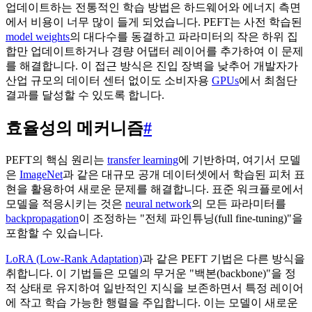
업데이트하는 전통적인 학습 방법은 하드웨어와 에너지 측면
에서 비용이 너무 많이 들게 되었습니다. PEFT는 사전 학습된
model weights
의 대다수를 동결하고 파라미터의 작은 하위 집
합만 업데이트하거나 경량 어댑터 레이어를 추가하여 이 문제
를 해결합니다. 이 접근 방식은 진입 장벽을 낮추어 개발자가
산업 규모의 데이터 센터 없이도 소비자용
GPUs
에서 최첨단
결과를 달성할 수 있도록 합니다.
효율성의 메커니즘
#
PEFT의 핵심 원리는
transfer learning
에 기반하며, 여기서 모델
은
ImageNet
과 같은 대규모 공개 데이터셋에서 학습된 피처 표
현을 활용하여 새로운 문제를 해결합니다. 표준 워크플로에서
모델을 적응시키는 것은
neural network
의 모든 파라미터를
backpropagation
이 조정하는 "전체 파인튜닝(full fine-tuning)"을
포함할 수 있습니다.
LoRA (Low-Rank Adaptation)
과 같은 PEFT 기법은 다른 방식을
취합니다. 이 기법들은 모델의 무거운 "백본(backbone)"을 정
적 상태로 유지하여 일반적인 지식을 보존하면서 특정 레이어
에 작고 학습 가능한 행렬을 주입합니다. 이는 모델이 새로운