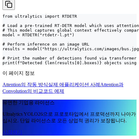
from ultralytics import RTDETR

# Load a pre-trained RT-DETR model which uses attention
# This model captures global context effectively compar
model = RTDETR("rtdetr-l.pt")

# Perform inference on an image URL

results = model("https://ultralytics.com/images/bus.jpg
# Print the number of detections found via transformer 
print(f"Detected {len(results[0].boxes)} objects using 
이 페이지 정보
Attention의 작동 방식
실제 애플리케이션 사례
Attention과
Convolution의 비교
코드 예제
유연한 기업용 라이선스
Ultralytics YOLO26으로 프로토타입에서 프로덕션까지 나아가
십시오. 단일 라이선스로 모든 상업적 권리가 보장됩니다.
시작하기