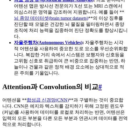
어텐션 맵은 방사선 전문의가 X선 또는 MRI 스캔에서
의심스러운 영역을 강조하여 지원합니다. 예를 들어 **
뇌 종양 데이터셋(brain tumor datasets)
**의 이상 징후를
진단할 때 모델은 건강한 뇌 물질을 필터링하면서 종양
조직에 처리 능력을 집중하여 진단 정확도를 향상시킵니
다.
자율주행차(Autonomous Vehicles)
:
자율주행차는 시각
적 어텐션을 사용하여 중요한 도로 요소를 우선순위화합
니다. 복잡한 거리 속에서 시스템은 보행자와 신호등을
고위험 신호로 취급하여 큰 비중으로 집중하는 반면, 하
늘이나 건물과 같은 정적 배경 요소에는 상대적으로 적
은 주의를 기울입니다.
Attention과 Convolution의 비교
#
어텐션을 **
합성곱 신경망(CNN)
**과 구별하는 것이 중요합
니다. CNN은 에지와 텍스처를 감지하기 위해 고정된 윈도우
(커널)를 사용하여 데이터를 로컬로 처리하는 반면, 어텐션은
입력의 모든 부분을 다른 모든 부분과 연관시켜 데이터를 전역
적으로 처리합니다.