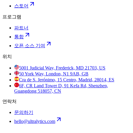
스토어
프로그램
파트너
통합
오픈 소스 기여
위치
5001 Judicial Way, Frederick, MD 21703, US
50 York Way, London, N1 9AB, GB
Cra de S. Jerónimo, 15 Centro, Madrid, 28014, ES
6F, CR Land Tower D, 91 Kefa Rd, Shenzhen,
Guangdong 518057, CN
연락처
문의하기
hello@ultralytics.com