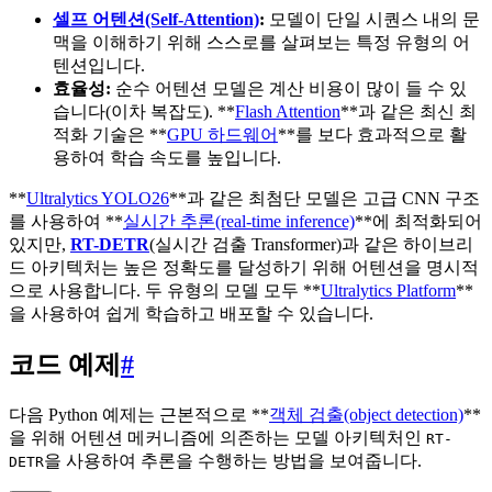
셀프 어텐션(Self-Attention)
:
모델이 단일 시퀀스 내의 문
맥을 이해하기 위해 스스로를 살펴보는 특정 유형의 어
텐션입니다.
효율성:
순수 어텐션 모델은 계산 비용이 많이 들 수 있
습니다(이차 복잡도). **
Flash Attention
**과 같은 최신 최
적화 기술은 **
GPU 하드웨어
**를 보다 효과적으로 활
용하여 학습 속도를 높입니다.
**
Ultralytics YOLO26
**과 같은 최첨단 모델은 고급 CNN 구조
를 사용하여 **
실시간 추론(real-time inference)
**에 최적화되어
있지만,
RT-DETR
(실시간 검출 Transformer)과 같은 하이브리
드 아키텍처는 높은 정확도를 달성하기 위해 어텐션을 명시적
으로 사용합니다. 두 유형의 모델 모두 **
Ultralytics Platform
**
을 사용하여 쉽게 학습하고 배포할 수 있습니다.
코드 예제
#
다음 Python 예제는 근본적으로 **
객체 검출(object detection)
**
을 위해 어텐션 메커니즘에 의존하는 모델 아키텍처인
RT-
을 사용하여 추론을 수행하는 방법을 보여줍니다.
DETR