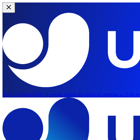
YOLO Vision 2026:
O evento global de vision AI regressa a 13 de s