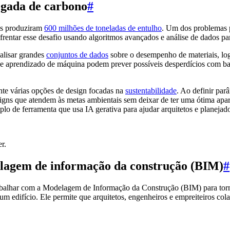
egada de carbono
#
os produziram
600 milhões de toneladas de entulho
. Um dos problemas p
rentar esse desafio usando algoritmos avançados e análise de dados par
alisar grandes
conjuntos de dados
sobre o desempenho de materiais, log
e aprendizado de máquina podem prever possíveis desperdícios com base
nte várias opções de design focadas na
sustentabilidade
. Ao definir par
signs que atendem às metas ambientais sem deixar de ter uma ótima apa
o de ferramenta que usa IA gerativa para ajudar arquitetos e planejador
r.
lagem de informação da construção (BIM)
#
balhar com a Modelagem de Informação da Construção (BIM) para tornar
 de um edifício. Ele permite que arquitetos, engenheiros e empreiteiros