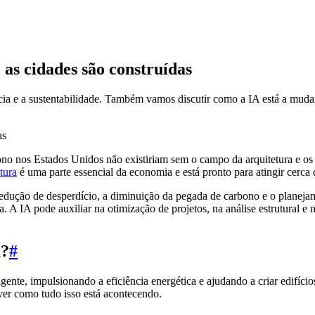
 as cidades são construídas
cia e a sustentabilidade. Também vamos discutir como a IA está a mudar
no nos Estados Unidos não existiriam sem o campo da arquitetura e os ar
tura
é uma parte essencial da economia e está pronto para atingir cerca
dução de desperdício, a diminuição da pegada de carbono e o planejament
a. A IA pode auxiliar na otimização de projetos, na análise estrutural e
a?
#
igente, impulsionando a eficiência energética e ajudando a criar edifíc
ver como tudo isso está acontecendo.