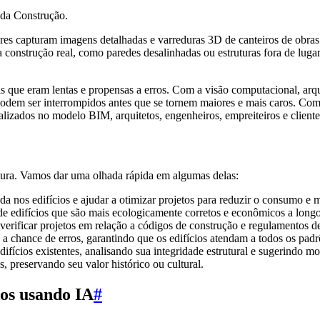
da Construção.
es capturam imagens detalhadas e varreduras 3D de canteiros de obra
 a construção real, como paredes desalinhadas ou estruturas fora de luga
que eram lentas e propensas a erros. Com a visão computacional, arqui
em ser interrompidos antes que se tornem maiores e mais caros. Com
lizados no modelo BIM, arquitetos, engenheiros, empreiteiros e cliente
tura. Vamos dar uma olhada rápida em algumas delas:
da nos edifícios e ajudar a otimizar projetos para reduzir o consumo e 
 de edifícios que são mais ecologicamente corretos e econômicos a long
erificar projetos em relação a códigos de construção e regulamentos d
chance de erros, garantindo que os edifícios atendam a todos os padr
edifícios existentes, analisando sua integridade estrutural e sugerindo 
, preservando seu valor histórico ou cultural.
os usando IA
#