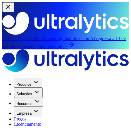
YOLO Vision 2026:
O evento global de vision AI regressa a 13 de
setembro, presencialmente e online.
Produtos
Soluções
Recursos
Empresa
Preços
Licenciamento