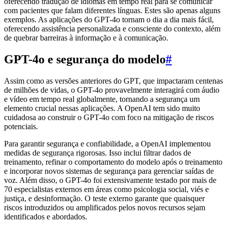
oferecendo tradução de idiomas em tempo real para se comunicar
com pacientes que falam diferentes línguas. Estes são apenas alguns
exemplos. As aplicações do GPT-4o tornam o dia a dia mais fácil,
oferecendo assistência personalizada e consciente do contexto, além
de quebrar barreiras à informação e à comunicação.
GPT-4o e segurança do modelo
#
Assim como as versões anteriores do GPT, que impactaram centenas
de milhões de vidas, o GPT-4o provavelmente interagirá com áudio
e vídeo em tempo real globalmente, tornando a segurança um
elemento crucial nessas aplicações. A OpenAI tem sido muito
cuidadosa ao construir o GPT-4o com foco na mitigação de riscos
potenciais.
Para garantir segurança e confiabilidade, a OpenAI implementou
medidas de segurança rigorosas. Isso inclui filtrar dados de
treinamento, refinar o comportamento do modelo após o treinamento
e incorporar novos sistemas de segurança para gerenciar saídas de
voz. Além disso, o GPT-4o foi extensivamente testado por mais de
70 especialistas externos em áreas como psicologia social, viés e
justiça, e desinformação. O teste externo garante que quaisquer
riscos introduzidos ou amplificados pelos novos recursos sejam
identificados e abordados.