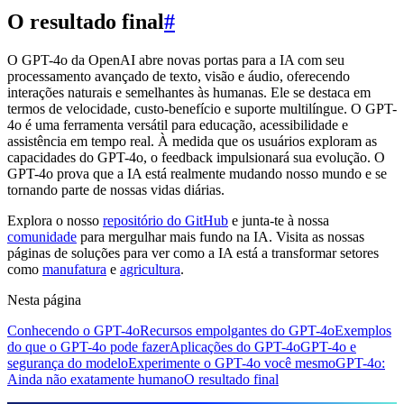
O resultado final
#
O GPT-4o da OpenAI abre novas portas para a IA com seu
processamento avançado de texto, visão e áudio, oferecendo
interações naturais e semelhantes às humanas. Ele se destaca em
termos de velocidade, custo-benefício e suporte multilíngue. O GPT-
4o é uma ferramenta versátil para educação, acessibilidade e
assistência em tempo real. À medida que os usuários exploram as
capacidades do GPT-4o, o feedback impulsionará sua evolução. O
GPT-4o prova que a IA está realmente mudando nosso mundo e se
tornando parte de nossas vidas diárias.
Explora o nosso
repositório do GitHub
e junta-te à nossa
comunidade
para mergulhar mais fundo na IA. Visita as nossas
páginas de soluções para ver como a IA está a transformar setores
como
manufatura
e
agricultura
.
Nesta página
Conhecendo o GPT-4o
Recursos empolgantes do GPT-4o
Exemplos
do que o GPT-4o pode fazer
Aplicações do GPT-4o
GPT-4o e
segurança do modelo
Experimente o GPT-4o você mesmo
GPT-4o:
Ainda não exatamente humano
O resultado final