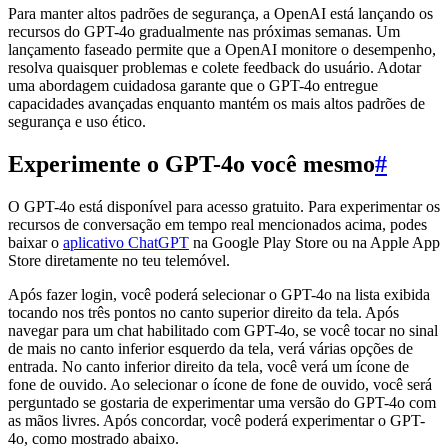
Para manter altos padrões de segurança, a OpenAI está lançando os
recursos do GPT-4o gradualmente nas próximas semanas. Um
lançamento faseado permite que a OpenAI monitore o desempenho,
resolva quaisquer problemas e colete feedback do usuário. Adotar
uma abordagem cuidadosa garante que o GPT-4o entregue
capacidades avançadas enquanto mantém os mais altos padrões de
segurança e uso ético.
Experimente o GPT-4o você mesmo
#
O GPT-4o está disponível para acesso gratuito. Para experimentar os
recursos de conversação em tempo real mencionados acima, podes
baixar o
aplicativo ChatGPT
na Google Play Store ou na Apple App
Store diretamente no teu telemóvel.
Após fazer login, você poderá selecionar o GPT-4o na lista exibida
tocando nos três pontos no canto superior direito da tela. Após
navegar para um chat habilitado com GPT-4o, se você tocar no sinal
de mais no canto inferior esquerdo da tela, verá várias opções de
entrada. No canto inferior direito da tela, você verá um ícone de
fone de ouvido. Ao selecionar o ícone de fone de ouvido, você será
perguntado se gostaria de experimentar uma versão do GPT-4o com
as mãos livres. Após concordar, você poderá experimentar o GPT-
4o, como mostrado abaixo.