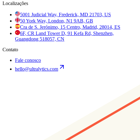
Localizações
5001 Judicial Way, Frederick, MD 21703, US
50 York Way, London, N1 9AB, GB
Cra de S. Jerónimo, 15 Centro, Madrid, 28014, ES
6F, CR Land Tower D, 91 Kefa Rd, Shenzhen,
Guangdong 518057, CN
Contato
Fale conosco
hello@ultralytics.com