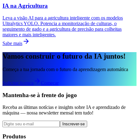
IA na Agricultura
Leva a visão AI para a agricultura inteligente com os modelos
Ultralytics YOLO. Potencia a monitorização de culturas, o
seguimento de gado e a agricultura de precisão para colheitas
maiores e mais inteligentes.
Sabe mais
Vamos construir o futuro da IA juntos!
Começa a tua jornada com o futuro da aprendizagem automática
Solicitar licença
Começar
Mantenha-se à frente do jogo
Receba as últimas notícias e insights sobre IA e aprendizado de
máquina — nossa newsletter mensal tem tudo!
Inscrever-se
Produtos