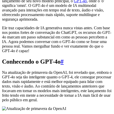
lançamento de seu novo modelo principal, o
GPT-4o
, onde o 'o'
significa 'omni'. O GPT-4o é um modelo de IA multimodal
avançado para interações em tempo real de texto, áudio e visão,
oferecendo processamento mais rápido, suporte multilíngue e
segurança aprimorada.
Ele traz capacidades de IA generativa nunca vistas antes. Com base
nos pontos fortes de conversação do ChatGPT, os recursos do GPT-
4o marcam um passo substancial em como as pessoas percebem a
IA. Agora podemos conversar com o GPT-4o como se fosse uma
pessoa real. Vamos mergulhar fundo e ver exatamente do que o
GPT-4o é capaz!
Conhecendo o GPT-4o
#
Na atualização de primavera da OpenAI, foi revelado que, embora o
GPT-4o seja tão inteligente quanto o GPT-4, ele consegue processar
dados mais rapidamente e está melhor equipado para lidar com
texto, visão e áudio. Ao contrário de lançamentos anteriores que
focavam em tornar os modelos mais inteligentes, este lançamento foi
feito tendo em mente a necessidade de tornar a IA mais fácil de usar
pelo público em geral.