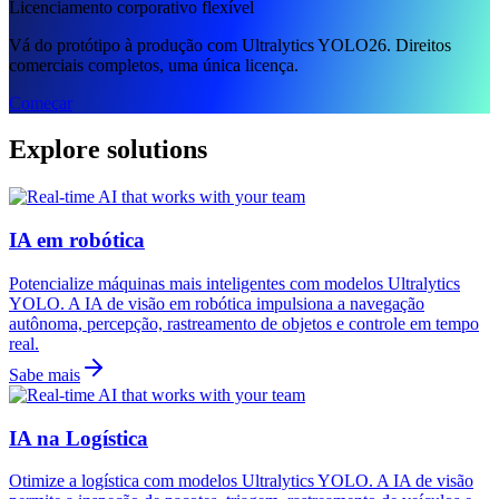
Licenciamento corporativo flexível
Vá do protótipo à produção com Ultralytics YOLO26. Direitos
comerciais completos, uma única licença.
Começar
Explore solutions
IA em robótica
Potencialize máquinas mais inteligentes com modelos Ultralytics
YOLO. A IA de visão em robótica impulsiona a navegação
autônoma, percepção, rastreamento de objetos e controle em tempo
real.
Sabe mais
IA na Logística
Otimize a logística com modelos Ultralytics YOLO. A IA de visão