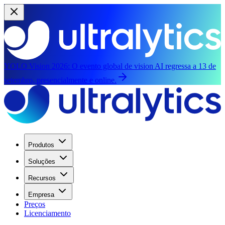
YOLO Vision 2026:
O evento global de vision AI regressa a 13 de
setembro, presencialmente e online.
Produtos
Soluções
Recursos
Empresa
Preços
Licenciamento