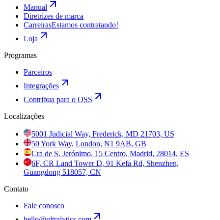
Manual
Diretrizes de marca
Carreiras
Estamos contratando!
Loja
Programas
Parceiros
Integrações
Contribua para o OSS
Localizações
5001 Judicial Way, Frederick, MD 21703, US
50 York Way, London, N1 9AB, GB
Cra de S. Jerónimo, 15 Centro, Madrid, 28014, ES
6F, CR Land Tower D, 91 Kefa Rd, Shenzhen,
Guangdong 518057, CN
Contato
Fale conosco
hello@ultralytics.com