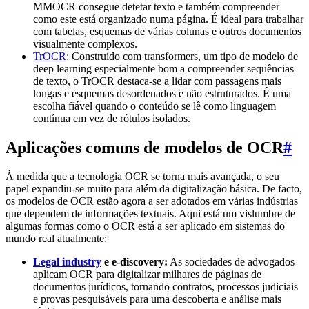
MMOCR consegue detetar texto e também compreender
como este está organizado numa página. É ideal para trabalhar
com tabelas, esquemas de várias colunas e outros documentos
visualmente complexos.
TrOCR
: Construído com transformers, um tipo de modelo de
deep learning especialmente bom a compreender sequências
de texto, o TrOCR destaca-se a lidar com passagens mais
longas e esquemas desordenados e não estruturados. É uma
escolha fiável quando o conteúdo se lê como linguagem
contínua em vez de rótulos isolados.
Aplicações comuns de modelos de OCR
#
À medida que a tecnologia OCR se torna mais avançada, o seu
papel expandiu-se muito para além da digitalização básica. De facto,
os modelos de OCR estão agora a ser adotados em várias indústrias
que dependem de informações textuais. Aqui está um vislumbre de
algumas formas como o OCR está a ser aplicado em sistemas do
mundo real atualmente:
Legal industry
e e-discovery:
As sociedades de advogados
aplicam OCR para digitalizar milhares de páginas de
documentos jurídicos, tornando contratos, processos judiciais
e provas pesquisáveis para uma descoberta e análise mais