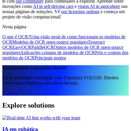
te com
our community
para continuares a explorar. Aprende sobre
inovações como
AI in self-driving cars
e
vision AI in agriculture
nas
nossas páginas de soluções. Vê
our licensing options
e começa um
projeto de visão computacional!
Nesta página
O que é OCR?
Uma visão geral de como funcionam os modelos de
OCR
Modelos de OCR open-source populares
Tesseract
OCR
EasyOCR
PaddleOCR
Outros modelos de OCR open-source
populares
Aplicações comuns de modelos de OCR
Prós e contras dos
modelos de OCR
Principais pontos
Licenciamento corporativo flexível
Vá do protótipo à produção com Ultralytics YOLO26. Direitos
comerciais completos, uma única licença.
Começar
Explore solutions
IA em robótica