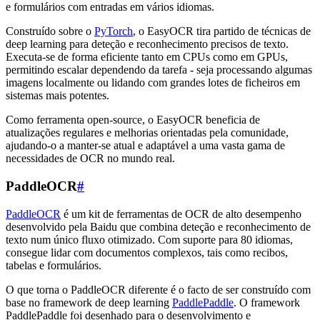
e formulários com entradas em vários idiomas.
Construído sobre o
PyTorch
, o EasyOCR tira partido de técnicas de
deep learning para deteção e reconhecimento precisos de texto.
Executa-se de forma eficiente tanto em CPUs como em GPUs,
permitindo escalar dependendo da tarefa - seja processando algumas
imagens localmente ou lidando com grandes lotes de ficheiros em
sistemas mais potentes.
Como ferramenta open-source, o EasyOCR beneficia de
atualizações regulares e melhorias orientadas pela comunidade,
ajudando-o a manter-se atual e adaptável a uma vasta gama de
necessidades de OCR no mundo real.
PaddleOCR
#
PaddleOCR
é um kit de ferramentas de OCR de alto desempenho
desenvolvido pela Baidu que combina deteção e reconhecimento de
texto num único fluxo otimizado. Com suporte para 80 idiomas,
consegue lidar com documentos complexos, tais como recibos,
tabelas e formulários.
O que torna o PaddleOCR diferente é o facto de ser construído com
base no framework de deep learning
PaddlePaddle
. O framework
PaddlePaddle foi desenhado para o desenvolvimento e