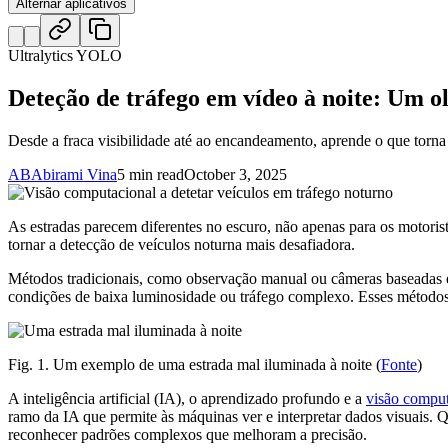
Alternar aplicativos
Ultralytics YOLO
Deteção de tráfego em vídeo à noite: Um o
Desde a fraca visibilidade até ao encandeamento, aprende o que torna
AB
Abirami Vina
5 min read
October 3, 2025
As estradas parecem diferentes no escuro, não apenas para os motorist
tornar a detecção de veículos noturna mais desafiadora.
Métodos tradicionais, como observação manual ou câmeras baseadas 
condições de baixa luminosidade ou tráfego complexo. Esses métodos 
Fig. 1. Um exemplo de uma estrada mal iluminada à noite (
Fonte
)
A inteligência artificial (IA), o aprendizado profundo e a
visão comput
ramo da IA que permite às máquinas ver e interpretar dados visuais.
reconhecer padrões complexos que melhoram a precisão.