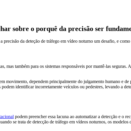
lhar sobre o porquê da precisão ser fundam
 a precisão da deteção de tráfego em vídeo noturno um desafio, e como
as, mas também para os sistemas responsáveis por mantê-las seguras. A v
em movimento, dependem principalmente do julgamento humano e de pi
podem identificar incorretamente veículos ou pedestres, levando a dete
acional
podem preencher essa lacuna ao automatizar a detecção e o rec
 Quando se trata de detecção de tráfego em vídeos noturnos, os modelo