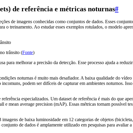
ets) de referência e métricas noturnas
#
eções de imagens conhecidas como conjuntos de dados. Esses conjunto
ara o treinamento. Ao estudar esses exemplos rotulados, o modelo apren
no trânsito (
Fonte
)
 usa para melhorar a precisão da detecção. Esse processo ajuda a reduz
ndições noturnas é muito mais desafiador. A baixa qualidade do vídeo 
 incomuns, podem ser difíceis de capturar em ambientes noturnos. Iss
 referência especializados. Um dataset de referência é mais do que ape
all e mean average precision (mAP). Essas métricas tornam possível tes
imagens de baixa luminosidade em 12 categorias de objetos (bicicleta, b
conjunto de dados é amplamente utilizado em pesquisas para avaliar a 