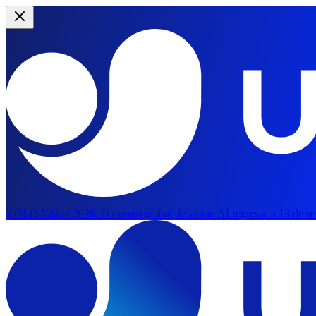
YOLO Vision 2026:
O evento global de vision AI regressa a 13 de s