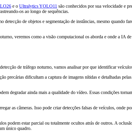
YOLO26
e o
Ultralytics YOLO11
são conhecidos por sua velocidade e p
 rastreando-os ao longo de sequências.
omo detecção de objetos e segmentação de instâncias, mesmo quando faró
noturno, veremos como a visão computacional os aborda e onde a IA de 
tecção de tráfego noturno, vamos analisar por que identificar veículos a
ação precárias dificultam a captura de imagens nítidas e detalhadas pe
podem degradar ainda mais a qualidade do vídeo. Essas condições tornam
arregar as câmeras. Isso pode criar detecções falsas de veículos, onde 
ulos podem estar parcial ou totalmente ocultos atrás de outros. A oclusã
 um único quadro.