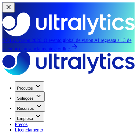
YOLO Vision 2026:
O evento global de vision AI regressa a 13 de
setembro, presencialmente e online.
Produtos
Soluções
Recursos
Empresa
Preços
Licenciamento