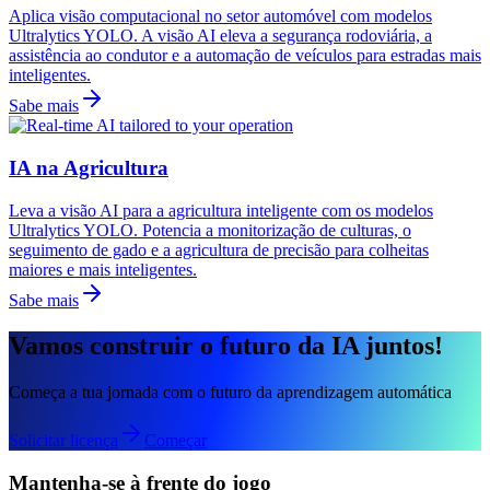
Aplica visão computacional no setor automóvel com modelos
Ultralytics YOLO. A visão AI eleva a segurança rodoviária, a
assistência ao condutor e a automação de veículos para estradas mais
inteligentes.
Sabe mais
IA na Agricultura
Leva a visão AI para a agricultura inteligente com os modelos
Ultralytics YOLO. Potencia a monitorização de culturas, o
seguimento de gado e a agricultura de precisão para colheitas
maiores e mais inteligentes.
Sabe mais
Vamos construir o futuro da IA juntos!
Começa a tua jornada com o futuro da aprendizagem automática
Solicitar licença
Começar
Mantenha-se à frente do jogo