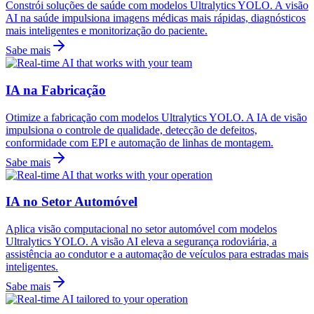
Constrói soluções de saúde com modelos Ultralytics YOLO. A visão
AI na saúde impulsiona imagens médicas mais rápidas, diagnósticos
mais inteligentes e monitorização do paciente.
Sabe mais
IA na Fabricação
Otimize a fabricação com modelos Ultralytics YOLO. A IA de visão
impulsiona o controle de qualidade, detecção de defeitos,
conformidade com EPI e automação de linhas de montagem.
Sabe mais
IA no Setor Automóvel
Aplica visão computacional no setor automóvel com modelos
Ultralytics YOLO. A visão AI eleva a segurança rodoviária, a
assistência ao condutor e a automação de veículos para estradas mais
inteligentes.
Sabe mais