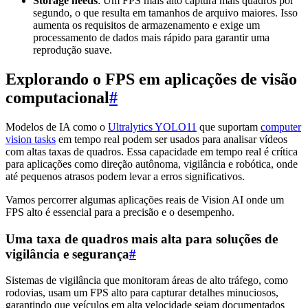
Storage needs
: Um FPS mais alto captura mais quadros por
segundo, o que resulta em tamanhos de arquivo maiores. Isso
aumenta os requisitos de armazenamento e exige um
processamento de dados mais rápido para garantir uma
reprodução suave.
Explorando o FPS em aplicações de visão
computacional
#
Modelos de IA como o
Ultralytics YOLO11
que suportam
computer
vision tasks
em tempo real podem ser usados para analisar vídeos
com altas taxas de quadros. Essa capacidade em tempo real é crítica
para aplicações como direção autônoma, vigilância e robótica, onde
até pequenos atrasos podem levar a erros significativos.
Vamos percorrer algumas aplicações reais de Vision AI onde um
FPS alto é essencial para a precisão e o desempenho.
Uma taxa de quadros mais alta para soluções de
vigilância e segurança
#
Sistemas de vigilância que monitoram áreas de alto tráfego, como
rodovias, usam um FPS alto para capturar detalhes minuciosos,
garantindo que veículos em alta velocidade sejam documentados