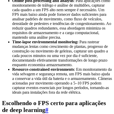
Offline post-processing and analysis
: Para aplicações como
monitoramento de tráfego e análise de multidões, capturar
cada quadro a um FPS alto nem sempre é necessário. Um
FPS mais baixo ainda pode fornecer dados suficientes para
analisar padrões de movimento, como fluxo de veículos,
densidade de pedestres e tendências de congestionamento. Ao
reduzir quadros redundantes, essa abordagem minimiza os
requisitos de armazenamento e a carga computacional,
mantendo uma análise precisa.
Time-lapse environmental monitoring:
Para rastrear
mudanças lentas como crescimento de plantas, progresso de
construção ou movimento de geleiras, capturar um quadro a
cada poucos minutos ou uma vez por dia é suficiente,
documentando efetivamente transformações de longo prazo
enquanto economiza armazenamento.
Resource-constrained environments
: Em monitoramento da
vida selvagem e segurança remota, um FPS mais baixo ajuda
a conservar a vida útil da bateria e o armazenamento. Câmeras
acionadas por movimento operando a 5–10 FPS podem
capturar eventos essenciais por longos períodos, tornando-as
ideais para instalações fora da rede elétrica.
Escolhendo o FPS certo para aplicações
de deep learning
#