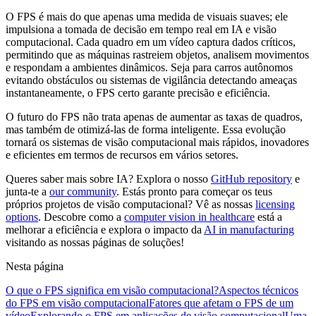
O FPS é mais do que apenas uma medida de visuais suaves; ele
impulsiona a tomada de decisão em tempo real em IA e visão
computacional. Cada quadro em um vídeo captura dados críticos,
permitindo que as máquinas rastreiem objetos, analisem movimentos
e respondam a ambientes dinâmicos. Seja para carros autônomos
evitando obstáculos ou sistemas de vigilância detectando ameaças
instantaneamente, o FPS certo garante precisão e eficiência.
O futuro do FPS não trata apenas de aumentar as taxas de quadros,
mas também de otimizá-las de forma inteligente. Essa evolução
tornará os sistemas de visão computacional mais rápidos, inovadores
e eficientes em termos de recursos em vários setores.
Queres saber mais sobre IA? Explora o nosso
GitHub repository
e
junta-te a
our community
. Estás pronto para começar os teus
próprios projetos de visão computacional? Vê as nossas
licensing
options
. Descobre como a
computer vision in healthcare
está a
melhorar a eficiência e explora o impacto da
AI in manufacturing
visitando as nossas páginas de soluções!
Nesta página
O que o FPS significa em visão computacional?
Aspectos técnicos
do FPS em visão computacional
Fatores que afetam o FPS de um
vídeo
Explorando o FPS em aplicações de visão computacional
Uma