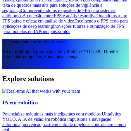
taxa de quadros mais alta para soluções de vigilância e
segurança
Compreendendo os requisitos de FPS para sistemas
autônomos
A conexão entre FPS e análise esportiva
Quando usar um
FPS baixo é eficaz em análise de vídeo
Escolhendo o FPS certo para
aplicações de deep learning
Inovações futuras e otimização de FPS
para modelos de IA
Principais pontos
Licenciamento corporativo flexível
Vá do protótipo à produção com Ultralytics YOLO26. Direitos
comerciais completos, uma única licença.
Começar
Explore solutions
IA em robótica
Potencialize máquinas mais inteligentes com modelos Ultralytics
YOLO. A IA de visão em robótica impulsiona a navegação
autônoma, percepção, rastreamento de objetos e controle em tempo
real.