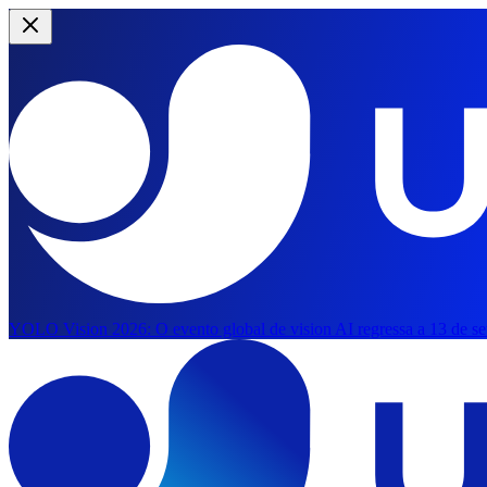
YOLO Vision 2026:
O evento global de vision AI regressa a 13 de s