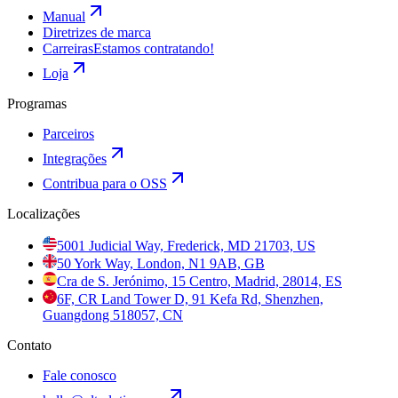
Manual
Diretrizes de marca
Carreiras
Estamos contratando!
Loja
Programas
Parceiros
Integrações
Contribua para o OSS
Localizações
5001 Judicial Way, Frederick, MD 21703, US
50 York Way, London, N1 9AB, GB
Cra de S. Jerónimo, 15 Centro, Madrid, 28014, ES
6F, CR Land Tower D, 91 Kefa Rd, Shenzhen,
Guangdong 518057, CN
Contato
Fale conosco