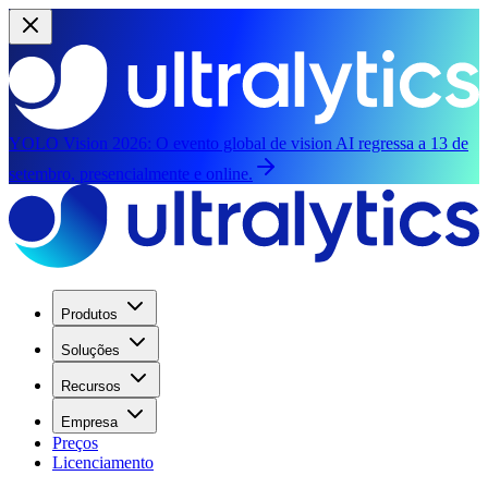
YOLO Vision 2026:
O evento global de vision AI regressa a 13 de
setembro, presencialmente e online.
Produtos
Soluções
Recursos
Empresa
Preços
Licenciamento