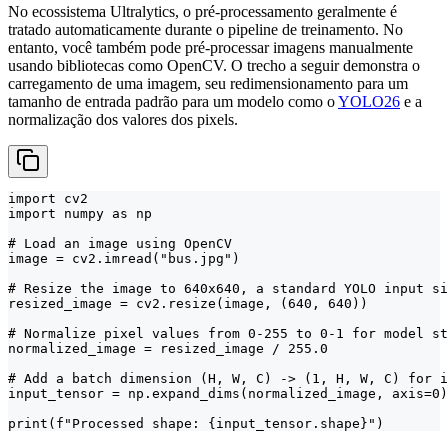
No ecossistema Ultralytics, o pré-processamento geralmente é
tratado automaticamente durante o pipeline de treinamento. No
entanto, você também pode pré-processar imagens manualmente
usando bibliotecas como OpenCV. O trecho a seguir demonstra o
carregamento de uma imagem, seu redimensionamento para um
tamanho de entrada padrão para um modelo como o
YOLO26
e a
normalização dos valores dos pixels.
import cv2

import numpy as np

# Load an image using OpenCV

image = cv2.imread("bus.jpg")

# Resize the image to 640x640, a standard YOLO input si
resized_image = cv2.resize(image, (640, 640))

# Normalize pixel values from 0-255 to 0-1 for model st
normalized_image = resized_image / 255.0

# Add a batch dimension (H, W, C) -> (1, H, W, C) for i
input_tensor = np.expand_dims(normalized_image, axis=0)

print(f"Processed shape: {input_tensor.shape}")