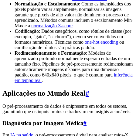
Normalização e Escalonamento
: Como as intensidades dos
pixels podem variar amplamente, normalizar as imagens
garante que pixels de alto valor não dominem o processo de
aprendizado. Métodos comuns incluem o escalonamento Min-
Max e a
normalização Z-score
.
Codificação
: Dados categóricos, como rótulos de classe (por
exemplo, "gato", "cachorro"), devem ser convertidos em
formatos numéricos. Técnicas como
one-hot encoding
ou
codificação de rótulos são práticas padrão.
Redimensionamento e Formatação
: Modelos de
aprendizado profundo normalmente esperam entradas de um
tamanho fixo. Pipelines de pré-processamento redimensionam
automaticamente imagens díspares para uma dimensão
padrão, como 640x640 pixels, o que é comum para
inferência
em tempo real
.
Aplicações no Mundo Real
#
O pré-processamento de dados é onipresente em todos os setores,
garantindo que os inputs brutos se traduzam em insights acionáveis.
Diagnóstico por Imagem Médica
#
Em
IA na saúde
, o pré-processamento é vital para analisar raios-X