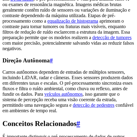
ou exames de ressonância magnética. Imagens médicas brutas
geralmente contêm ruído de sensores ou variações de iluminação e
contraste dependendo da máquina utilizada. Etapas de pré-
processamento como a
equalização de histograma
aprimoram o
contraste para tornar tumores ou fraturas mais visíveis, enquanto
filtros de redução de ruído esclarecem a estrutura da imagem. Essa
preparação permite que os modelos realizem a
detecção de tumores
com maior precisão, potencialmente salvando vidas ao reduzir falsos
negativos.
Direção Autônoma
#
Carros autônomos dependem de entradas de múltiplos sensores,
incluindo LiDAR, radar e câmeras. Esses sensores produzem dados
em diferentes taxas e escalas. O pré-processamento sincroniza esses
fluxos e filtra o ruído ambiental, como chuva ou reflexo, antes de
fundir os dados. Para
veículos autônomos
, isso garante que o
sistema de percepção receba uma visão coerente da estrada,
permitindo uma navegação segura e
detecção de pedestres
confiável
em ambientes de tempo real.
Conceitos Relacionados
#
É importante distinguir o pré-processamento de dados de outros