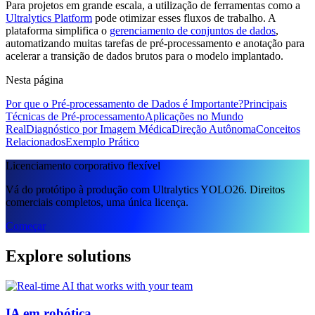
Para projetos em grande escala, a utilização de ferramentas como a
Ultralytics Platform
pode otimizar esses fluxos de trabalho. A
plataforma simplifica o
gerenciamento de conjuntos de dados
,
automatizando muitas tarefas de pré-processamento e anotação para
acelerar a transição de dados brutos para o modelo implantado.
Nesta página
Por que o Pré-processamento de Dados é Importante?
Principais
Técnicas de Pré-processamento
Aplicações no Mundo
Real
Diagnóstico por Imagem Médica
Direção Autônoma
Conceitos
Relacionados
Exemplo Prático
Licenciamento corporativo flexível
Vá do protótipo à produção com Ultralytics YOLO26. Direitos
comerciais completos, uma única licença.
Começar
Explore solutions
IA em robótica