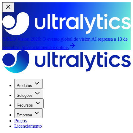
YOLO Vision 2026:
O evento global de vision AI regressa a 13 de
setembro, presencialmente e online.
Produtos
Soluções
Recursos
Empresa
Preços
Licenciamento