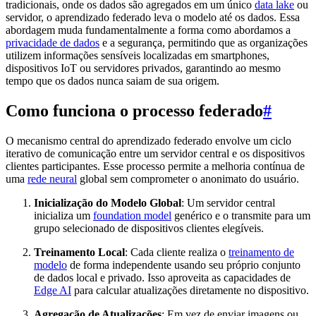
tradicionais, onde os dados são agregados em um único
data lake
ou
servidor, o aprendizado federado leva o modelo até os dados. Essa
abordagem muda fundamentalmente a forma como abordamos a
privacidade de dados
e a segurança, permitindo que as organizações
utilizem informações sensíveis localizadas em smartphones,
dispositivos IoT ou servidores privados, garantindo ao mesmo
tempo que os dados nunca saiam de sua origem.
Como funciona o processo federado
#
O mecanismo central do aprendizado federado envolve um ciclo
iterativo de comunicação entre um servidor central e os dispositivos
clientes participantes. Esse processo permite a melhoria contínua de
uma
rede neural
global sem comprometer o anonimato do usuário.
Inicialização do Modelo Global
: Um servidor central
inicializa um
foundation model
genérico e o transmite para um
grupo selecionado de dispositivos clientes elegíveis.
Treinamento Local
: Cada cliente realiza o
treinamento de
modelo
de forma independente usando seu próprio conjunto
de dados local e privado. Isso aproveita as capacidades de
Edge AI
para calcular atualizações diretamente no dispositivo.
Agregação de Atualizações
: Em vez de enviar imagens ou