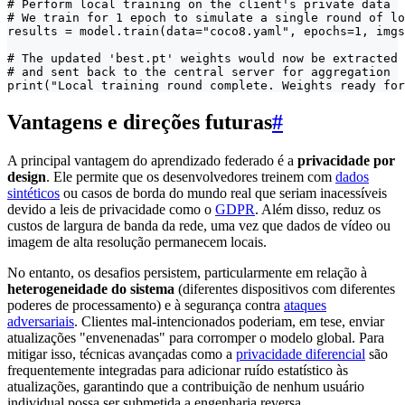
# Perform local training on the client's private data

# We train for 1 epoch to simulate a single round of lo
results = model.train(data="coco8.yaml", epochs=1, imgs
# The updated 'best.pt' weights would now be extracted

# and sent back to the central server for aggregation

print("Local training round complete. Weights ready for
Vantagens e direções futuras
#
A principal vantagem do aprendizado federado é a
privacidade por
design
. Ele permite que os desenvolvedores treinem com
dados
sintéticos
ou casos de borda do mundo real que seriam inacessíveis
devido a leis de privacidade como o
GDPR
. Além disso, reduz os
custos de largura de banda da rede, uma vez que dados de vídeo ou
imagem de alta resolução permanecem locais.
No entanto, os desafios persistem, particularmente em relação à
heterogeneidade do sistema
(diferentes dispositivos com diferentes
poderes de processamento) e à segurança contra
ataques
adversariais
. Clientes mal-intencionados poderiam, em tese, enviar
atualizações "envenenadas" para corromper o modelo global. Para
mitigar isso, técnicas avançadas como a
privacidade diferencial
são
frequentemente integradas para adicionar ruído estatístico às
atualizações, garantindo que a contribuição de nenhum usuário
individual possa ser submetida a engenharia reversa.