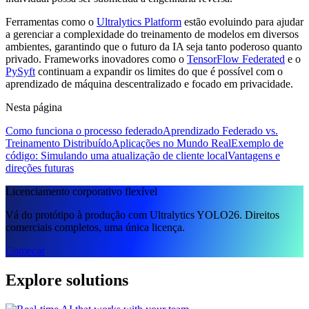
Ferramentas como o
Ultralytics Platform
estão evoluindo para ajudar
a gerenciar a complexidade do treinamento de modelos em diversos
ambientes, garantindo que o futuro da IA seja tanto poderoso quanto
privado. Frameworks inovadores como o
TensorFlow Federated
e o
PySyft
continuam a expandir os limites do que é possível com o
aprendizado de máquina descentralizado e focado em privacidade.
Nesta página
Como funciona o processo federado
Aprendizado Federado vs.
Treinamento Distribuído
Aplicações no Mundo Real
Exemplo de
código: Simulando uma atualização de cliente local
Vantagens e
direções futuras
Licenciamento corporativo flexível
Vá do protótipo à produção com Ultralytics YOLO26. Direitos
comerciais completos, uma única licença.
Começar
Explore solutions