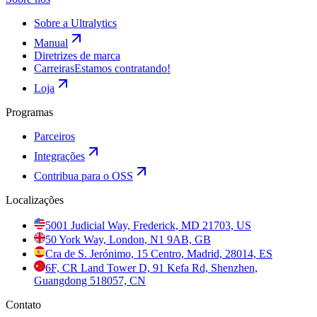
Sobre a Ultralytics
Manual
Diretrizes de marca
Carreiras
Estamos contratando!
Loja
Programas
Parceiros
Integrações
Contribua para o OSS
Localizações
5001 Judicial Way, Frederick, MD 21703, US
50 York Way, London, N1 9AB, GB
Cra de S. Jerónimo, 15 Centro, Madrid, 28014, ES
6F, CR Land Tower D, 91 Kefa Rd, Shenzhen,
Guangdong 518057, CN
Contato