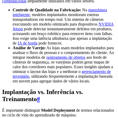
computacional
amplamente utilizados em vários setores.
Controle de Qualidade na Fabricação:
Na
manufatura
inteligente
, modelos implantados monitoram esteiras
transportadoras em tempo real. Um sistema de câmeras
executando um modelo otimizado para dispositivos
NVIDIA
Jetson
pode detectar instantaneamente defeitos em produtos,
acionando um braço robótico para remover itens com falhas.
Isso exige uma latência ultrabaixa que apenas a implantação
de
IA de borda
pode fornecer.
Análise de Varejo:
As lojas usam modelos implantados para
analisar o fluxo de pessoas e o comportamento do cliente. Ao
integrar modelos de
rastreamento de objetos
aos feeds de
câmeras de segurança, os varejistas podem gerar mapas de
calor dos corredores mais populares. Esses insights ajudam a
otimizar o layout das lojas e a melhorar o
gerenciamento de
inventário
, utilizando frequentemente a implantação baseada
em nuvem para agregar dados de vários locais.
Implantação vs. Inferência vs.
Treinamento
#
É importante distinguir
Model Deployment
de termos relacionados
no ciclo de vida do aprendizado de máquina: