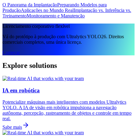
O Panorama da Implantação
Preparando Modelos para
Produção
Aplicações no Mundo Real
Implantação vs. Inferência vs.
Treinamento
Monitoramento e Manutenção
Licenciamento corporativo flexível
Vá do protótipo à produção com Ultralytics YOLO26. Direitos
comerciais completos, uma única licença.
Começar
Explore solutions
IA em robótica
Potencialize máquinas mais inteligentes com modelos Ultralytics
YOLO. A IA de visão em robótica impulsiona a navegação
autônoma, percepção, rastreamento de objetos e controle em tempo
real.
Sabe mais