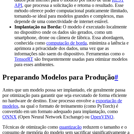
API
, que processa a solicitação e retorna o resultado. Esse
método oferece poder computacional praticamente ilimitado,
tornando-se ideal para modelos grandes e complexos, mas
depende de uma conectividade de internet estável.
Implantação na Borda:
O modelo é executado localmente
no dispositivo onde os dados são gerados, como um
smartphone, drone ou câmera de fábrica. Essa abordagem,
conhecida como
computação de borda
, minimiza a latência e
aprimora a privacidade dos dados, uma vez que as
informações não saem do dispositivo. Ferramentas como o
TensorRT
são frequentemente usadas para otimizar modelos
para esses ambientes.
Preparando Modelos para Produção
#
Antes que um modelo possa ser implantado, ele geralmente passa
por otimização para garantir que seja executado de forma eficiente
no hardware de destino. Esse processo envolve a
exportação de
modelos
, na qual o formato de treinamento (como PyTorch) é
convertido em um formato adequado para implantação, como
ONNX
(Open Neural Network Exchange) ou
OpenVINO
.
Técnicas de otimização como
quantização
reduzem o tamanho e o
consumo de memória do modelo sem sacrificar significativamente a