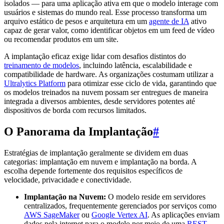
isolados — para uma aplicação ativa em que o modelo interage com
usuários e sistemas do mundo real. Esse processo transforma um
arquivo estático de pesos e arquitetura em um
agente de IA
ativo
capaz de gerar valor, como identificar objetos em um feed de vídeo
ou recomendar produtos em um site.
A implantação eficaz exige lidar com desafios distintos do
treinamento de modelos
, incluindo latência, escalabilidade e
compatibilidade de hardware. As organizações costumam utilizar a
Ultralytics Platform
para otimizar esse ciclo de vida, garantindo que
os modelos treinados na nuvem possam ser entregues de maneira
integrada a diversos ambientes, desde servidores potentes até
dispositivos de borda com recursos limitados.
O Panorama da Implantação
#
Estratégias de implantação geralmente se dividem em duas
categorias: implantação em nuvem e implantação na borda. A
escolha depende fortemente dos requisitos específicos de
velocidade, privacidade e conectividade.
Implantação na Nuvem:
O modelo reside em servidores
centralizados, frequentemente gerenciados por serviços como
AWS SageMaker
ou
Google Vertex AI
. As aplicações enviam
dados pela internet para o modelo por meio de uma
REST