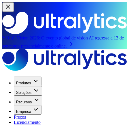
YOLO Vision 2026:
O evento global de vision AI regressa a 13 de
setembro, presencialmente e online.
Produtos
Soluções
Recursos
Empresa
Preços
Licenciamento