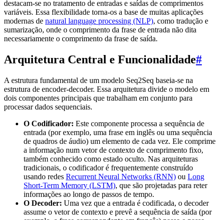
destacam-se no tratamento de entradas e saídas de comprimentos
variáveis. Essa flexibilidade torna-os a base de muitas aplicações
modernas de
natural language processing (NLP)
, como tradução e
sumarização, onde o comprimento da frase de entrada não dita
necessariamente o comprimento da frase de saída.
Arquitetura Central e Funcionalidade
#
A estrutura fundamental de um modelo Seq2Seq baseia-se na
estrutura de encoder-decoder. Essa arquitetura divide o modelo em
dois componentes principais que trabalham em conjunto para
processar dados sequenciais.
O Codificador:
Este componente processa a sequência de
entrada (por exemplo, uma frase em inglês ou uma sequência
de quadros de áudio) um elemento de cada vez. Ele comprime
a informação num vetor de contexto de comprimento fixo,
também conhecido como estado oculto. Nas arquiteturas
tradicionais, o codificador é frequentemente construído
usando redes
Recurrent Neural Networks (RNN)
ou
Long
Short-Term Memory (LSTM)
, que são projetadas para reter
informações ao longo de passos de tempo.
O Decoder:
Uma vez que a entrada é codificada, o decoder
assume o vetor de contexto e prevê a sequência de saída (por