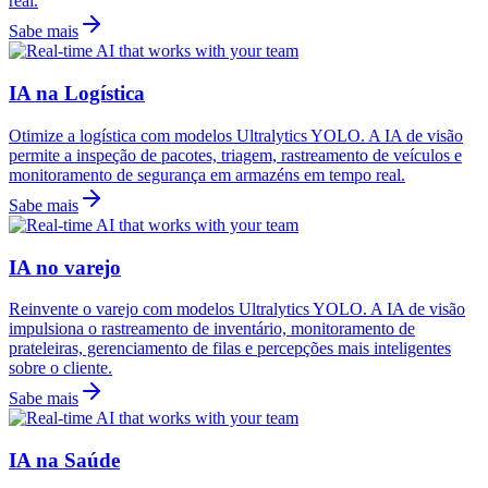
real.
Sabe mais
IA na Logística
Otimize a logística com modelos Ultralytics YOLO. A IA de visão
permite a inspeção de pacotes, triagem, rastreamento de veículos e
monitoramento de segurança em armazéns em tempo real.
Sabe mais
IA no varejo
Reinvente o varejo com modelos Ultralytics YOLO. A IA de visão
impulsiona o rastreamento de inventário, monitoramento de
prateleiras, gerenciamento de filas e percepções mais inteligentes
sobre o cliente.
Sabe mais
IA na Saúde