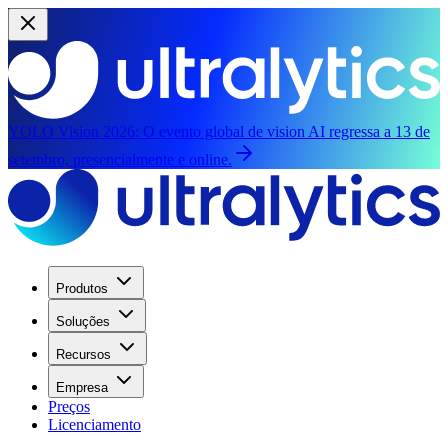
YOLO Vision 2026:
O evento global de vision AI regressa a 13 de
setembro, presencialmente e online.
Produtos
Soluções
Recursos
Empresa
Preços
Licenciamento