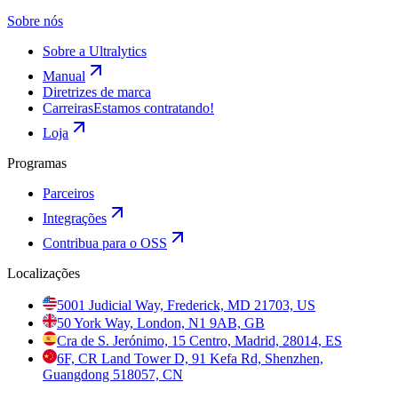
Sobre nós
Sobre a Ultralytics
Manual
Diretrizes de marca
Carreiras
Estamos contratando!
Loja
Programas
Parceiros
Integrações
Contribua para o OSS
Localizações
5001 Judicial Way, Frederick, MD 21703, US
50 York Way, London, N1 9AB, GB
Cra de S. Jerónimo, 15 Centro, Madrid, 28014, ES
6F, CR Land Tower D, 91 Kefa Rd, Shenzhen,
Guangdong 518057, CN