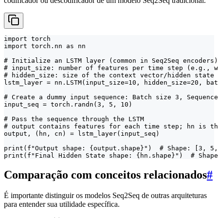
codificador ou descodificador de um modelo Seq2Seq tradicional.
import torch

import torch.nn as nn

# Initialize an LSTM layer (common in Seq2Seq encoders)

# input_size: number of features per time step (e.g., w
# hidden_size: size of the context vector/hidden state

lstm_layer = nn.LSTM(input_size=10, hidden_size=20, bat
# Create a dummy input sequence: Batch size 3, Sequence
input_seq = torch.randn(3, 5, 10)

# Pass the sequence through the LSTM

# output contains features for each time step; hn is th
output, (hn, cn) = lstm_layer(input_seq)

print(f"Output shape: {output.shape}")  # Shape: [3, 5,
print(f"Final Hidden State shape: {hn.shape}")  # Shape
Comparação com conceitos relacionados
#
É importante distinguir os modelos Seq2Seq de outras arquiteturas
para entender sua utilidade específica.