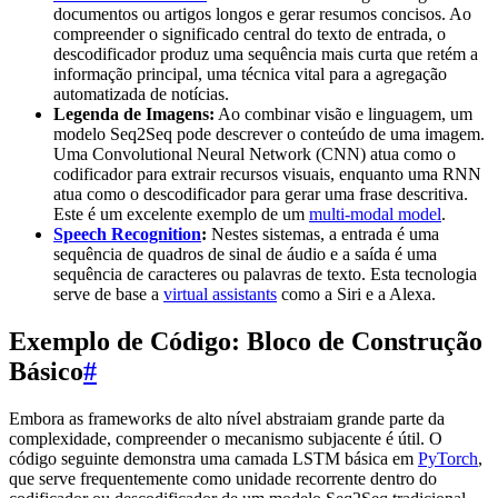
documentos ou artigos longos e gerar resumos concisos. Ao
compreender o significado central do texto de entrada, o
descodificador produz uma sequência mais curta que retém a
informação principal, uma técnica vital para a agregação
automatizada de notícias.
Legenda de Imagens:
Ao combinar visão e linguagem, um
modelo Seq2Seq pode descrever o conteúdo de uma imagem.
Uma Convolutional Neural Network (CNN) atua como o
codificador para extrair recursos visuais, enquanto uma RNN
atua como o descodificador para gerar uma frase descritiva.
Este é um excelente exemplo de um
multi-modal model
.
Speech Recognition
:
Nestes sistemas, a entrada é uma
sequência de quadros de sinal de áudio e a saída é uma
sequência de caracteres ou palavras de texto. Esta tecnologia
serve de base a
virtual assistants
como a Siri e a Alexa.
Exemplo de Código: Bloco de Construção
Básico
#
Embora as frameworks de alto nível abstraiam grande parte da
complexidade, compreender o mecanismo subjacente é útil. O
código seguinte demonstra uma camada LSTM básica em
PyTorch
,
que serve frequentemente como unidade recorrente dentro do