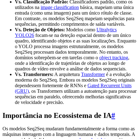
Vs. Classificação Padrão:
Classificadores padrão, como os
utilizados na
image classification
básica, mapeiam uma única
entrada (como uma imagem) para um único rótulo de classe.
Em contraste, os modelos Seq2Seq mapeiam sequências para
sequências, permitindo comprimentos de saída variáveis.
Vs. Deteção de Objetos:
Modelos como
Ultralytics
YOLO26
focam-se na deteção espacial dentro de um único
quadro, identificando objetos e as suas localizações. Enquanto
o YOLO processa imagens estruturalmente, os modelos
Seq2Seq processam dados temporalmente. No entanto, os
domínios sobrepõem-se em tarefas como o
object tracking
,
onde a identificação de trajetórias de objetos ao longo de
quadros de vídeo envolve a análise de dados sequenciais.
Vs. Transformers:
A arquitetura
Transformer
é a evolução
moderna do Seq2Seq. Embora os modelos Seq2Seq originais
dependessem fortemente de RNNs e
Gated Recurrent Units
(GRU)
, os Transformers utilizam a autoatenção para processar
sequências em paralelo, oferecendo melhorias significativas
de velocidade e precisão.
Importância no Ecossistema de IA
#
Os modelos Seq2Seq mudaram fundamentalmente a forma como as
máquinas interagem com a linguagem humana e dados temporais. A