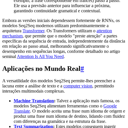
exemplo, a frase correspondente em francês) passo a passo.
Ele usa a previsão anterior para influenciar a próxima,
garantindo continuidade gramatical e contextual.
Embora as versões iniciais dependessem fortemente de RNNs, os
modelos Seq2Seq modernos utilizam predominantemente a
arquitetura
Transformer
. Os Transformers utilizam o
attention
mechanism
, que permite que o modelo "preste atenção" a partes
específicas da sequência de entrada, independentemente da distância
em relação ao passo atual, melhorando significativamente o
desempenho em sequências longas, conforme detalhado no artigo
seminal
Attention Is All You Need
.
Aplicações no Mundo Real
#
A versatilidade dos modelos Seq2Seq permite-lhes preencher a
lacuna entre a análise de texto e a
computer vision
, permitindo
interações multimodais complexas.
Machine Translation
:
Talvez a aplicação mais famosa, os
modelos Seq2Seq alimentam ferramentas como o
Google
Translate
. O modelo aceita uma frase num idioma de origem e
produz uma frase num idioma de destino, lidando com fluidez
com diferenças na gramática e na estrutura da frase.
Text Summarization
:
Estes modelos conseguem ingerir