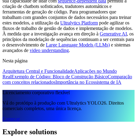
sua capacidade de lidar com
sequence-dependent data
permitiu a
criação de chatbots sofisticados, tradutores automáticos e
ferramentas de geração de código. Para programadores que
trabalham com grandes conjuntos de dados necessários para treinar
estes modelos, a utilização da
Ultralytics Platform
pode agilizar os
fluxos de trabalho de gestão de dados e implementação de modelos.
À medida que a investigação avança em direção à
Generative AI
, os
princípios da modelação de sequências continuam a ser centrais para
o desenvolvimento de
Large Language Models (LLMs)
e sistemas
avançados de
video understanding
.
Nesta página
Arquitetura Central e Funcionalidade
Aplicações no Mundo
Real
Exemplo de Código: Bloco de Construção Básico
Comparação
com conceitos relacionados
Importância no Ecossistema de IA
Licenciamento corporativo flexível
Vá do protótipo à produção com Ultralytics YOLO26. Direitos
comerciais completos, uma única licença.
Começar
Explore solutions